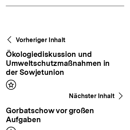
Weitere
Content-
Vorheriger Inhalt
Navigation
Inhalte
V
Ökologiediskussion und
o
Umweltschutzmaßnahmen in
r
der Sowjetunion
h
Inhalt
e
merken
Nächster Inhalt
r
i
N
Gorbatschow vor großen
g
ä
Aufgaben
e
c