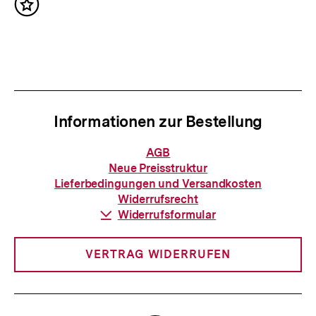
r
Inhalt
h
merken
I
s
n
t
h
e
a
r
l
Informationen zur Bestellung
I
t
n
Informationen
AGB
:
zur
h
Neue Preisstruktur
Bestellung
Lieferbedingungen und Versandkosten
a
Widerrufsrecht
l
Download-
Widerrufsformular
Link:
t
:
VERTRAG WIDERRUFEN