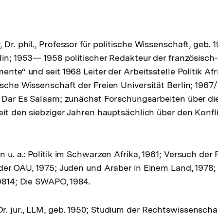
Dr. phil., Professor für politische Wissenschaft, geb. 
lin; 1953— 1958 politischer Redakteur der französisc
ente“ und seit 1968 Leiter der Arbeitsstelle Politik Afr
ische Wissenschaft der Freien Universität Berlin; 1967
t Dar Es Salaam; zunächst Forschungsarbeiten über d
seit den siebziger Jahren hauptsächlich über den Konfl
 u. a.: Politik im Schwarzen Afrika, 1961; Versuch der F
 der OAU, 1975; Juden und Araber in Einem Land, 1978;
19814; Die SWAPO, 1984.
. jur., LLM, geb. 1950; Studium der Rechtswissenscha