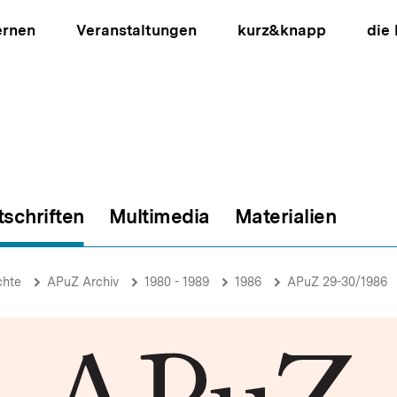
ernen
Veranstaltungen
kurz&knapp
die
tschriften
Multimedia
Materialien
ion
chte
APuZ Archiv
1980 - 1989
1986
APuZ 29-30/1986