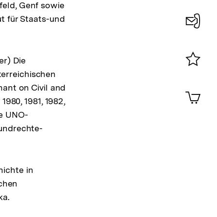
feld, Genf sowie
t für Staats-und
Konta
0
er) Die
erreichischen
Merklist
ansehen
nant on Civil and
0
Artik
im
1980, 1981, 1982,
Shop-
ie UNO-
Warenko
rundrechte-
ansehen
ichte in
schen
ka.