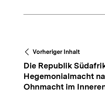
Fussnoten
Content-
Weitere
Vorheriger Inhalt
Navigation
V
Die Republik Südafri
Inhalte
o
Hegemonialmacht na
r
Ohnmacht im Innere
h