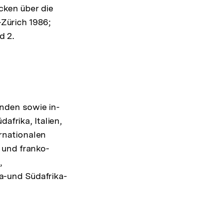
cken über die
Zürich 1986;
d 2.
nden sowie in-
afrika, Italien,
rnationalen
 und franko-
,
a-und Südafrika-