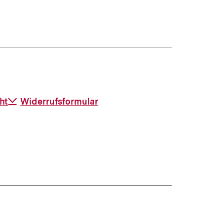
ht
Download-
Widerrufsformular
Link: