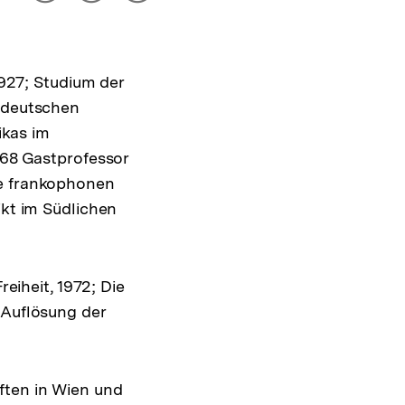
drucken
Optionen
merken
anzeigen
1927; Studium der
h-deutschen
ikas im
/68 Gastprofessor
ie frankophonen
ikt im Südlichen
reiheit, 1972; Die
 Auflösung der
ften in Wien und