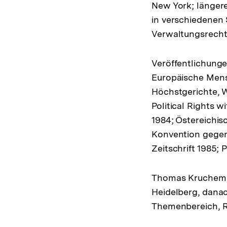
New York; länger
in verschiedenen 
Verwaltungsrecht 
Veröffentlichunge
Europäische Mens
Höchstgerichte, W
Political Rights w
1984; Östereichis
Konvention gegen 
Zeitschrift 1985; 
Thomas Kruchem, g
Heidelberg, danach
Themenbereich, Re