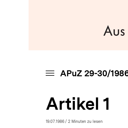
a
t
i
o
n
APuZ 29-30/198
INHALTSNAVIGATION
ÖFFNEN
Artikel 1
19.07.1986
/ 2 Minuten zu lesen