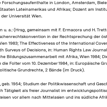
e Forschungsaufenthalte in London, Amsterdam, Biele
Staaten Lateinamerikas und Afrikas; Dozent am Institu
der Universität Wien.
n u. a.: (Hrsg, gemeinsam mit F. Ermacora und H. Trett
chenrechtskonvention in der Rechtsprechung der öst
ien 1983; The Effectiveness of the International Cove
ith Surveys of Decisions, in: Human Rights Law Journal 
che Bildungszusammenarbeit mit Afrika, Wien 1984; D
die Folter vom 10. Dezember 1984, in: Europäische G
Politische Grundrechte, 2 Bände (im Druck).
eb. 1954; Studium der Politikwissenschaft und Gesch
 Tätigkeit als freier Journalist im entwicklungspoliti
isen vor allem nach Mittelasien und ins südliche Afri