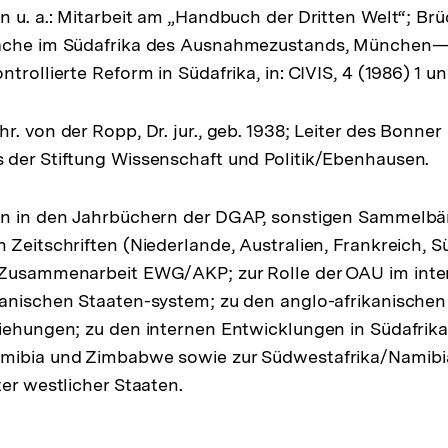
n u. a.: Mitarbeit am „Handbuch der Dritten Welt“; Brü
äche im Südafrika des Ausnahmezustands, München—
trollierte Reform in Südafrika, in: CIVIS, 4 (1986) 1 un
. von der Ropp, Dr. jur., geb. 1938; Leiter des Bonner
der Stiftung Wissenschaft und Politik/Ebenhausen.
en in den Jahrbüchern der DGAP, sonstigen Sammelbä
Zeitschriften (Niederlande, Australien, Frankreich, Süd
 Zusammenarbeit EWG/AKP; zur Rolle der OAU im inte
anischen Staaten-system; zu den anglo-afrikanischen
iehungen; zu den internen Entwicklungen in Südafrika
mibia und Zimbabwe sowie zur Südwestafrika/Namibi
ter westlicher Staaten.