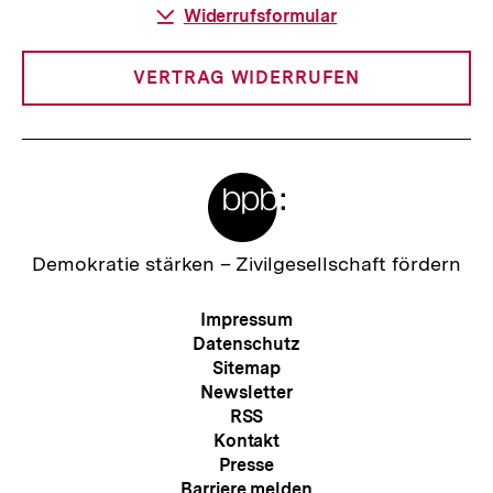
:
Download-
Widerrufsformular
Link:
VERTRAG WIDERRUFEN
Meta-
Links
Zur
Demokratie stärken –
Zivilgesellschaft fördern
Startseite
der
Meta-
Impressum
bpb
Navigation
Datenschutz
Sitemap
Newsletter
RSS
Kontakt
Presse
Barriere melden