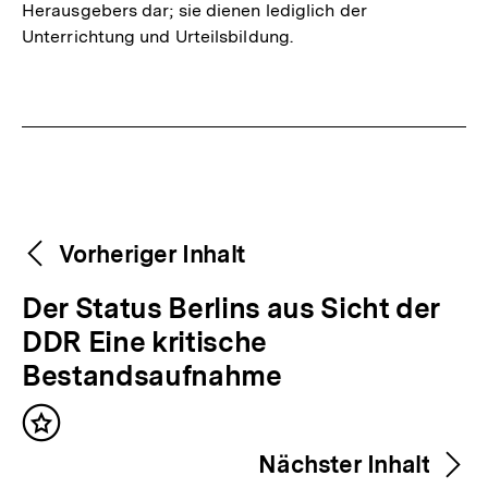
Herausgebers dar; sie dienen lediglich der
Unterrichtung und Urteilsbildung.
Fussnoten
Weitere
Content-
Vorheriger Inhalt
Navigation
Inhalte
V
Der Status Berlins aus Sicht der
o
DDR Eine kritische
r
Bestandsaufnahme
h
Inhalt
e
merken
Nächster Inhalt
r