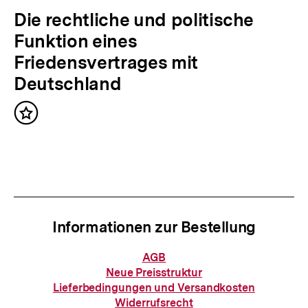
i
N
Die rechtliche und politische
g
ä
Funktion eines
e
c
Friedensvertrages mit
r
h
Deutschland
I
s
n
Inhalt
t
merken
h
e
a
r
l
I
t
n
:
Informationen zur Bestellung
h
a
Informationen
AGB
zur
l
Neue Preisstruktur
Bestellung
Lieferbedingungen und Versandkosten
t
Widerrufsrecht