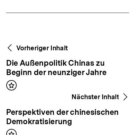
Fussnoten
Weitere
Content-
Vorheriger Inhalt
Navigation
Inhalte
V
Die Außenpolitik Chinas zu
o
Beginn der neunziger Jahre
r
Inhalt
h
merken
Nächster Inhalt
e
r
N
Perspektiven der chinesischen
i
ä
Demokratisierung
g
c