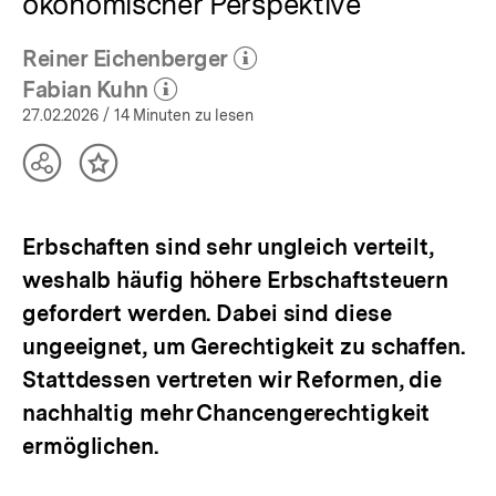
ökonomischer Perspektive
Reiner Eichenberger
(Mehr zum Autor)
öffnen
Fabian Kuhn
(Mehr zum Autor)
öffnen
27.02.2026
/ 14 Minuten zu lesen
Teilen
Inhalt
Optionen
merken
anzeigen
Erbschaften sind sehr ungleich verteilt,
weshalb häufig höhere Erbschaftsteuern
gefordert werden. Dabei sind diese
ungeeignet, um Gerechtigkeit zu schaffen.
Stattdessen vertreten wir Reformen, die
nachhaltig mehr Chancengerechtigkeit
ermöglichen.