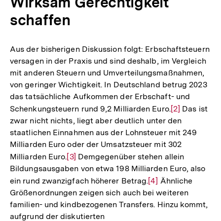
Wirksam Gerechtigkeit
schaffen
Aus der bisherigen Diskussion folgt: Erbschaftsteuern
versagen in der Praxis und sind deshalb, im Vergleich
mit anderen Steuern und Umverteilungsmaßnahmen,
von geringer Wichtigkeit. In Deutschland betrug 2023
das tatsächliche Aufkommen der Erbschaft- und
Schenkungsteuern rund 9,2 Milliarden Euro.
Zur
[2]
Das ist
zwar nicht nichts, liegt aber deutlich unter den
Auflösung
staatlichen Einnahmen aus der Lohnsteuer mit 249
der
Milliarden Euro oder der Umsatzsteuer mit 302
Fußnote
Milliarden Euro.
Zur
[3]
Demgegenüber stehen allein
Bildungsausgaben von etwa 198 Milliarden Euro, also
Auflösung
ein rund zwanzigfach höherer Betrag.
Zur
[4]
Ähnliche
der
Größenordnungen zeigen sich auch bei weiteren
Auflösung
Fußnote
familien- und kindbezogenen Transfers. Hinzu kommt,
der
aufgrund der diskutierten
Fußnote