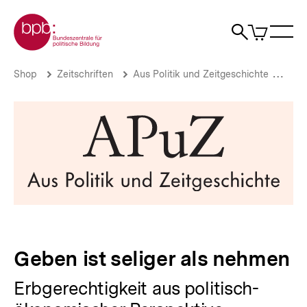
Direkt
Zur Startseite der bpb
zum
0
Artikel
Sho
Seiteninhalt
im
Naviga
Suche
springen
War
öffne
öffnen
öff
Pfadnavigation
Geben
Brotkrümelnavigation
Shop
Zeitschriften
Aus Politik und Zeitgeschichte
Aus 
ist
seliger
als
nehmen
|
bpb.de
Geben ist seliger als nehmen
Erbgerechtigkeit aus politisch-