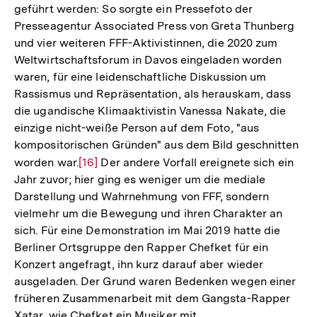
geführt werden: So sorgte ein Pressefoto der
Presseagentur Associated Press von Greta Thunberg
und vier weiteren FFF-Aktivistinnen, die 2020 zum
Weltwirtschaftsforum in Davos eingeladen worden
waren, für eine leidenschaftliche Diskussion um
Rassismus und Repräsentation, als herauskam, dass
die ugandische Klimaaktivistin Vanessa Nakate, die
einzige nicht-weiße Person auf dem Foto, "aus
kompositorischen Gründen" aus dem Bild geschnitten
worden war.
Zur
[16]
Der andere Vorfall ereignete sich ein
Jahr zuvor; hier ging es weniger um die mediale
Auflösung
Darstellung und Wahrnehmung von FFF, sondern
der
vielmehr um die Bewegung und ihren Charakter an
Fußnote
sich. Für eine Demonstration im Mai 2019 hatte die
Berliner Ortsgruppe den Rapper Chefket für ein
Konzert angefragt, ihn kurz darauf aber wieder
ausgeladen. Der Grund waren Bedenken wegen einer
früheren Zusammenarbeit mit dem Gangsta-Rapper
Xatar, wie Chefket ein Musiker mit