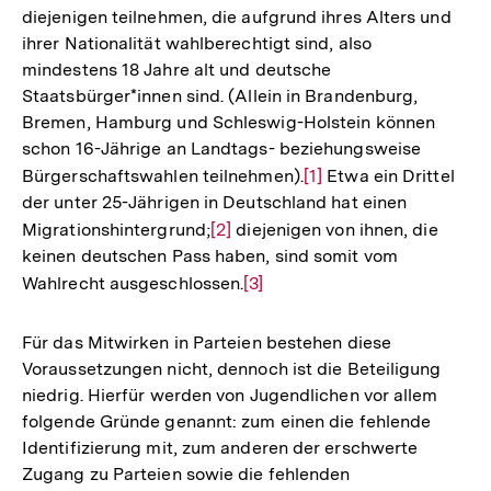
diejenigen teilnehmen, die aufgrund ihres Alters und
ihrer Nationalität wahlberechtigt sind, also
mindestens 18 Jahre alt und deutsche
Staatsbürger*innen sind. (Allein in Brandenburg,
Bremen, Hamburg und Schleswig-Holstein können
schon 16-Jährige an Landtags- beziehungsweise
Bürgerschaftswahlen teilnehmen).
Zur
[1]
Etwa ein Drittel
der unter 25-Jährigen in Deutschland hat einen
Auflösung
Migrationshintergrund;
Zur
[2]
diejenigen von ihnen, die
der
keinen deutschen Pass haben, sind somit vom
Auflösung
Fußnote
Wahlrecht ausgeschlossen.
Zur
[3]
der
Auflösung
Fußnote
der
Für das Mitwirken in Parteien bestehen diese
Fußnote
Voraussetzungen nicht, dennoch ist die Beteiligung
niedrig. Hierfür werden von Jugendlichen vor allem
folgende Gründe genannt: zum einen die fehlende
Identifizierung mit, zum anderen der erschwerte
Zugang zu Parteien sowie die fehlenden