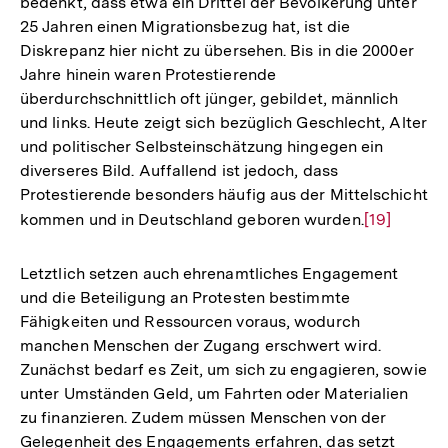
bedenkt, dass etwa ein Drittel der Bevölkerung unter
Auflösung
25 Jahren einen Migrationsbezug hat, ist die
der
Diskrepanz hier nicht zu übersehen. Bis in die 2000er
Fußnote
Jahre hinein waren Protestierende
überdurchschnittlich oft jünger, gebildet, männlich
und links. Heute zeigt sich bezüglich Geschlecht, Alter
und politischer Selbsteinschätzung hingegen ein
diverseres Bild. Auffallend ist jedoch, dass
Protestierende besonders häufig aus der Mittelschicht
kommen und in Deutschland geboren wurden.
Zur
[19]
Auflösung
der
Letztlich setzen auch ehrenamtliches Engagement
Fußnote
und die Beteiligung an Protesten bestimmte
Fähigkeiten und Ressourcen voraus, wodurch
manchen Menschen der Zugang erschwert wird.
Zunächst bedarf es Zeit, um sich zu engagieren, sowie
unter Umständen Geld, um Fahrten oder Materialien
zu finanzieren. Zudem müssen Menschen von der
Gelegenheit des Engagements erfahren, das setzt