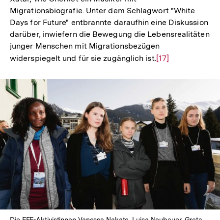
Migrationsbiografie. Unter dem Schlagwort "White
Days for Future" entbrannte daraufhin eine Diskussion
darüber, inwiefern die Bewegung die Lebensrealitäten
junger Menschen mit Migrationsbezügen
widerspiegelt und für sie zugänglich ist.
Zur
[17]
Auflösung
der
Fußnote
In
Lightbox
öffnen
Die FFF-Aktivistinnen Vanessa Nakate, Luisa Neubauer, Greta