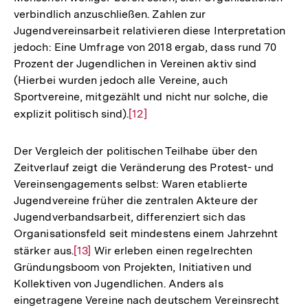
verbindlich anzuschließen. Zahlen zur
Jugendvereinsarbeit relativieren diese Interpretation
jedoch: Eine Umfrage von 2018 ergab, dass rund 70
Prozent der Jugendlichen in Vereinen aktiv sind
(Hierbei wurden jedoch alle Vereine, auch
Sportvereine, mitgezählt und nicht nur solche, die
explizit politisch sind).
Zur
[12]
Auflösung
der
Der Vergleich der politischen Teilhabe über den
Fußnote
Zeitverlauf zeigt die Veränderung des Protest- und
Vereinsengagements selbst: Waren etablierte
Jugendvereine früher die zentralen Akteure der
Jugendverbandsarbeit, differenziert sich das
Organisationsfeld seit mindestens einem Jahrzehnt
stärker aus.
Zur
[13]
Wir erleben einen regelrechten
Gründungsboom von Projekten, Initiativen und
Auflösung
Kollektiven von Jugendlichen. Anders als
der
eingetragene Vereine nach deutschem Vereinsrecht
Fußnote