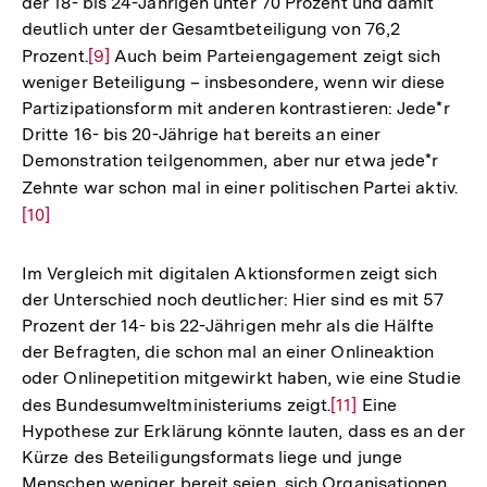
der 18- bis 24-Jährigen unter 70 Prozent und damit
deutlich unter der Gesamtbeteiligung von 76,2
Prozent.
Zur
[9]
Auch beim Parteiengagement zeigt sich
weniger Beteiligung – insbesondere, wenn wir diese
Auflösung
Partizipationsform mit anderen kontrastieren: Jede*r
der
Dritte 16- bis 20-Jährige hat bereits an einer
Fußnote
Demonstration teilgenommen, aber nur etwa jede*r
Zehnte war schon mal in einer politischen Partei aktiv.
Zur
[10]
Auf
der
Fuß
Im Vergleich mit digitalen Aktionsformen zeigt sich
der Unterschied noch deutlicher: Hier sind es mit 57
Prozent der 14- bis 22-Jährigen mehr als die Hälfte
der Befragten, die schon mal an einer Onlineaktion
oder Onlinepetition mitgewirkt haben, wie eine Studie
des Bundesumweltministeriums zeigt.
Zur
[11]
Eine
Hypothese zur Erklärung könnte lauten, dass es an der
Auflösung
Kürze des Beteiligungsformats liege und junge
der
Menschen weniger bereit seien, sich Organisationen
Fußnote