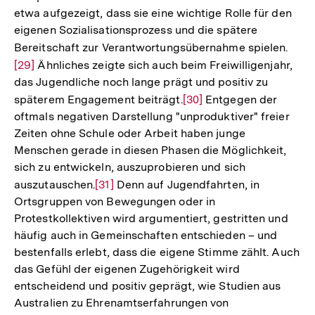
etwa aufgezeigt, dass sie eine wichtige Rolle für den
eigenen Sozialisationsprozess und die spätere
Bereitschaft zur Verantwortungsübernahme spielen.
Zur
[29]
Ähnliches zeigte sich auch beim Freiwilligenjahr,
Aufl
das Jugendliche noch lange prägt und positiv zu
der
späterem Engagement beiträgt.
Zur
[30]
Entgegen der
Fußn
oftmals negativen Darstellung "unproduktiver" freier
Auflösung
Zeiten ohne Schule oder Arbeit haben junge
der
Menschen gerade in diesen Phasen die Möglichkeit,
Fußnote
sich zu entwickeln, auszuprobieren und sich
auszutauschen.
Zur
[31]
Denn auf Jugendfahrten, in
Ortsgruppen von Bewegungen oder in
Auflösung
Protestkollektiven wird argumentiert, gestritten und
der
häufig auch in Gemeinschaften entschieden – und
Fußnote
bestenfalls erlebt, dass die eigene Stimme zählt. Auch
das Gefühl der eigenen Zugehörigkeit wird
entscheidend und positiv geprägt, wie Studien aus
Australien zu Ehrenamtserfahrungen von