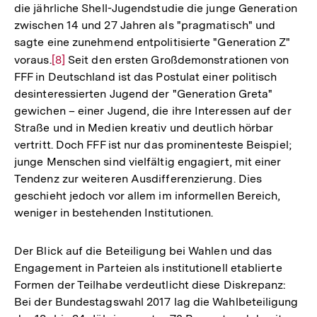
die jährliche Shell-Jugendstudie die junge Generation
zwischen 14 und 27 Jahren als "pragmatisch" und
sagte eine zunehmend entpolitisierte "Generation Z"
voraus.
Zur
[8]
Seit den ersten Großdemonstrationen von
FFF in Deutschland ist das Postulat einer politisch
Auflösung
desinteressierten Jugend der "Generation Greta"
der
gewichen – einer Jugend, die ihre Interessen auf der
Fußnote
Straße und in Medien kreativ und deutlich hörbar
vertritt. Doch FFF ist nur das prominenteste Beispiel;
junge Menschen sind vielfältig engagiert, mit einer
Tendenz zur weiteren Ausdifferenzierung. Dies
geschieht jedoch vor allem im informellen Bereich,
weniger in bestehenden Institutionen.
Der Blick auf die Beteiligung bei Wahlen und das
Engagement in Parteien als institutionell etablierte
Formen der Teilhabe verdeutlicht diese Diskrepanz:
Bei der Bundestagswahl 2017 lag die Wahlbeteiligung