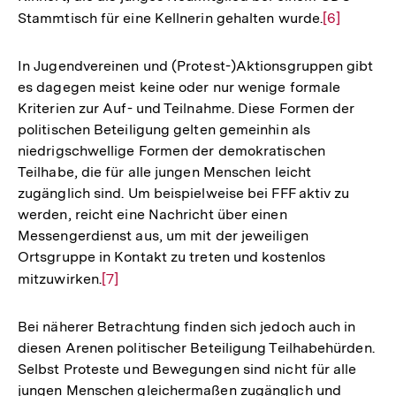
Stammtisch für eine Kellnerin gehalten wurde.
Zur
[6]
Fußnote
Auflösung
der
In Jugendvereinen und (Protest-)Aktionsgruppen gibt
Fußnote
es dagegen meist keine oder nur wenige formale
Kriterien zur Auf- und Teilnahme. Diese Formen der
politischen Beteiligung gelten gemeinhin als
niedrigschwellige Formen der demokratischen
Teilhabe, die für alle jungen Menschen leicht
zugänglich sind. Um beispielweise bei FFF aktiv zu
werden, reicht eine Nachricht über einen
Messengerdienst aus, um mit der jeweiligen
Ortsgruppe in Kontakt zu treten und kostenlos
mitzuwirken.
Zur
[7]
Auflösung
der
Bei näherer Betrachtung finden sich jedoch auch in
Fußnote
diesen Arenen politischer Beteiligung Teilhabehürden.
Selbst Proteste und Bewegungen sind nicht für alle
jungen Menschen gleichermaßen zugänglich und