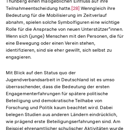
Thunberg einen maßgeblichen Einfluss auf ihre
Teilnahmeentscheidung hatte.
Zur
[28]
Wenngleich ihre
Bedeutung für die Mobilisierung im Zeitverlauf
Auflösung
abnahm, spielen solche Symbolfiguren eine wichtige
der
Rolle für die Ansprache von neuen Unterstützer*innen.
Fußnote
Wenn sich (junge) Menschen mit den Personen, die für
eine Bewegung oder einen Verein stehen,
identifizieren, sind sie eher gewillt, sich selbst zu
engagieren.
Mit Blick auf den Status quo der
Jugendverbandsarbeit in Deutschland ist es umso
überraschender, dass die Bedeutung der ersten
Engagementerfahrungen für spätere politische
Beteiligung und demokratische Teilhabe von
Forschung und Politik kaum beachtet wird. Dabei
belegen Studien aus anderen Ländern eindrücklich,
wie prägend erste Beteiligungserfahrungen sind. Am
Beispiel ehrenamtlicher schulischer Aktivitäten wurde