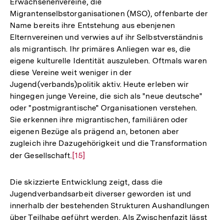
Erwachsenenvereine, die
Migrantenselbstorganisationen (MSO), offenbarte der
Name bereits ihre Entstehung aus ebenjenen
Elternvereinen und verwies auf ihr Selbstverständnis
als migrantisch. Ihr primäres Anliegen war es, die
eigene kulturelle Identität auszuleben. Oftmals waren
diese Vereine weit weniger in der
Jugend(verbands)politik aktiv. Heute erleben wir
hingegen junge Vereine, die sich als "neue deutsche"
oder "postmigrantische" Organisationen verstehen.
Sie erkennen ihre migrantischen, familiären oder
eigenen Bezüge als prägend an, betonen aber
zugleich ihre Dazugehörigkeit und die Transformation
der Gesellschaft.
Zur
[15]
Auflösung
der
Die skizzierte Entwicklung zeigt, dass die
Fußnote
Jugendverbandsarbeit diverser geworden ist und
innerhalb der bestehenden Strukturen Aushandlungen
über Teilhabe geführt werden. Als Zwischenfazit lässt