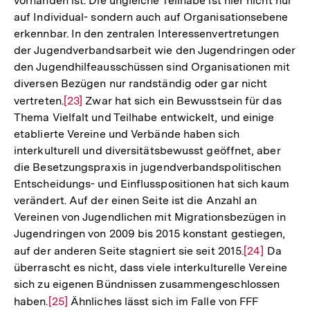
vorhanden ist. Die ungleiche Teilhabe ist hier nicht nur
auf Individual- sondern auch auf Organisationsebene
erkennbar. In den zentralen Interessenvertretungen
der Jugendverbandsarbeit wie den Jugendringen oder
den Jugendhilfeausschüssen sind Organisationen mit
diversen Bezügen nur randständig oder gar nicht
vertreten.
Zur
[23]
Zwar hat sich ein Bewusstsein für das
Thema Vielfalt und Teilhabe entwickelt, und einige
Auflösung
etablierte Vereine und Verbände haben sich
der
interkulturell und diversitätsbewusst geöffnet, aber
Fußnote
die Besetzungspraxis in jugendverbandspolitischen
Entscheidungs- und Einflusspositionen hat sich kaum
verändert. Auf der einen Seite ist die Anzahl an
Vereinen von Jugendlichen mit Migrationsbezügen in
Jugendringen von 2009 bis 2015 konstant gestiegen,
auf der anderen Seite stagniert sie seit 2015.
Zur
[24]
Da
überrascht es nicht, dass viele interkulturelle Vereine
Auflösung
sich zu eigenen Bündnissen zusammengeschlossen
der
haben.
Zur
[25]
Ähnliches lässt sich im Falle von FFF
Fußnote