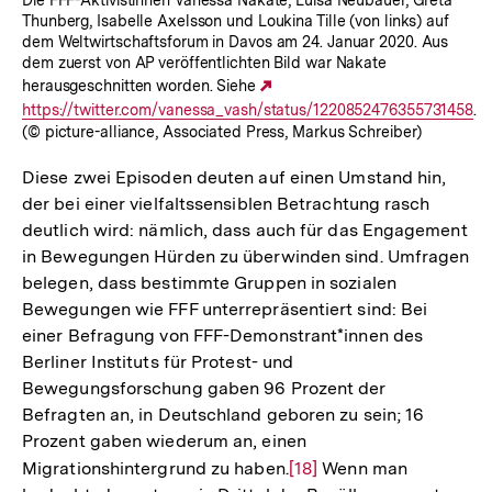
Thunberg, Isabelle Axelsson und Loukina Tille (von links) auf
dem Weltwirtschaftsforum in Davos am 24. Januar 2020. Aus
dem zuerst von AP veröffentlichten Bild war Nakate
herausgeschnitten worden. Siehe
Externer
https://twitter.com/vanessa_vash/status/1220852476355731458
Link:
.
(© picture-alliance, Associated Press, Markus Schreiber)
Diese zwei Episoden deuten auf einen Umstand hin,
der bei einer vielfaltssensiblen Betrachtung rasch
deutlich wird: nämlich, dass auch für das Engagement
in Bewegungen Hürden zu überwinden sind. Umfragen
belegen, dass bestimmte Gruppen in sozialen
Bewegungen wie FFF unterrepräsentiert sind: Bei
einer Befragung von FFF-Demonstrant*innen des
Berliner Instituts für Protest- und
Bewegungsforschung gaben 96 Prozent der
Befragten an, in Deutschland geboren zu sein; 16
Prozent gaben wiederum an, einen
Migrationshintergrund zu haben.
Zur
[18]
Wenn man