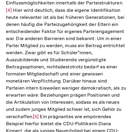
Einflussmöglichkeiten innerhalb der Parteistrukturen.
Zur
[4]
Hier wird deutlich, dass die eigene Identifikation
Auf
heute relevanter ist als bei früheren Generationen, bei
der
denen häufig die Parteizugehörigkeit der Eltern ein
Fuß
entscheidender Faktor für eigenes Parteiengagement
war. Die anderen Barrieren sind bekannt: Um in einer
Partei Mitglied zu werden, muss ein Beitrag entrichtet
werden. Zwar gibt es für Schüler*innen,
Auszubildende und Studierende vergünstigte
Beitragsoptionen, nichtsdestotrotz bedarf es einer
formalen Mitgliedschaft und einer gewissen
monetären Verpflichtung. Darüber hinaus sind
Parteien intern bisweilen weniger demokratisch, als zu
erwarten wäre: Beziehungen prägen Positionen und
die Artikulation von Interessen, sodass es als neues
und zudem junges Mitglied schwer ist, sich Gehör zu
verschaffen.
Zur
[5]
Ein prägnantes wie empörendes
Beispiel hierfür bietet die CDU-Politikerin Diana
Auflösung
Kinnert, die als junges Neumitglied bei einem CDU-
der