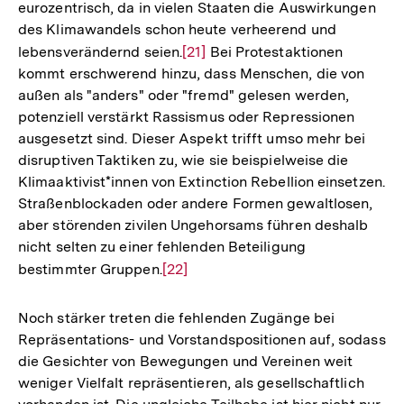
eurozentrisch, da in vielen Staaten die Auswirkungen
des Klimawandels schon heute verheerend und
lebensverändernd seien.
Zur
[21]
Bei Protestaktionen
kommt erschwerend hinzu, dass Menschen, die von
Auflösung
außen als "anders" oder "fremd" gelesen werden,
der
potenziell verstärkt Rassismus oder Repressionen
Fußnote
ausgesetzt sind. Dieser Aspekt trifft umso mehr bei
disruptiven Taktiken zu, wie sie beispielweise die
Klimaaktivist*innen von Extinction Rebellion einsetzen.
Straßenblockaden oder andere Formen gewaltlosen,
aber störenden zivilen Ungehorsams führen deshalb
nicht selten zu einer fehlenden Beteiligung
bestimmter Gruppen.
Zur
[22]
Auflösung
der
Noch stärker treten die fehlenden Zugänge bei
Fußnote
Repräsentations- und Vorstandspositionen auf, sodass
die Gesichter von Bewegungen und Vereinen weit
weniger Vielfalt repräsentieren, als gesellschaftlich