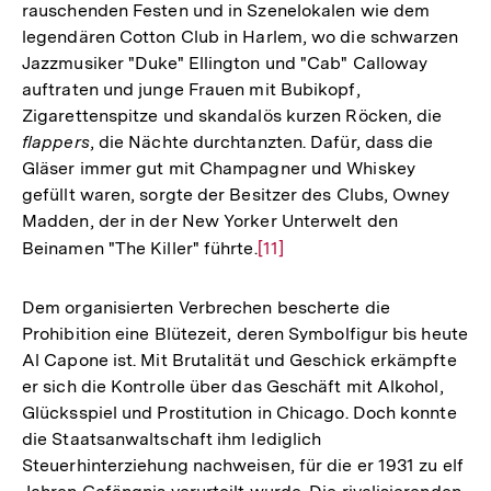
rauschenden Festen und in Szenelokalen wie dem
legendären Cotton Club in Harlem, wo die schwarzen
Jazzmusiker "Duke" Ellington und "Cab" Calloway
auftraten und junge Frauen mit Bubikopf,
Zigarettenspitze und skandalös kurzen Röcken, die
flappers
, die Nächte durchtanzten. Dafür, dass die
Gläser immer gut mit Champagner und Whiskey
gefüllt waren, sorgte der Besitzer des Clubs, Owney
Madden, der in der New Yorker Unterwelt den
Beinamen "The Killer" führte.
Zur
[11]
Auflösung
der
Dem organisierten Verbrechen bescherte die
Fußnote
Prohibition eine Blütezeit, deren Symbolfigur bis heute
Al Capone ist. Mit Brutalität und Geschick erkämpfte
er sich die Kontrolle über das Geschäft mit Alkohol,
Glücksspiel und Prostitution in Chicago. Doch konnte
die Staatsanwaltschaft ihm lediglich
Steuerhinterziehung nachweisen, für die er 1931 zu elf