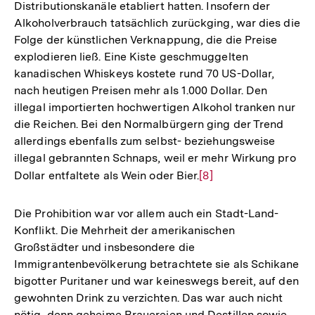
Distributionskanäle etabliert hatten. Insofern der
Alkoholverbrauch tatsächlich zurückging, war dies die
Folge der künstlichen Verknappung, die die Preise
explodieren ließ. Eine Kiste geschmuggelten
kanadischen Whiskeys kostete rund 70 US-Dollar,
nach heutigen Preisen mehr als 1.000 Dollar. Den
illegal importierten hochwertigen Alkohol tranken nur
die Reichen. Bei den Normalbürgern ging der Trend
allerdings ebenfalls zum selbst- beziehungsweise
illegal gebrannten Schnaps, weil er mehr Wirkung pro
Dollar entfaltete als Wein oder Bier.
Zur
[8]
Auflösung
der
Die Prohibition war vor allem auch ein Stadt-Land-
Fußnote
Konflikt. Die Mehrheit der amerikanischen
Großstädter und insbesondere die
Immigrantenbevölkerung betrachtete sie als Schikane
bigotter Puritaner und war keineswegs bereit, auf den
gewohnten Drink zu verzichten. Das war auch nicht
nötig, denn geheime Brauereien und Destillen sowie