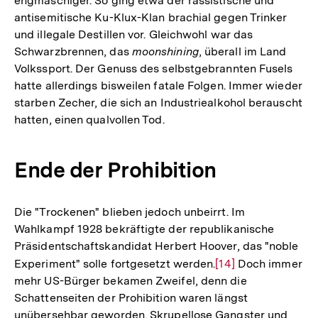
engmaschiger. So ging etwa der rassistische und
der
antisemitische Ku-Klux-Klan brachial gegen Trinker
Fußnote
und illegale Destillen vor. Gleichwohl war das
Schwarzbrennen, das
moonshining
, überall im Land
Volkssport. Der Genuss des selbstgebrannten Fusels
hatte allerdings bisweilen fatale Folgen. Immer wieder
starben Zecher, die sich an Industriealkohol berauscht
hatten, einen qualvollen Tod.
Ende der Prohibition
Die "Trockenen" blieben jedoch unbeirrt. Im
Wahlkampf 1928 bekräftigte der republikanische
Präsidentschaftskandidat Herbert Hoover, das "noble
Experiment" solle fortgesetzt werden.
Zur
[14]
Doch immer
mehr US-Bürger bekamen Zweifel, denn die
Auflösung
Schattenseiten der Prohibition waren längst
der
unübersehbar geworden. Skrupellose Gangster und
Fußnote