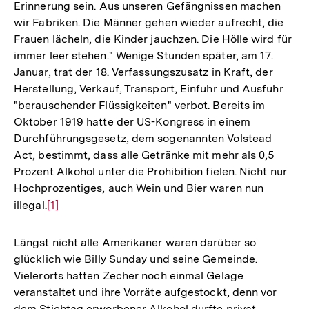
Erinnerung sein. Aus unseren Gefängnissen machen
wir Fabriken. Die Männer gehen wieder aufrecht, die
Frauen lächeln, die Kinder jauchzen. Die Hölle wird für
immer leer stehen." Wenige Stunden später, am 17.
Januar, trat der 18. Verfassungszusatz in Kraft, der
Herstellung, Verkauf, Transport, Einfuhr und Ausfuhr
"berauschender Flüssigkeiten" verbot. Bereits im
Oktober 1919 hatte der US-Kongress in einem
Durchführungsgesetz, dem sogenannten Volstead
Act, bestimmt, dass alle Getränke mit mehr als 0,5
Prozent Alkohol unter die Prohibition fielen. Nicht nur
Hochprozentiges, auch Wein und Bier waren nun
illegal.
Zur
[1]
Auflösung
der
Längst nicht alle Amerikaner waren darüber so
Fußnote
glücklich wie Billy Sunday und seine Gemeinde.
Vielerorts hatten Zecher noch einmal Gelage
veranstaltet und ihre Vorräte aufgestockt, denn vor
dem Stichtag erworbener Alkohol durfte privat