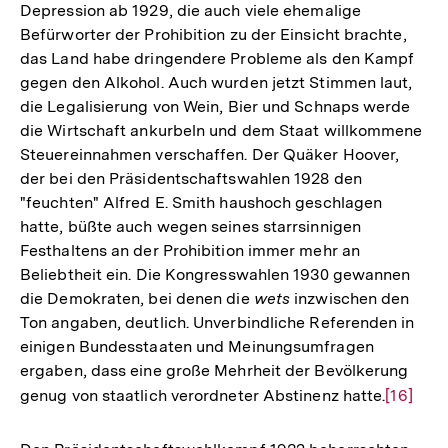
Fußnote
Depression ab 1929, die auch viele ehemalige
Befürworter der Prohibition zu der Einsicht brachte,
das Land habe dringendere Probleme als den Kampf
gegen den Alkohol. Auch wurden jetzt Stimmen laut,
die Legalisierung von Wein, Bier und Schnaps werde
die Wirtschaft ankurbeln und dem Staat willkommene
Steuereinnahmen verschaffen. Der Quäker Hoover,
der bei den Präsidentschaftswahlen 1928 den
"feuchten" Alfred E. Smith haushoch geschlagen
hatte, büßte auch wegen seines starrsinnigen
Festhaltens an der Prohibition immer mehr an
Beliebtheit ein. Die Kongresswahlen 1930 gewannen
die Demokraten, bei denen die
wets
inzwischen den
Ton angaben, deutlich. Unverbindliche Referenden in
einigen Bundesstaaten und Meinungsumfragen
ergaben, dass eine große Mehrheit der Bevölkerung
genug von staatlich verordneter Abstinenz hatte.
Zur
[16]
Auflösu
der