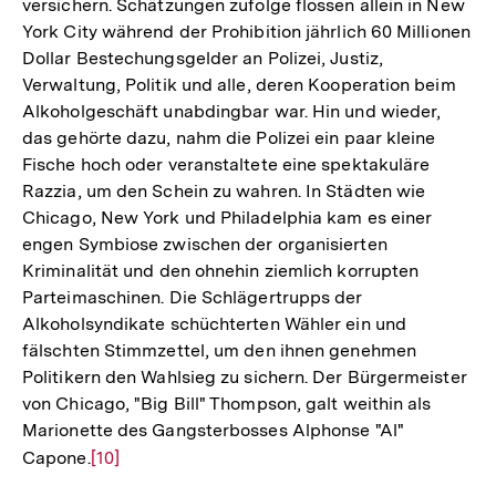
versichern. Schätzungen zufolge flossen allein in New
York City während der Prohibition jährlich 60 Millionen
Dollar Bestechungsgelder an Polizei, Justiz,
Verwaltung, Politik und alle, deren Kooperation beim
Alkoholgeschäft unabdingbar war. Hin und wieder,
das gehörte dazu, nahm die Polizei ein paar kleine
Fische hoch oder veranstaltete eine spektakuläre
Razzia, um den Schein zu wahren. In Städten wie
Chicago, New York und Philadelphia kam es einer
engen Symbiose zwischen der organisierten
Kriminalität und den ohnehin ziemlich korrupten
Parteimaschinen. Die Schlägertrupps der
Alkoholsyndikate schüchterten Wähler ein und
fälschten Stimmzettel, um den ihnen genehmen
Politikern den Wahlsieg zu sichern. Der Bürgermeister
von Chicago, "Big Bill" Thompson, galt weithin als
Marionette des Gangsterbosses Alphonse "Al"
Capone.
Zur
[10]
Auflösung