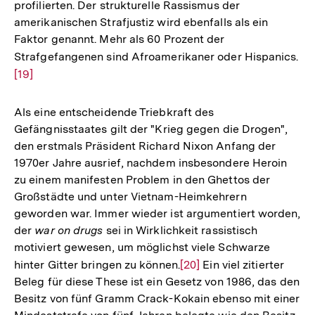
profilierten. Der strukturelle Rassismus der
amerikanischen Strafjustiz wird ebenfalls als ein
Faktor genannt. Mehr als 60 Prozent der
Strafgefangenen sind Afroamerikaner oder Hispanics.
Zu
[19]
Au
de
Fu
Als eine entscheidende Triebkraft des
Gefängnisstaates gilt der "Krieg gegen die Drogen",
den erstmals Präsident Richard Nixon Anfang der
1970er Jahre ausrief, nachdem insbesondere Heroin
zu einem manifesten Problem in den Ghettos der
Großstädte und unter Vietnam-Heimkehrern
geworden war. Immer wieder ist argumentiert worden,
der
war on drugs
sei in Wirklichkeit rassistisch
motiviert gewesen, um möglichst viele Schwarze
hinter Gitter bringen zu können.
Zur
[20]
Ein viel zitierter
Beleg für diese These ist ein Gesetz von 1986, das den
Auflösung
Besitz von fünf Gramm Crack-Kokain ebenso mit einer
der