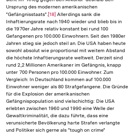
Ursprung des modernen amerikanischen
"Gefängnisstaats".
Zur
[18]
Allerdings sank die
Inhaftierungsrate nach 1940 wieder und blieb bis in
Auflösung
die 1970er Jahre relativ konstant bei rund 100
der
Gefangenen pro 100.000 Einwohnern. Seit den 1980er
Fußnote
Jahren stieg sie jedoch steil an. Die USA haben heute
sowohl absolut wie proportional mit weitem Abstand
die höchste Inhaftierungsrate weltweit. Derzeit sind
rund 2,2 Millionen Amerikaner im Gefängnis, knapp
unter 700 Personen pro 100.000 Einwohner. Zum
Vergleich: In Deutschland kommen auf 100.000
Einwohner weniger als 80 Strafgefangene. Die Gründe
für die Explosion der amerikanischen
Gefängnispopulation sind vielschichtig: Die USA
erlebten zwischen 1960 und 1990 eine Welle der
Gewaltkriminalität, die dazu führte, dass eine
verunsicherte Bevölkerung harte Strafen verlangte
und Politiker sich gerne als "tough on crime"