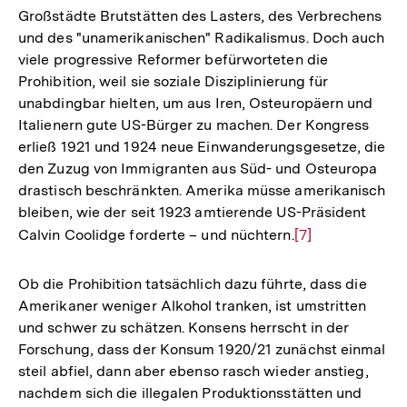
Großstädte Brutstätten des Lasters, des Verbrechens
und des "unamerikanischen" Radikalismus. Doch auch
viele progressive Reformer befürworteten die
Prohibition, weil sie soziale Disziplinierung für
unabdingbar hielten, um aus Iren, Osteuropäern und
Italienern gute US-Bürger zu machen. Der Kongress
erließ 1921 und 1924 neue Einwanderungsgesetze, die
den Zuzug von Immigranten aus Süd- und Osteuropa
drastisch beschränkten. Amerika müsse amerikanisch
bleiben, wie der seit 1923 amtierende US-Präsident
Calvin Coolidge forderte – und nüchtern.
Zur
[7]
Auflösung
der
Ob die Prohibition tatsächlich dazu führte, dass die
Fußnote
Amerikaner weniger Alkohol tranken, ist umstritten
und schwer zu schätzen. Konsens herrscht in der
Forschung, dass der Konsum 1920/21 zunächst einmal
steil abfiel, dann aber ebenso rasch wieder anstieg,
nachdem sich die illegalen Produktionsstätten und