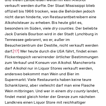
verkauft werden durfte. Der Staat Mississippi blieb
offiziell bis 1966 trocken, was die Behörden jedoch
nicht daran hinderte, von Restaurantbetreibern eine
Alkoholsteuer zu erheben. Bis heute gibt es,
besonders im Süden, viele
dry counties
. Der beliebte
Jack Daniels Bourbon wird in der Stadt Lynchburg in
Tennessee gebrannt, wo er, außer im
Besucherzentrum der Destille, nicht verkauft werden
darf.
Zur
[17]
Wer heute durch die USA fährt, findet einen
Flickenteppich verwirrender örtlicher Bestimmungen
Auflösung
zum Verkauf und Konsum von Alkohol. Mancherorts
der
darf Alkohol nur in Liquor Stores verkauft werden,
Fußnote
anderswo bekommt man Wein und Bier im
Supermarkt. Viele Restaurants haben keine teure
Schanklizenz, aber vielleicht darf man eine Flasche
Wein mitbringen. Und wer in einem
dry county
landet,
findet meist gleich hinter der Grenze zum nächsten
Landkreis einen Liquor Store mit reichhaltiger