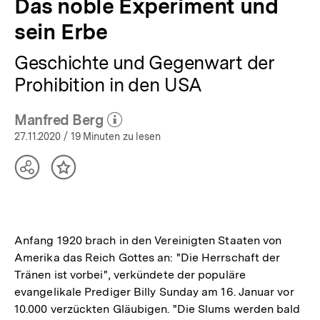
Das noble Experiment und
sein Erbe
Geschichte und Gegenwart der
Prohibition in den USA
Manfred Berg
(Mehr zum Autor)
öffnen
27.11.2020
/ 19 Minuten zu lesen
Teilen
Inhalt
Optionen
merken
anzeigen
Anfang 1920 brach in den Vereinigten Staaten von
Amerika das Reich Gottes an: "Die Herrschaft der
Tränen ist vorbei", verkündete der populäre
evangelikale Prediger Billy Sunday am 16. Januar vor
10.000 verzückten Gläubigen. "Die Slums werden bald