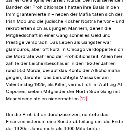
Jahren Gefängnis verurteilt wurde. Die rivalisierenden
Banden der Prohibitionszeit hatten ihre Basis in den
Immigrantenvierteln – neben der Mafia taten sich der
Irish Mob und die jüdische Kosher Nostra hervor – und
rekrutierten sich aus jungen Männern, denen die
Mitgliedschaft in einer Gang schnelles Geld und
Prestige versprach. Das Leben als Gangster war
glamourös, aber oft kurz. In Chicago verdoppelte sich
die Mordrate während der Prohibitionszeit. Allein hier
zählte der Leichenbeschauer in den 1920er Jahren
rund 550 Morde, die auf das Konto der Alkoholmafia
gingen, darunter das berüchtigte Massaker am
Valentinstag 1929, als Killer, vermutlich im Auftrag Al
Capones, sieben Mitglieder der North Side Gang mit
Maschinenpistolen niedermähten.
Zur
[12]
Auflösung
der
Um die Prohibition durchzusetzen, richtete das
Fußnote
Finanzministerium eine Sonderabteilung ein, die Ende
der 1920er Jahre mehr als 4000 Mitarbeiter