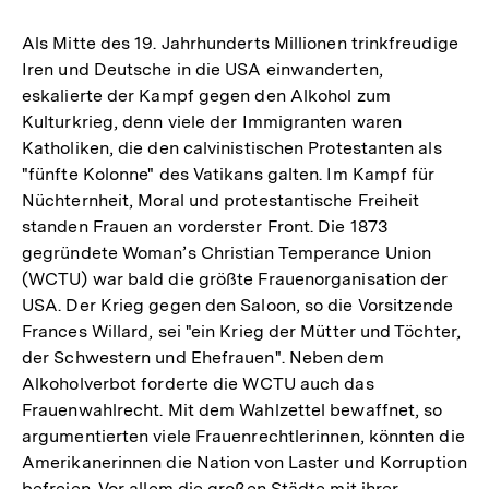
der
Fuß
Als Mitte des 19. Jahrhunderts Millionen trinkfreudige
Iren und Deutsche in die USA einwanderten,
eskalierte der Kampf gegen den Alkohol zum
Kulturkrieg, denn viele der Immigranten waren
Katholiken, die den calvinistischen Protestanten als
"fünfte Kolonne" des Vatikans galten. Im Kampf für
Nüchternheit, Moral und protestantische Freiheit
standen Frauen an vorderster Front. Die 1873
gegründete Woman’s Christian Temperance Union
(WCTU) war bald die größte Frauenorganisation der
USA. Der Krieg gegen den Saloon, so die Vorsitzende
Frances Willard, sei "ein Krieg der Mütter und Töchter,
der Schwestern und Ehefrauen". Neben dem
Alkoholverbot forderte die WCTU auch das
Frauenwahlrecht. Mit dem Wahlzettel bewaffnet, so
argumentierten viele Frauenrechtlerinnen, könnten die
Amerikanerinnen die Nation von Laster und Korruption
befreien. Vor allem die großen Städte mit ihrer