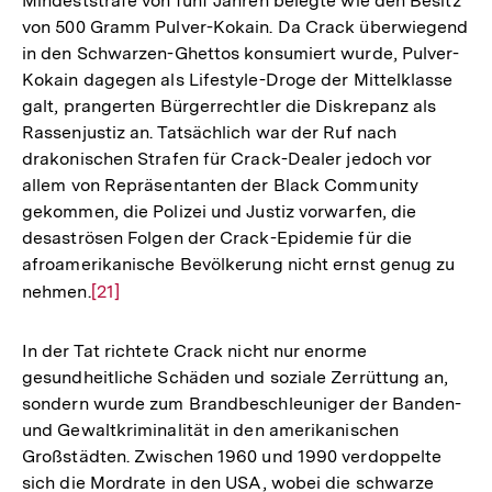
Mindeststrafe von fünf Jahren belegte wie den Besitz
Fußnote
von 500 Gramm Pulver-Kokain. Da Crack überwiegend
in den Schwarzen-Ghettos konsumiert wurde, Pulver-
Kokain dagegen als Lifestyle-Droge der Mittelklasse
galt, prangerten Bürgerrechtler die Diskrepanz als
Rassenjustiz an. Tatsächlich war der Ruf nach
drakonischen Strafen für Crack-Dealer jedoch vor
allem von Repräsentanten der Black Community
gekommen, die Polizei und Justiz vorwarfen, die
desaströsen Folgen der Crack-Epidemie für die
afroamerikanische Bevölkerung nicht ernst genug zu
nehmen.
Zur
[21]
Auflösung
der
In der Tat richtete Crack nicht nur enorme
Fußnote
gesundheitliche Schäden und soziale Zerrüttung an,
sondern wurde zum Brandbeschleuniger der Banden-
und Gewaltkriminalität in den amerikanischen
Großstädten. Zwischen 1960 und 1990 verdoppelte
sich die Mordrate in den USA, wobei die schwarze