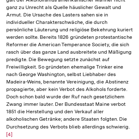
der
ganz zu Unrecht als Quelle häuslicher Gewalt und
Fußnot
Armut. Die Ursache des Lasters sahen sie in
individueller Charakterschwäche, die durch
persönliche Läuterung und religiöse Bekehrung kuriert
werden sollte. Bereits 1826 gründeten protestantische
Reformer die American Temperance Society, die sich
rasch über das ganze Land ausbreitete und Mäßigung
predigte. Die Bewegung setzte zunächst auf
Freiwilligkeit. So gründeten ehemalige Trinker eine
nach George Washington, selbst Liebhaber des
Madeira-Weins, benannte Vereinigung, die Abstinenz
propagierte, aber kein Verbot des Alkohols forderte.
Doch schon bald wurde der Ruf nach gesetzlichem
Zwang immer lauter. Der Bundesstaat Maine verbot
1851 die Herstellung und den Verkauf aller
alkoholischen Getränke; andere Staaten folgten. Die
Durchsetzung des Verbots blieb allerdings schwierig.
Zur
[4]
Auf