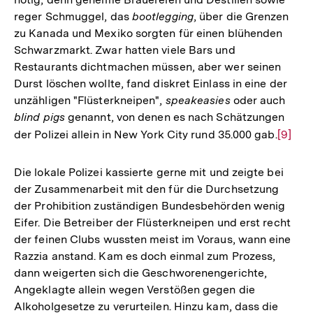
reger Schmuggel, das
bootlegging
, über die Grenzen
zu Kanada und Mexiko sorgten für einen blühenden
Schwarzmarkt. Zwar hatten viele Bars und
Restaurants dichtmachen müssen, aber wer seinen
Durst löschen wollte, fand diskret Einlass in eine der
unzähligen "Flüsterkneipen",
speakeasies
oder auch
blind pigs
genannt, von denen es nach Schätzungen
der Polizei allein in New York City rund 35.000 gab.
Zur
[9]
Auflös
der
Die lokale Polizei kassierte gerne mit und zeigte bei
Fußno
der Zusammenarbeit mit den für die Durchsetzung
der Prohibition zuständigen Bundesbehörden wenig
Eifer. Die Betreiber der Flüsterkneipen und erst recht
der feinen Clubs wussten meist im Voraus, wann eine
Razzia anstand. Kam es doch einmal zum Prozess,
dann weigerten sich die Geschworenengerichte,
Angeklagte allein wegen Verstößen gegen die
Alkoholgesetze zu verurteilen. Hinzu kam, dass die