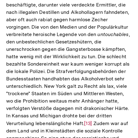
beschäftigte, darunter viele verdeckte Ermittler, die
nach illegalen Destillen und Alkohollagern fahndeten,
aber oft auch rabiat gegen harmlose Zecher
vorgingen. Die von den Medien und der Populärkultur
verbreitete heroische Legende von den
untouchables
,
den unbestechlichen Gesetzeshütern, die
unerschrocken gegen die Gangsterbosse kämpften,
hatte wenig mit der Wirklichkeit zu tun. Die schlecht
bezahlte Sondereinheit war kaum weniger korrupt als
die lokale Polizei. Die Strafverfolgungsbehörden der
Bundesstaaten handhabten das Alkoholverbot sehr
unterschiedlich. New York galt zu Recht als lax, viele
"trockene" Staaten im Süden und Mittleren Westen,
wo die Prohibition weitaus mehr Anhänger hatte,
verfolgten Verstöße dagegen mit drakonischer Härte.
In Kansas und Michigan drohte bei der dritten
Verurteilung lebenslängliche Haft.
Zur
[13]
Zudem war auf
dem Land und in Kleinstädten die soziale Kontrolle
Auflösung