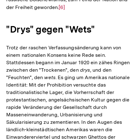
der Freiheit geworden.
Zur
[6]
Auflösung
der
"Drys" gegen "Wets"
Fußnote
Trotz der raschen Verfassungsänderung kann von
einem nationalen Konsens keine Rede sein.
Stattdessen begann im Januar 1920 ein zähes Ringen
zwischen den "Trockenen", den
drys
, und den
"Feuchten", den
wets
. Es ging um Amerikas nationale
Identität: Mit der Prohibition versuchte das
traditionalistische Lager, die Vorherrschaft der
protestantischen, angelsächsischen Kultur gegen die
rapide Veränderung der Gesellschaft durch
Masseneinwanderung, Urbanisierung und
Säkularisierung zu zementieren. In den Augen des
ländlich-kleinstädtischen Amerikas waren die
Einwandererviertel und schwarzen Ghettos der