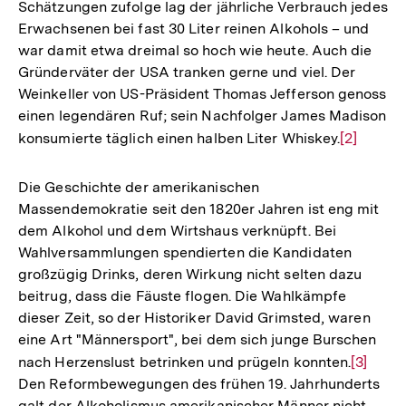
Schätzungen zufolge lag der jährliche Verbrauch jedes
Erwachsenen bei fast 30 Liter reinen Alkohols – und
war damit etwa dreimal so hoch wie heute. Auch die
Gründerväter der USA tranken gerne und viel. Der
Weinkeller von US-Präsident Thomas Jefferson genoss
einen legendären Ruf; sein Nachfolger James Madison
konsumierte täglich einen halben Liter Whiskey.
Zur
[2]
Auflösun
der
Die Geschichte der amerikanischen
Fußnote
Massendemokratie seit den 1820er Jahren ist eng mit
dem Alkohol und dem Wirtshaus verknüpft. Bei
Wahlversammlungen spendierten die Kandidaten
großzügig Drinks, deren Wirkung nicht selten dazu
beitrug, dass die Fäuste flogen. Die Wahlkämpfe
dieser Zeit, so der Historiker David Grimsted, waren
eine Art "Männersport", bei dem sich junge Burschen
nach Herzenslust betrinken und prügeln konnten.
Zur
[3]
Den Reformbewegungen des frühen 19. Jahrhunderts
Auflösu
galt der Alkoholismus amerikanischer Männer nicht