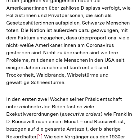
In der jüngeren Vergangenheit haben die
Amerikaner:innen über zahllose Displays verfolgt, wie
Polizist:innen und Privatpersonen, die sich als
Gesetzeshüter:innen aufspielen, Schwarze Menschen
töten. Die Nation ist außerdem dazu gezwungen, mit
dem Faktum umzugehen, dass überproportional viele
nicht-weiße Amerikaner:innen am Coronavirus
gestorben sind. Nicht zu übersehen sind weitere
Probleme, mit denen die Menschen in den USA seit
einigen Jahren zunehmend konfrontiert sind:
Trockenheit, Waldbrände, Wirbelstürme und
gewaltige Schneestürme.
In den ersten zwei Wochen seiner Präsidentschaft
unterzeichnete Joe Biden fast so viele
Exekutivverordnungen (
executive orders
) wie Franklin
D. Roosevelt nach einem Monat – und Roosevelt ist,
bezogen auf die gesamte Amtszeit, der bisherige
Rekordhalter.
Zur
[1]
Wie sein Vorgänger aus den 1930er