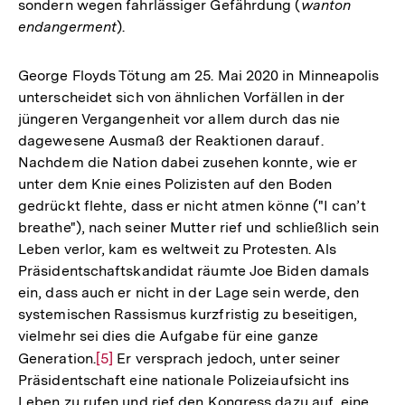
sondern wegen fahrlässiger Gefährdung (
wanton
endangerment
).
George Floyds Tötung am 25. Mai 2020 in Minneapolis
unterscheidet sich von ähnlichen Vorfällen in der
jüngeren Vergangenheit vor allem durch das nie
dagewesene Ausmaß der Reaktionen darauf.
Nachdem die Nation dabei zusehen konnte, wie er
unter dem Knie eines Polizisten auf den Boden
gedrückt flehte, dass er nicht atmen könne ("I can’t
breathe"), nach seiner Mutter rief und schließlich sein
Leben verlor, kam es weltweit zu Protesten. Als
Präsidentschaftskandidat räumte Joe Biden damals
ein, dass auch er nicht in der Lage sein werde, den
systemischen Rassismus kurzfristig zu beseitigen,
vielmehr sei dies die Aufgabe für eine ganze
Generation.
Zur
[5]
Er versprach jedoch, unter seiner
Präsidentschaft eine nationale Polizeiaufsicht ins
Auflösung
Leben zu rufen und rief den Kongress dazu auf, eine
der