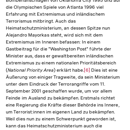
Bombenanschlägen von Oklahoma City 1995 und auf
die Olympischen Spiele von Atlanta 1996 viel
Erfahrung mit Extremismus und inländischem
Terrorismus mitbringt. Auch das
Heimatschutzministerium, an dessen Spitze nun
Alejandro Mayorkas steht, wird sich mit dem
Extremismus im Inneren befassen: In einem
Gastbeitrag für die "Washington Post" führte der
Minister aus, dass er gewaltbereiten inländischen
Extremismus zu einem nationalen Prioritätsbereich
(
National Priority Area
) erklärt habe.
Zur
[6]
Dies ist eine
Äußerung von einiger Tragweite, da sein Ministerium
Auflösung
unter dem Eindruck der Terrorangriffe vom 11.
der
September 2001 geschaffen wurde, um vor allem
Fußnote
Feinde im Ausland zu bekämpfen. Erstmals richtet
eine Regierung die Kräfte dieser Behörde ins Innere,
um Terrorist:innen im eigenen Land zu bekämpfen.
Weil dies nun zu einem Schwerpunkt geworden ist,
kann das Heimatschutzministerium auch die