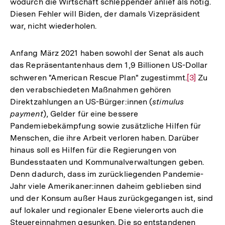
wodurch die Wirtschaft schleppender anlief als nötig.
Diesen Fehler will Biden, der damals Vizepräsident
war, nicht wiederholen.
Anfang März 2021 haben sowohl der Senat als auch
das Repräsentantenhaus dem 1,9 Billionen US-Dollar
schweren "American Rescue Plan" zugestimmt.
Zur
[3]
Zu
den verabschiedeten Maßnahmen gehören
Auflösun
Direktzahlungen an US-Bürger:innen (
stimulus
der
payment
), Gelder für eine bessere
Fußnote
Pandemiebekämpfung sowie zusätzliche Hilfen für
Menschen, die ihre Arbeit verloren haben. Darüber
hinaus soll es Hilfen für die Regierungen von
Bundesstaaten und Kommunalverwaltungen geben.
Denn dadurch, dass im zurückliegenden Pandemie-
Jahr viele Amerikaner:innen daheim geblieben sind
und der Konsum außer Haus zurückgegangen ist, sind
auf lokaler und regionaler Ebene vielerorts auch die
Steuereinnahmen gesunken. Die so entstandenen