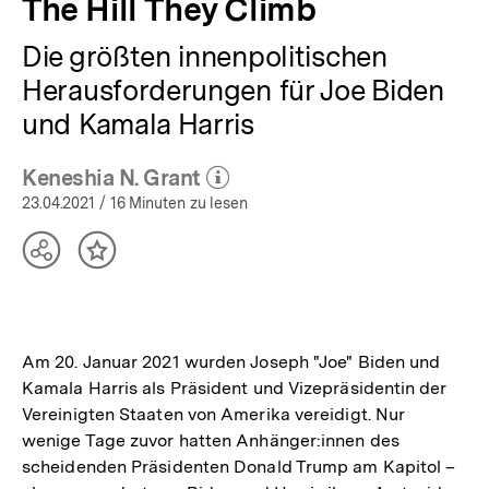
The Hill They Climb
Die größten innenpolitischen
Herausforderungen für Joe Biden
und Kamala Harris
Keneshia N. Grant
(Mehr zum Autor)
öffnen
23.04.2021
/ 16 Minuten zu lesen
Teilen
Inhalt
Optionen
merken
anzeigen
Am 20. Januar 2021 wurden Joseph "Joe" Biden und
Kamala Harris als Präsident und Vizepräsidentin der
Vereinigten Staaten von Amerika vereidigt. Nur
wenige Tage zuvor hatten Anhänger:innen des
scheidenden Präsidenten Donald Trump am Kapitol –