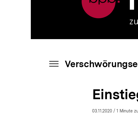
a
t
i
o
n
Verschwörungse
INHALTSNAVIGATION
ÖFFNEN
Einstie
03.11.2020
/ 1 Minute z