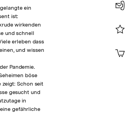
gelangte ein
Konta
ent ist:
0
 krude wirkenden
se und schnell
Merklist
Viele erleben dass
ansehen
0
Artik
einen, und wissen
im
Shop-
 der Pandemie.
Warenko
ansehen
m Geheimen böse
 zeigt: Schon seit
isse gesucht und
utzutage in
eine gefährliche