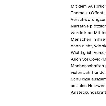
Mit dem Ausbruch 
Thema zu Öffentli
Verschwörungserzä
Narrative plötzli
wurde klar: Mittl
Menschen in ihrem
dann nicht, wie si
Wichtig ist: Ver
Auch vor Covid-19
Machenschaften pl
vielen Jahrhunder
Schuldige ausgema
sozialen Netzwer
Ansteckungskraft