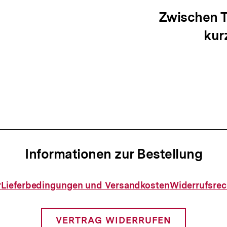
ation
Zwischen T
kur
Informationen zur Bestellung
Informationen
r
Lieferbedingungen und Versandkosten
Widerrufsrec
zur
Bestellung
VERTRAG WIDERRUFEN