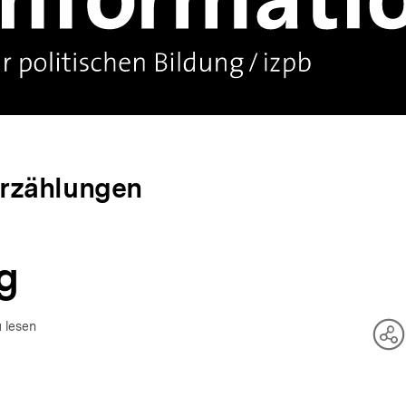
rzählungen
g
u lesen
Te
O
an