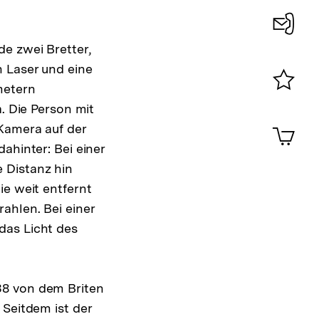
Konta
e zwei Bretter,
0
 Laser und eine
metern
Merklist
. Die Person mit
ansehen
0
Artik
 Kamera auf der
im
ahinter: Bei einer
Shop-
 Distanz hin
Warenko
ansehen
ie weit entfernt
ahlen. Bei einer
das Licht des
38 von dem Briten
 Seitdem ist der