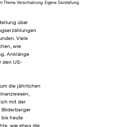
zum Thema Verschwörung. Eigene Darstellung
tellung über
ungserzählungen
unden. Viele
then, wie
ng. Anklänge
r den US-
m die jährlichen
 Finanzwesen,
ich mit der
r Bilderberger
 bis heute
hte, wie etwa die