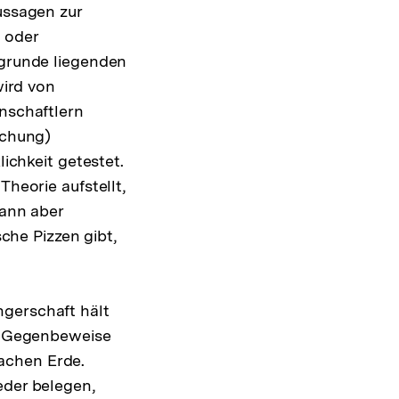
ussagen zur
 oder
grunde liegenden
wird von
nschaftlern
schung)
ichkeit getestet.
heorie aufstellt,
dann aber
sche Pizzen gibt,
ngerschaft hält
ug Gegenbeweise
achen Erde.
eder belegen,