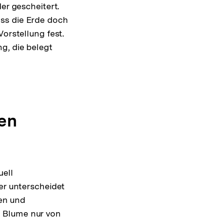
er gescheitert.
ss die Erde doch
orstellung fest.
g, die belegt
en
uell
er unterscheidet
en und
l Blume nur von