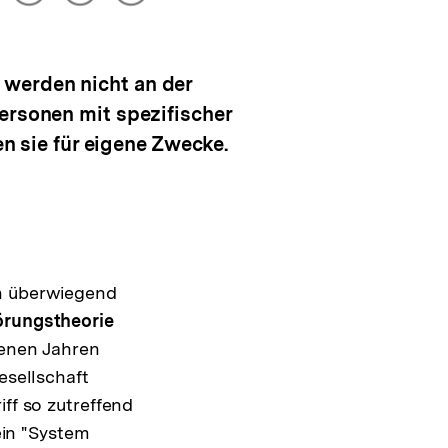
drucken
Optionen
merken
anzeigen
 werden nicht an der
ersonen mit spezifischer
en sie für eigene Zwecke.
n überwiegend
rungstheorie
genen Jahren
esellschaft
ff so zutreffend
ein "System