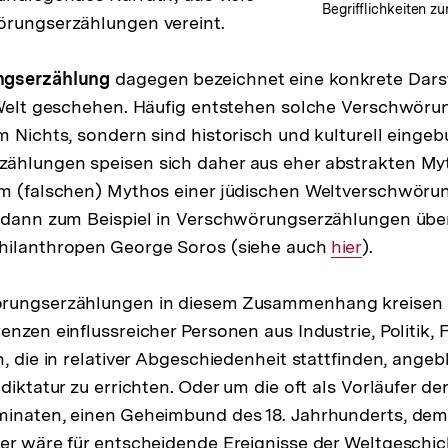
Begrifflichkeiten 
örungserzählungen vereint.
ngserzählung
dagegen bezeichnet eine konkrete Dars
r Welt geschehen. Häufig entstehen solche Verschwör
m Nichts, sondern sind historisch und kulturell eingeb
ählungen speisen sich daher aus eher abstrakten My
em (falschen) Mythos einer jüdischen Weltverschwöru
h dann zum Beispiel in Verschwörungserzählungen übe
hilanthropen George Soros (siehe auch
Interner
hier
).
Link:
rungserzählungen in diesem Zusammenhang kreisen u
enzen einflussreicher Personen aus Industrie, Politik,
, die in relativer Abgeschiedenheit stattfinden, angebl
diktatur zu errichten. Oder um die oft als Vorläufer de
minaten, einen Geheimbund des 18. Jahrhunderts, dem
er wäre für entscheidende Ereignisse der Weltgeschic