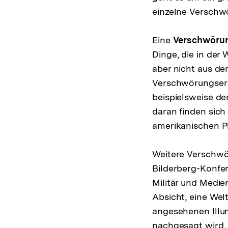
einzelne Verschw
Eine
Verschwöru
Dinge, die in de
aber nicht aus de
Verschwörungserz
beispielsweise d
daran finden sic
amerikanischen P
Weitere Verschwö
Bilderberg-Konfer
Militär und Medien
Absicht, eine Welt
angesehenen Illu
nachgesagt wird, 