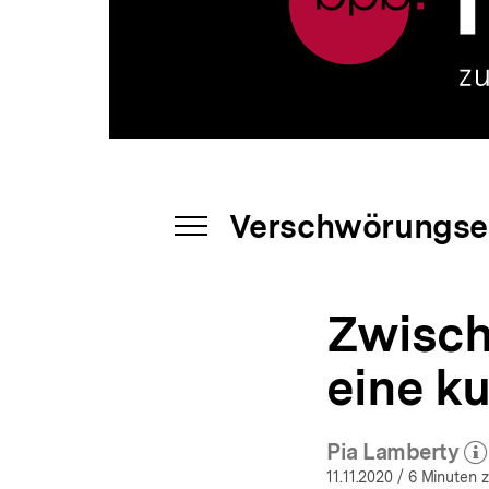
|
a
Verschwörungserzählungen
t
|
i
bpb.de
o
n
Verschwörungse
INHALTSNAVIGATION
ÖFFNEN
Zwisch
eine ku
Pia Lamberty
(Mehr z
öf
11.11.2020
/ 6 Minuten z