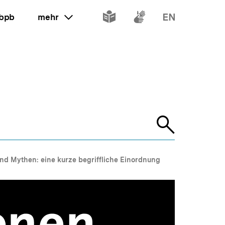
Inhalte
Inhalte
Inhalte
 bpb
mehr
ein oder ausklappen
in
in
in
leichter
Gebärdenspr
Englisch
Sprache
Suche
öffnen
nd Mythen: eine kurze begriffliche Einordnung