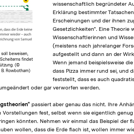
wissenschaftlich begründeter A
Erklärung bestimmter Tatsachen
Erscheinungen und der ihnen zu
Gesetzlichkeiten". Eine Theorie 
Wissenschaftlerinnen und Wisse
(meistens nach jahrelanger For
aufgestellt und dann an der Wirkl
soll beweisen,
 Scheiterns findet
Wenn jemand beispielsweise die T
ützung. (©
dass Pizza immer rund sei, und 
l B. Rowbotham)
feststellt, dass es auch quadrati
 umgeändert oder gar verworfen werden.
gstheorien"
passiert aber genau das nicht. Ihre Anhä
en Vorstellungen fest, selbst wenn sie eigentlich gen
ngen könnten. Nehmen wir einmal das Beispiel der fl
uben wollen, dass die Erde flach ist, wollen immer wi