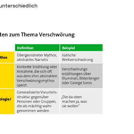
unterschiedlich
In
Lightbox
öffnen