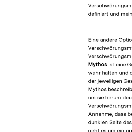
Verschwörungsmyth
definiert und mei
Eine andere Optio
Verschwörungsmy
Verschwörungsmen
Mythos
ist eine 
wahr halten und d
der jeweiligen Ges
Mythos beschreib
um sie herum deu
Verschwörungsmyt
Annahme, dass bei
dunklen Seite de
geht es um ein gr