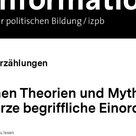
rzählungen
en Theorien und Myt
rze begriffliche Eino
um Autor)
fnen
u lesen