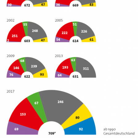
In
Lightbox
öffnen