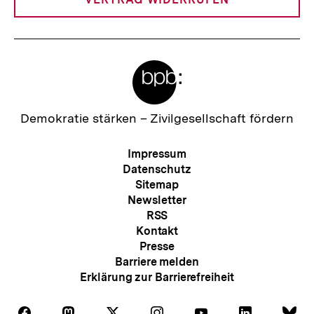
Meta-
Links
Zur
Demokratie stärken –
Zivilgesellschaft fördern
Startseite
der
Meta-
Impressum
bpb
Navigation
Datenschutz
Sitemap
Newsletter
RSS
Kontakt
Presse
Barriere melden
Erklärung zur Barrierefreiheit
Auf
Auf
Auf
Auf
Auf
Auf
Au