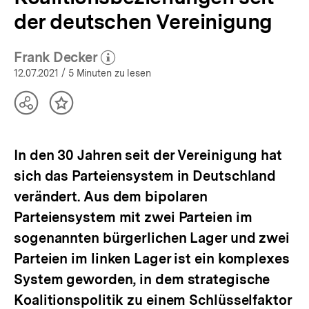
der deutschen Vereinigung
Frank Decker
(Mehr zum Autor)
öffnen
12.07.2021
/ 5 Minuten zu lesen
Teilen
Inhalt
Optionen
merken
anzeigen
In den 30 Jahren seit der Vereinigung hat
sich das Parteiensystem in Deutschland
verändert. Aus dem bipolaren
Parteiensystem mit zwei Parteien im
sogenannten bürgerlichen Lager und zwei
Parteien im linken Lager ist ein komplexes
System geworden, in dem strategische
Koalitionspolitik zu einem Schlüsselfaktor