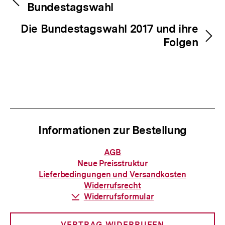
Bundestagswahl
Die Bundestagswahl 2017 und ihre
Folgen
Informationen zur Bestellung
Informationen
AGB
zur
Neue Preisstruktur
Bestellung
Lieferbedingungen und Versandkosten
Widerrufsrecht
Download-
Widerrufsformular
Link:
VERTRAG WIDERRUFEN