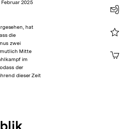
 Februar 2025
Konta
orgesehen, hat
0
ass die
Merklist
inus zwei
ansehen
0
mutlich Mitte
Artik
im
Wahlkampf im
Shop-
sodass der
Warenko
rend dieser Zeit
ansehen
blik