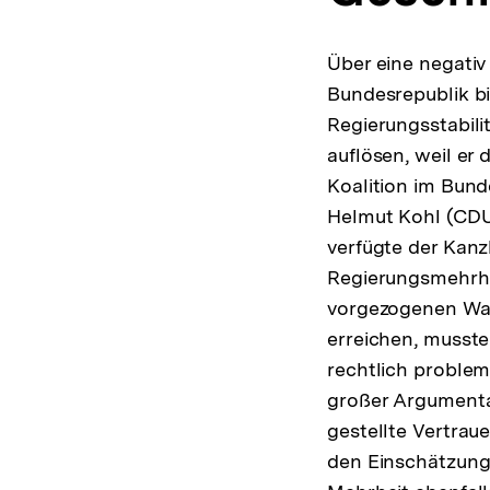
Über eine negativ
Bundesrepublik b
Regierungsstabili
auflösen, weil er
Koalition im Bund
Helmut Kohl (CDU
verfügte der Kanz
Regierungsmehrhei
vorgezogenen Wah
erreichen, musste
rechtlich proble
großer Argumenta
gestellte Vertrau
den Einschätzung