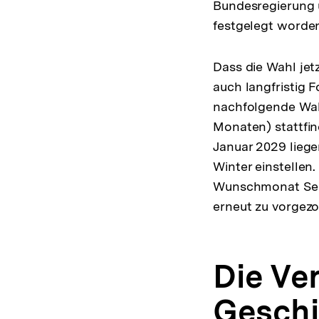
Bundesregierung 
festgelegt worde
Dass die Wahl jet
auch langfristig F
nachfolgende Wah
Monaten) stattfin
Januar 2029 liege
Winter einstelle
Wunschmonat Sept
erneut zu vorgez
Die Ve
Geschi