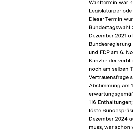
Wahltermin war na
Legislaturperiode
Dieser Termin wurd
Bundestagswahl 2
Dezember 2021 of
Bundesregierung 
und FDP am 6. No
Kanzler der verb
noch am selben T
Vertrauensfrage s
Abstimmung am 16
erwartungsgemäß
116 Enthaltungen
löste Bundespräs
Dezember 2024 auf
muss, war schon 