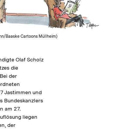
n/Baaske Cartoons Müllheim)
digte Olaf Scholz
zes die
Bei der
ordneten
07 Jastimmen und
es Bundeskanzlers
in am 27.
uflösung liegen
n, der