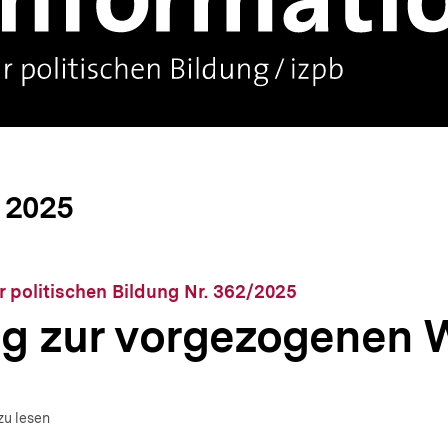
 2025
r politischen Bildung Nr. 362/2025
g zur vorgezogenen 
um Autor)
fnen
zu lesen