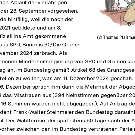
ch Ablauf der vierjährigen
 der 28. September vorgesehen.
e hinfällig, weil die nach der
021 gebildete und am 8.
fiziell ins Amt gekommene
(© Thomas Plaßman
aus SPD, Bündnis 90/Die Grünen
vember 2024 zerbrach. Als
liebenen Minderheitsregierung von SPD und Grünen kün
ag an, im Bundestag gemäß Artikel 68 des Grundgeset
tellen zu wollen, was am 11. Dezember 2024 geschah. 
. Dezember sprach ihm dann die Mehrheit der Abge
 das Misstrauen aus (394 Neinstimmen gegenüber 2
; 16 Stimmen wurden nicht abgegeben). Auf Antrag d
ident Frank-Walter Steinmeier den Bundestag daraufh
. Der Wahltermin, der spätestens 60 Tage nach der A
vorher zwischen den im Bundestag vertretenen Parteie