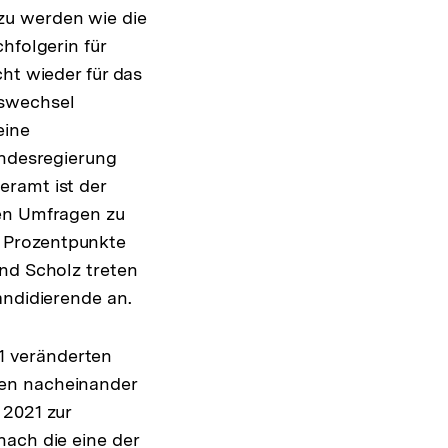
zu werden wie die
hfolgerin für
ht wieder für das
gswechsel
eine
undesregierung
eramt ist der
den Umfragen zu
 Prozentpunkte
und Scholz treten
andidierende an.
1 veränderten
den nacheinander
 2021 zur
nach die eine der