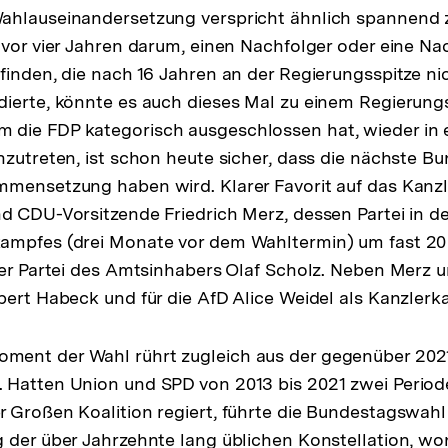
ahlauseinandersetzung verspricht ähnlich spannend 
 vor vier Jahren darum, einen Nachfolger oder eine Nac
finden, die nach 16 Jahren an der Regierungsspitze nic
dierte, könnte es auch dieses Mal zu einem Regierun
die FDP kategorisch ausgeschlossen hat, wieder in 
nzutreten, ist schon heute sicher, dass die nächste B
mensetzung haben wird. Klarer Favorit auf das Kanzl
d CDU-Vorsitzende Friedrich Merz, dessen Partei in 
ampfes (drei Monate vor dem Wahltermin) um fast 20
der Partei des Amtsinhabers Olaf Scholz. Neben Merz 
bert Habeck und für die AfD Alice Weidel als Kanzlerk
ent der Wahl rührt zugleich aus der gegenüber 202
 Hatten Union und SPD von 2013 bis 2021 zwei Perio
 Großen Koalition regiert, führte die Bundestagswahl
 der über Jahrzehnte lang üblichen Konstellation, wo