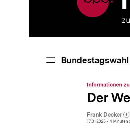
|
a
bpb.de
t
i
o
n
Bundestagswahl
INHALTSNAVIGATION
ÖFFNEN
Informationen zu
Der We
Frank Decker
(Mehr z
öf
17.01.2025
/ 4 Minuten 