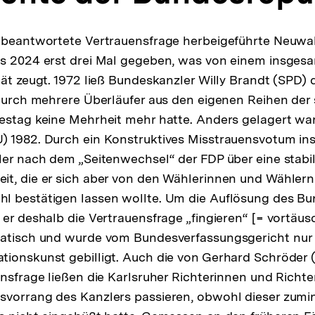
 beantwortete Vertrauensfrage herbeigeführte Neuwah
is 2024 erst drei Mal gegeben, was von einem insge
tät zeugt. 1972 ließ Bundeskanzler Willy Brandt (SPD
 durch mehrere Überläufer aus den eigenen Reihen der s
estag keine Mehrheit mehr hatte. Anders gelagert war 
) 1982. Durch ein Konstruktives Misstrauensvotum i
ler nach dem „Seitenwechsel“ der FDP über eine stabi
t, die er sich aber von den Wählerinnen und Wählern 
l bestätigen lassen wollte. Um die Auflösung des Bu
 er deshalb die Vertrauensfrage „fingieren“ [= vortäus
matisch und wurde vom Bundesverfassungsgericht nur 
tionskunst gebilligt. Auch die von Gerhard Schröder
ensfrage ließen die Karlsruher Richterinnen und Richte
svorrang des Kanzlers passieren, obwohl dieser zumin