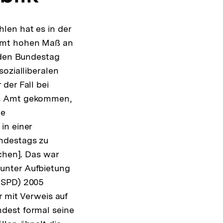
len hat es in der
samt hohen Maß an
) den Bundestag
ozialliberalen
der Fall bei
ns Amt gekommen,
le
in einer
ndestags zu
chen]. Das war
unter Aufbietung
 (SPD) 2005
r mit Verweis auf
dest formal seine