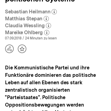
Sebastian Heilmann
(Mehr zum Autor)
öffnen
Matthias Stepan
(Mehr zum Autor)
öffnen
Claudia Wessling
(Mehr zum Autor)
öffnen
Mareike Ohlberg
(Mehr zum Autor)
öffnen
07.09.2018
/ 24 Minuten zu lesen
Teilen
Inhalt
Optionen
merken
anzeigen
Die Kommunistische Partei und ihre
Funktionäre dominieren das politische
Leben auf allen Ebenen des stark
zentralistisch organisierten
"Parteistaates". Politische
Oppositionsbewegungen werden