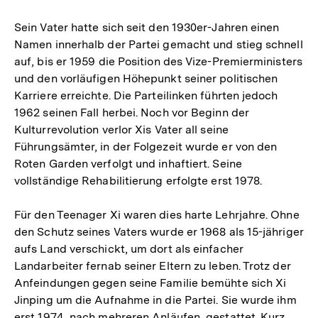
Sein Vater hatte sich seit den 1930er-Jahren einen
Namen innerhalb der Partei gemacht und stieg schnell
auf, bis er 1959 die Position des Vize-Premierministers
und den vorläufigen Höhepunkt seiner politischen
Karriere erreichte. Die Parteilinken führten jedoch
1962 seinen Fall herbei. Noch vor Beginn der
Kulturrevolution verlor Xis Vater all seine
Führungsämter, in der Folgezeit wurde er von den
Roten Garden verfolgt und inhaftiert. Seine
vollständige Rehabilitierung erfolgte erst 1978.
Für den Teenager Xi waren dies harte Lehrjahre. Ohne
den Schutz seines Vaters wurde er 1968 als 15-jähriger
aufs Land verschickt, um dort als einfacher
Landarbeiter fernab seiner Eltern zu leben. Trotz der
Anfeindungen gegen seine Familie bemühte sich Xi
Jinping um die Aufnahme in die Partei. Sie wurde ihm
Zum
Seite
erst 1974, nach mehreren Anläufen, gestattet. Kurz