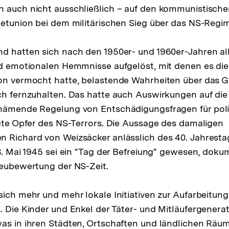
n auch nicht ausschließlich – auf den kommunistisch
jetunion bei dem militärischen Sieg über das NS-Regim
d hatten sich nach den 1950er- und 1960er-Jahren al
nd emotionalen Hemmnisse aufgelöst, mit denen es die
on vermocht hatte, belastende Wahrheiten über das G
ch fernzuhalten. Das hatte auch Auswirkungen auf die
chämende Regelung von Entschädigungsfragen für poli
lgte Opfer des NS-Terrors. Die Aussage des damaligen
 Richard von Weizsäcker anlässlich des 40. Jahresta
 8. Mai 1945 sei ein "Tag der Befreiung" gewesen, doku
Neubewertung der NS-Zeit.
sich mehr und mehr lokale Initiativen zur Aufar­beitung
. Die Kinder und Enkel der Täter- und Mitläufergenera
was in ihren Städten, Ortschaften und ländlichen Rä