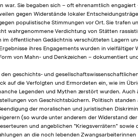
 war. Sie begaben sich – oft ehrenamtlich engagiert 
eilen gegen Widerstände lokaler Entscheidungsträger
egen populistische Stimmungen vor Ort. Sie trafen u
icht wahrgenommene Verdichtung von Stätten rassisti
 im öffentlichen Gedächtnis verschütteten Lagern un
Ergebnisse ihres Engagements wurden in vielfäl­tiger 
Form von Mahn- und Denkzeichen – dokumentiert und 
n den geschichts- und gesellschaftswissenschaftlich
ck auf die Verfolgten und Ermordeten ein, wie im Übri
 manche Legenden und Mythen zerstört wurden. Auch 
stellungen von Geschichtsbüchern. Politisch standen
eendigung der moralischen und juristischen Diskrimi
eigerern (so wurde unter anderem der Widerstand de
eserteuren und angeblichen "Kriegsverrätern" sowie 
hlungen an die noch lebenden Zwangsarbeiterinnen