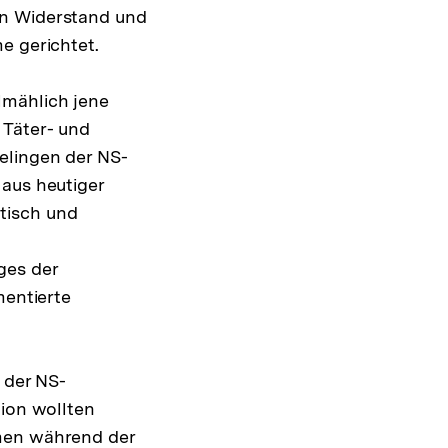
en Widerstand und
e gerichtet.
lmählich jene
 Täter- und
elingen der NS-
 aus heutiger
tisch und
ges der
mentierte
 der NS-
tion wollten
umen während der