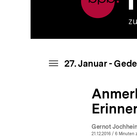
für
a
die
t
Opfer
i
des
o
Nationalsozialismus
n
|
bpb.de
27. Januar - Ged
INHALTSNAVIGATION
ÖFFNEN
Anmer
Erinne
Gernot Jochhei
(Mehr
21.12.2016
/ 6 Minuten 