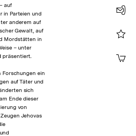
– auf
 in Parteien und
Konta
nter anderem auf
0
scher Gewalt, auf
d Mordstätten in
Merklist
Weise – unter
ansehen
0
Artik
präsentiert.
im
Shop-
en Forschungen ein
Warenko
ansehen
gen auf Täter und
änderten sich
 am Ende dieser
nierung von
r Zeugen Jehovas
die
 und