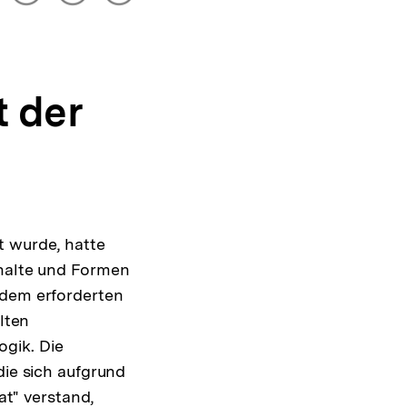
drucken
Optionen
merken
anzeigen
 der
t wurde, hatte
nhalte und Formen
udem erforderten
lten
gik. Die
die sich aufgrund
at" verstand,