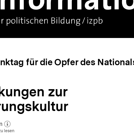
enktag für die Opfer des Nationa
kungen zur
rungskultur
m
 zum Autor)
öffnen
zu lesen