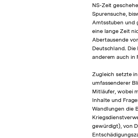
NS-Zeit geschehen
Spurensuche, bisw
Amtsstuben und g
eine lange Zeit n
Abertausende von
Deutschland. Die 
anderem auch in 
Zugleich setzte i
umfassenderer Bli
Mitläufer, wobei
Inhalte und Frage
Wandlungen die B
Kriegsdienstverw
gewürdigt), von D
Entschädigungsza