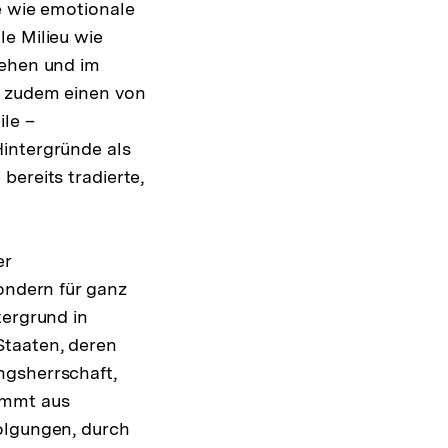
e wie emotionale
le Milieu wie
sehen und im
e zudem einen von
ile –
Hintergründe als
bereits tradierte,
er
sondern für ganz
tergrund in
Staaten, deren
ngsherrschaft,
ommt aus
olgungen, durch