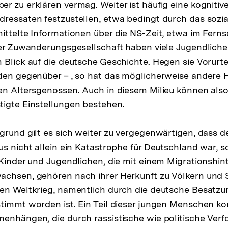
r zu erklären vermag. Weiter ist häufig eine kognitiv
ressaten festzustellen, etwa bedingt durch das sozia
ittelte In­formationen über die NS-Zeit, etwa im Fern
rer Zuwanderungsgesellschaft haben viele Jugendlich
 Blick auf die deutsche Geschichte. Hegen sie Vorurte
den gegenüber – , so hat das möglicherweise andere 
en Altersgenossen. Auch in diesem Milieu können also 
igte Einstellungen bestehen.
grund gilt es sich weiter zu vergegenwärtigen, dass d
us nicht allein ein Katastrophe für Deutschland war, 
 Kinder und Jugendlichen, die mit einem Migrationshin
achsen, gehören nach ihrer Herkunft zu Völkern und 
en Weltkrieg, namentlich durch die deutsche Besatzu
stimmt worden ist. Ein Teil dieser jungen Menschen k
enhängen, die durch rassistische wie politische Verf