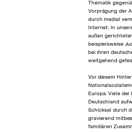
Thematik gegenübe
Vorprägung der Ad
durch medial verm
Internet. In unse
außen gerichteten
beispielsweise Ju
bei ihren deutsch
weitgehend gefest
Vor diesem Hinter
Nationalsozialism
Europa. Viele der
Deutschland aufw
Schicksal durch d
gravierend mitbe
familiären Zusamm