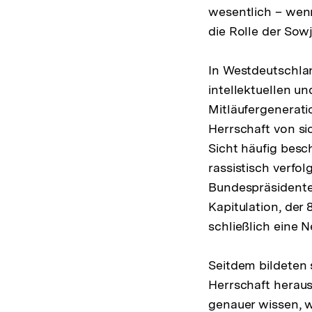
wesentlich – wen
die Rolle der Sow
In Westdeutschlan
intellektuellen u
Mitläufergenerati
Herrschaft von si
Sicht häufig bes
rassistisch verfo
Bundespräsidenten
Kapitulation, der
schließlich eine 
Seitdem bildeten 
Herrschaft heraus
genauer wissen, 