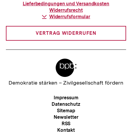
Bestellung
Lieferbedingungen und Versandkosten
Widerrufsrecht
Download-
Widerrufsformular
Link:
VERTRAG WIDERRUFEN
Meta-
Links
Zur
Demokratie stärken –
Zivilgesellschaft fördern
Startseite
der
Meta-
Impressum
bpb
Navigation
Datenschutz
Sitemap
Newsletter
RSS
Kontakt