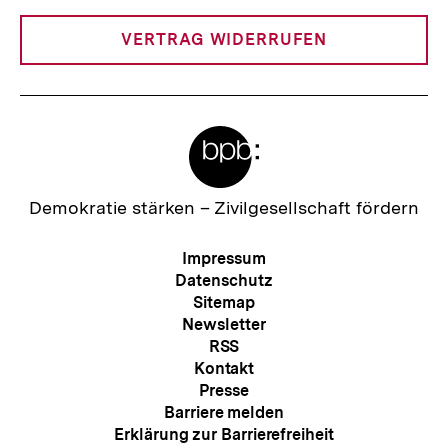
Link:
VERTRAG WIDERRUFEN
Meta-
Links
Zur
Demokratie stärken –
Zivilgesellschaft fördern
Startseite
der
Meta-
Impressum
bpb
Navigation
Datenschutz
Sitemap
Newsletter
RSS
Kontakt
Presse
Barriere melden
Erklärung zur Barrierefreiheit