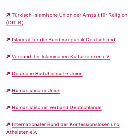
Link:
Externer
Türkisch-Islamische Union der Anstalt für Religion
(DITIB)
Link:
Externer
Islamrat für die Bundesrepublik Deutschland
Link:
Externer
Verband der Islamischen Kulturzentren e.V.
Link:
Externer
Deutsche Buddhistische Union
Link:
Externer
Humanistische Union
Link:
Externer
Humanistischer Verband Deutschlands
Link:
Externer
Internationaler Bund der Konfessionslosen und
Atheisten e.V.
Link: