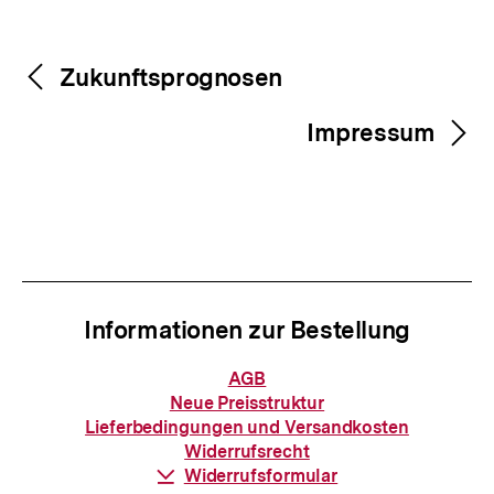
Fussnoten
Inhaltsnavigation
Inhaltsnavigation
Zukunftsprognosen
Impressum
Informationen zur Bestellung
Informationen
AGB
zur
Neue Preisstruktur
Bestellung
Lieferbedingungen und Versandkosten
Widerrufsrecht
Download-
Widerrufsformular