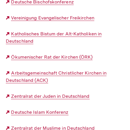
Externer
Deutsche Bischofskonferenz
Link:
Externer
Vereinigung Evangelischer Freikirchen
Link:
Externer
Katholisches Bistum der Alt-Katholiken in
Deutschland
Link:
Externer
Ökumenischer Rat der Kirchen (ÖRK)
Link:
Externer
Arbeitsgemeinschaft Christlicher Kirchen in
Deutschland (ACK)
Link:
Externer
Zentralrat der Juden in Deutschland
Link:
Externer
Deutsche Islam Konferenz
Link:
Externer
Zentralrat der Muslime in Deutschland