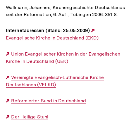
Wallmann, Johannes, Kirchengeschichte Deutschlands
seit der Reformation, 6. Aufl., Tübingen 2006. 351 S.
Internetadressen (Stand: 25.05.2009)
Externer
Evangelische Kirche in Deutschland (EKD)
Link:
Externer
Union Evangelischer Kirchen in der Evangelischen
Kirche in Deutschland (UEK)
Link:
Externer
Vereinigte Evangelisch-Lutherische Kirche
Deutschlands (VELKD)
Link:
Externer
Reformierter Bund in Deutschland
Link:
Externer
Der Heilige Stuhl
Link: