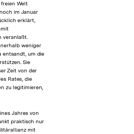
freien Welt
 noch im Januar
klich erklärt,
amit
 veranlaßt.
nnerhalb weniger
a entsandt, um die
stützen. Sie
er Zeit von der
es Rates, die
 zu legitimieren,
ines Jahres von
unkt praktisch nur
itärallianz mit