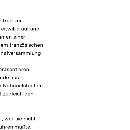
itrag zur
itwillig auf und
hmen einer
dem französischen
tionalversammlung
präsentieren.
ände aus
n Nationalstaat im
t zugleich den
 weil sie nicht
führen mußte,