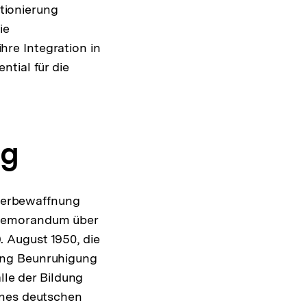
tionierung
ie
re Integration in
tial für die
ng
ederbewaffnung
"Memorandum über
 August 1950, die
ung Beunruhigung
lle der Bildung
ines deutschen