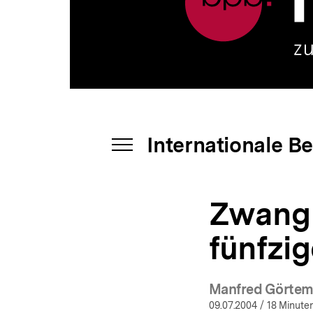
Internationale
a
Beziehungen
t
I
i
|
o
bpb.de
n
Internationale B
INHALTSNAVIGATION
ÖFFNEN
Zwang 
fünfzig
Manfred Görtem
09.07.2004
/ 18 Minuten