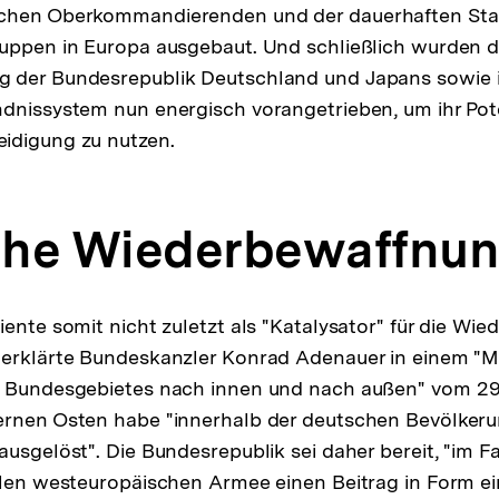
chen Oberkommandierenden und der dauerhaften Sta
uppen in Europa ausgebaut. Und schließlich wurden d
 der Bundesrepublik Deutschland und Japans sowie ih
dnissystem nun energisch vorangetrieben, um ihr Poten
idigung zu nutzen.
che Wiederbewaffnu
iente somit nicht zuletzt als "Katalysator" für die Wi
 erklärte Bundeskanzler Konrad Adenauer in einem 
s Bundesgebietes nach innen und nach außen" vom 29.
ernen Osten habe "innerhalb der deutschen Bevölker
usgelöst". Die Bundesrepublik sei daher bereit, "im Fa
alen westeuropäischen Armee einen Beitrag in Form e