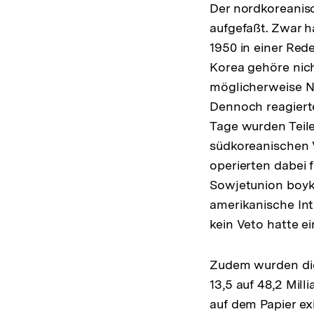
Der nordkoreanisc
aufgefaßt. Zwar 
1950 in einer Red
Korea gehöre nic
möglicherweise No
Dennoch reagiert
Tage wurden Teile
südkoreanischen 
operierten dabei f
Sowjetunion boyko
amerikanische Int
kein Veto hatte e
Zudem wurden die
13,5 auf 48,2 Mill
auf dem Papier exi