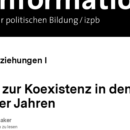
eziehungen I
zur Koexistenz in de
er Jahren
aker
 zu lesen