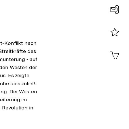
Konta
0
Merklist
t-Konflikt nach
ansehen
0
treitkräfte des
Artik
im
munterung - auf
Shop-
 den Westen der
Warenko
s. Es zeigte
ansehen
he dies zuließ.
ung. Der Westen
eiterung im
 Revolution in