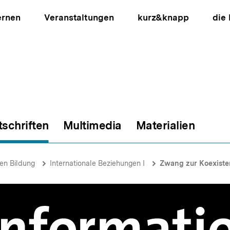
ernen
Veranstaltungen
kurz&knapp
die
tschriften
Multimedia
Materialien
ion
hen Bildung
Internationale Beziehungen I
Zwang zur Koexisten