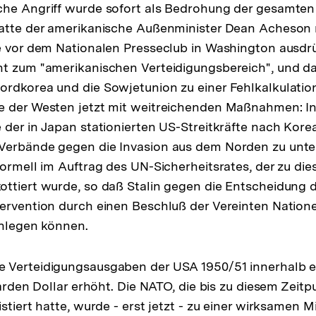
he Angriff wurde sofort als Bedrohung der gesamten 
hatte der amerikanische Außenminister Dean Acheson
e vor dem Nationalen Presseclub in Washington ausdrüc
ht zum "amerikanischen Verteidigungsbereich", und d
rdkorea und die Sowjetunion zu einer Fehlkalkulation
e der Westen jetzt mit weitreichenden Maßnahmen: I
 der in Japan stationierten US-Streitkräfte nach Kore
Verbände gegen die Invasion aus dem Norden zu unter
ormell im Auftrag des UN-Sicherheitsrates, der zu dies
ttiert wurde, so daß Stalin gegen die Entscheidung d
ervention durch einen Beschluß der Vereinten Nationen
inlegen können.
 Verteidigungsausgaben der USA 1950/51 innerhalb e
iarden Dollar erhöht. Die NATO, die bis zu diesem Zeitp
stiert hatte, wurde - erst jetzt - zu einer wirksamen Mil