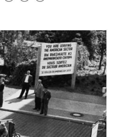
drucken
Optionen
merken
anzeigen