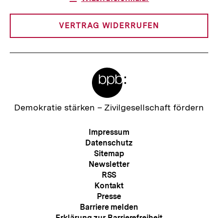
Link:
VERTRAG WIDERRUFEN
Meta-
Links
Zur
Demokratie stärken –
Zivilgesellschaft fördern
Startseite
der
Meta-
Impressum
bpb
Navigation
Datenschutz
Sitemap
Newsletter
RSS
Kontakt
Presse
Barriere melden
Erklärung zur Barrierefreiheit