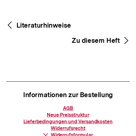
Fussnoten
Inhaltsnavigation
Inhaltsnavigation
Literaturhinweise
Zu diesem Heft
Informationen zur Bestellung
Informationen
AGB
zur
Neue Preisstruktur
Bestellung
Lieferbedingungen und Versandkosten
Widerrufsrecht
Download-
Widerrufsformular