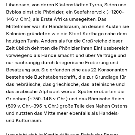
Libanesen, von deren Küstenstädten Tyros, Sidon und
Byblos einst die Phönizier, ein Seefahrervolk (~1200–
146 v. Chr.), als Erste Afrika umsegelten. Das
Mittelmeer war ihr Handelsraum, an dessen Küsten sie
Kolonien gründeten wie die Stadt Karthago nahe dem
heutigen Tunis. Anders als für die Großreiche dieser
Zeit üblich dehnten die Phönizier ihren Einflussbereich
vorwiegend als Handelsmacht und über Verträge und
nur nachrangig durch kriegerische Eroberung und
Besatzung aus. Sie erfanden eine aus 22 Konsonanten
bestehende Buchstabenschrift, die zur Grundlage für
das hebräische, das griechische, das lateinische und
das arabische Alphabet wurde. Später eroberten die
Griechen (~750–146 v. Chr.) und das Römische Reich
(509 v. Chr.–395 n. Chr.) große Teile des Nahen Ostens
und nutzten das Mittelmeer ebenfalls als Handels-
und Kulturraum.
Iran sieht sich in Kontinuität zum Reich der Perser