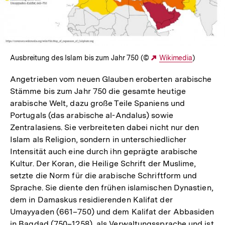
In
Lightbox
öffnen
Ausbreitung des Islam bis zum Jahr 750 (©
Externer
Wikimedia
)
Link:
Angetrieben vom neuen Glauben eroberten arabische
Stämme bis zum Jahr 750 die gesamte heutige
arabische Welt, dazu große Teile Spaniens und
Portugals (das arabische al-Andalus) sowie
Zentralasiens. Sie verbreiteten dabei nicht nur den
Islam als Religion, sondern in unterschiedlicher
Intensität auch eine durch ihn geprägte arabische
Kultur. Der Koran, die Heilige Schrift der Muslime,
setzte die Norm für die arabische Schriftform und
Sprache. Sie diente den frühen islamischen Dynastien,
dem in Damaskus residierenden Kalifat der
Umayyaden (661–750) und dem Kalifat der Abbasiden
in Bagdad (750–1258), als Verwaltungssprache und ist