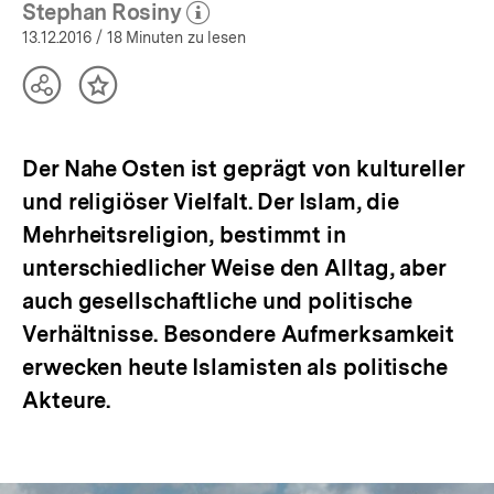
Stephan Rosiny
(Mehr zum Autor)
öffnen
13.12.2016
/ 18 Minuten zu lesen
Teilen
Inhalt
Optionen
merken
anzeigen
Der Nahe Osten ist geprägt von kultureller
und religiöser Vielfalt. Der Islam, die
Mehrheitsreligion, bestimmt in
unterschiedlicher Weise den Alltag, aber
auch gesellschaftliche und politische
Verhältnisse. Besondere Aufmerksamkeit
erwecken heute Islamisten als politische
Akteure.