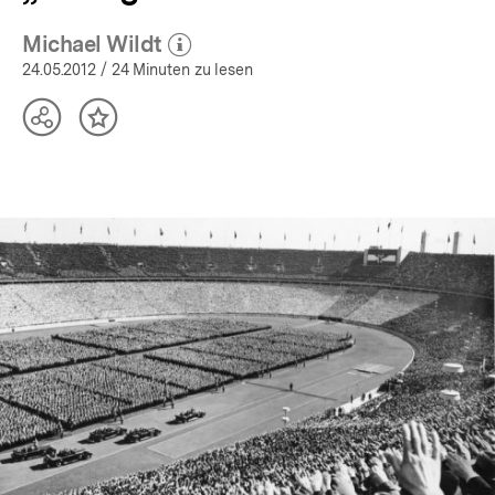
Michael Wildt
(Mehr zum Autor)
öffnen
24.05.2012
/ 24 Minuten zu lesen
Teilen
Inhalt
Optionen
merken
anzeigen
In
Lightbox
öffnen