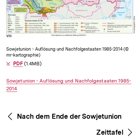
Sowjetunion - Auflösung und Nachfolgestaaten 1985-2014 (©
mr-kartographie)
Als
PDF
herunterladen
(1.4MB)
Interner
Sowjetunion - Auflösung und Nachfolgestaaten 1985-
Link:
2014
Fussnoten
Inhaltsnavigation
Inhaltsnavigation
Nach dem Ende der Sowjetunion
Zeittafel