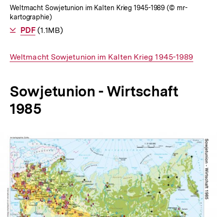
Weltmacht Sowjetunion im Kalten Krieg 1945-1989 (© mr-
kartographie)
Als
PDF
herunterladen
(1.1MB)
Interner
Weltmacht Sowjetunion im Kalten Krieg 1945-1989
Link:
Sowjetunion - Wirtschaft
1985