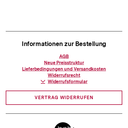
Informationen zur Bestellung
Informationen
AGB
zur
Neue Preisstruktur
Bestellung
Lieferbedingungen und Versandkosten
Widerrufsrecht
Download-
Widerrufsformular
Link:
VERTRAG WIDERRUFEN
Meta-