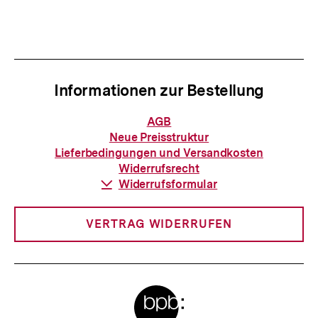
Informationen zur Bestellung
Informationen
AGB
zur
Neue Preisstruktur
Bestellung
Lieferbedingungen und Versandkosten
Widerrufsrecht
Download-
Widerrufsformular
Link:
VERTRAG WIDERRUFEN
Meta-