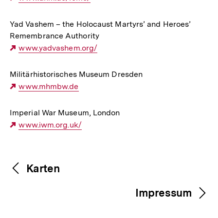
Link:
Yad Vashem – the Holocaust Martyrs’ and Heroes’
Remembrance Authority
Externer
www.yadvashem.org/
Link:
Militärhistorisches Museum Dresden
Externer
www.mhmbw.de
Link:
Imperial War Museum, London
Externer
www.iwm.org.uk/
Link:
Fussnoten
Inhaltsnavigation
Inhaltsnavigation
Karten
Impressum