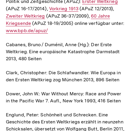
Politik und Zeitgeschichte (APuZ):
Interner
Erster Weltkrieg
(APuZ 16-17/2014),
Interner
Vorkrieg 1913
(APuZ 12/2013),
Link:
Interne
Zweiter Weltkrieg
(APuZ 36-37/2009),
Link:
Interner
60 Jahre
Link:
Kriegsende
(APuZ 18-19/2005) online verfügbar unter:
Link:
Interner
www.bpb.de/apuz/
Link:
Cabanes, Bruno / Duménil, Anne (Hg.): Der Erste
Weltkrieg. Eine europäische Katastrophe Darmstadt
2013, 480 Seiten
Clark, Christopher: Die Schlafwandler. Wie Europa in
den Ersten Weltkrieg zog München 2013, 896 Seiten
Dower, John W.: War Without Mercy: Race and Power
in the Pacific War 7. Aufl., New York 1993, 416 Seiten
Englund, Peter: Schönheit und Schrecken. Eine
Geschichte des Ersten Weltkriegs erzählt in neunzehn
Schicksalen, übersetzt von Wolfgang Butt, Berlin 2011,