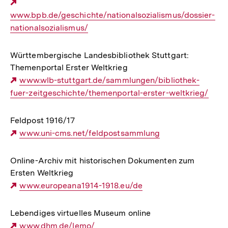
Externer
www.bpb.de/geschichte/nationalsozialismus/dossier-
Link:
nationalsozialismus/
Württembergische Landesbibliothek Stuttgart:
Themenportal Erster Weltkrieg
Externer
www.wlb-stuttgart.de/sammlungen/bibliothek-
fuer-zeitgeschichte/themenportal-erster-weltkrieg/
Link:
Feldpost 1916/17
Externer
www.uni-cms.net/feldpostsammlung
Link:
Online-Archiv mit historischen Dokumenten zum
Ersten Weltkrieg
Externer
www.europeana1914-1918.eu/de
Link:
Lebendiges virtuelles Museum online
Externer
www.dhm.de/lemo/