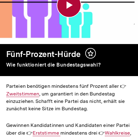
Fünf-Prozent-Hürde
Inhalt
merken
Wie funktioniert die Bundestagswahl?
Parteien benötigen mindestens fünf Prozent aller 👉
Inter
Zweitstimmen
, um garantiert in den Bundestag
Link:
einzuziehen. Schafft eine Partei das nicht, erhält sie
zunächst keine Sitze im Bundestag.
Gewinnen Kandidatinnen und Kandidaten einer Partei
über die 👉
Interner
Erststimme
mindestens drei 👉
Interner
Wahlkreise
,