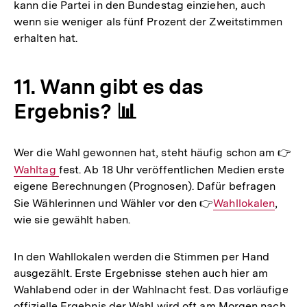
kann die Partei in den Bundestag einziehen, auch
Link:
Link:
wenn sie weniger als fünf Prozent der Zweitstimmen
erhalten hat.
11. Wann gibt es das
Ergebnis? 📊
Wer die Wahl gewonnen hat, steht häufig schon am 👉
Int
Wahltag
fest. Ab 18 Uhr veröffentlichen Medien erste
Lin
eigene Berechnungen (Prognosen). Dafür befragen
Sie Wählerinnen und Wähler vor den 👉
Interner
Wahllokalen
,
wie sie gewählt haben.
Link:
In den Wahllokalen werden die Stimmen per Hand
ausgezählt. Erste Ergebnisse stehen auch hier am
Wahlabend oder in der Wahlnacht fest. Das vorläufige
offizielle Ergebnis der Wahl wird oft am Morgen nach