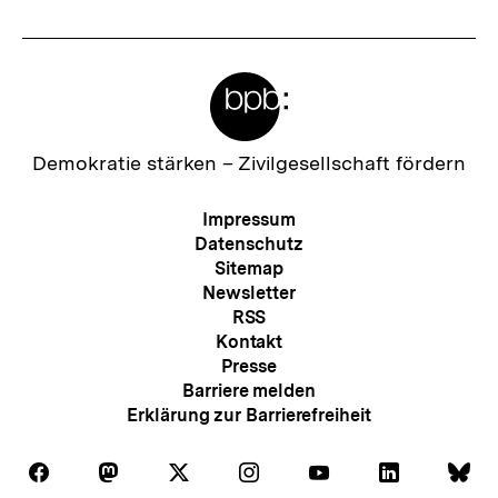
Meta-
Links
Zur
Demokratie stärken –
Zivilgesellschaft fördern
Startseite
der
Meta-
Impressum
bpb
Navigation
Datenschutz
Sitemap
Newsletter
RSS
Kontakt
Presse
Barriere melden
Erklärung zur Barrierefreiheit
Auf
Auf
Auf
Auf
Auf
Auf
Au
Folgen
Folgen
Folgen
Folgen
Folgen
Folgen
Fol
Facebook
Mastodon
X
Instagram
Youtube
LinkedIn
Bl