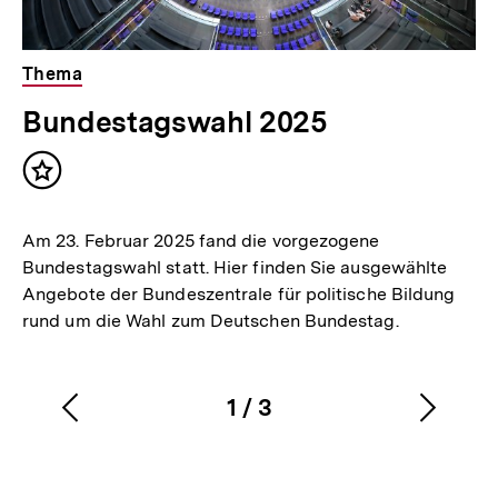
Thema
Bundestagswahl 2025
Inhalt
merken
Am 23. Februar 2025 fand die vorgezogene
Bundestagswahl statt. Hier finden Sie ausgewählte
Angebote der Bundeszentrale für politische Bildung
rund um die Wahl zum Deutschen Bundestag.
1
/
3
Vorherigen
Nächs
Karussellinhalt
von
Inhalt
Inhalt
anzeigen
anzei