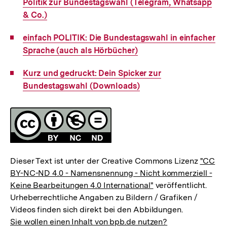
Link:
Politik zur Bundestagswahl (Telegram, Whatsapp
& Co.)
Interner
einfach POLITIK: Die Bundestagswahl in einfacher
Link:
Sprache (auch als Hörbücher)
Interner
Kurz und gedruckt: Dein Spicker zur
Link:
Bundestagswahl (Downloads)
Fussnoten
Lizenz
Dieser Text ist unter der Creative Commons Lizenz
"CC
BY-NC-ND 4.0 - Namensnennung - Nicht kommerziell -
Keine Bearbeitungen 4.0 International"
veröffentlicht.
Urheberrechtliche Angaben zu Bildern / Grafiken /
Videos finden sich direkt bei den Abbildungen.
Sie wollen einen Inhalt von bpb.de nutzen?