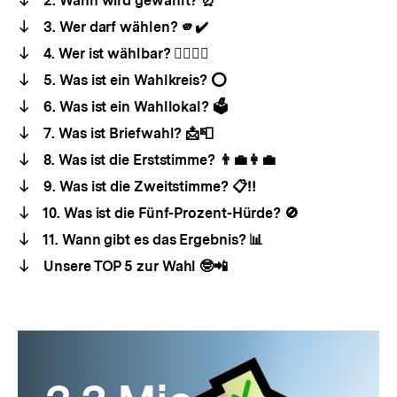
2. Wann wird gewählt? ⏰
3. Wer darf wählen? 🫵✔️
4. Wer ist wählbar? 🙋‍♂️🙋‍♀️
5. Was ist ein Wahlkreis? ⭕
6. Was ist ein Wahllokal? 🗳️
7. Was ist Briefwahl? 📩📮
8. Was ist die Erststimme? 👨‍💼👩‍💼
9. Was ist die Zweitstimme? 📋‼️
10. Was ist die Fünf-Prozent-Hürde? 🚫
11. Wann gibt es das Ergebnis? 📊
Unsere TOP 5 zur Wahl 🤓📲