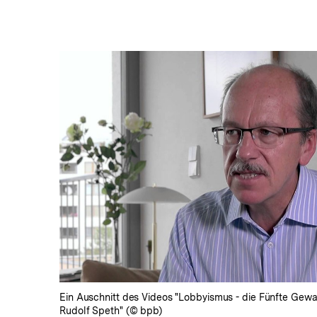
In
Lightbox
öffnen
Ein Auschnitt des Videos "Lobbyismus - die Fünfte Gewal
Rudolf Speth" (© bpb)