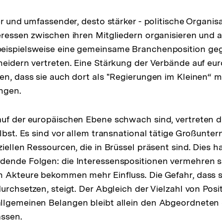
er und umfassender, desto stärker - politische Organis
eressen zwischen ihren Mitgliedern organisieren und a
eispielsweise eine gemeinsame Branchenposition ge
heidern vertreten. Eine Stärkung der Verbände auf eu
en, dass sie auch dort als "Regierungen im Kleinen“ 
ngen.
auf der europäischen Ebene schwach sind, vertreten
elbst. Es sind vor allem transnational tätige Großunt
ziellen Ressourcen, die in Brüssel präsent sind. Dies 
dende Folgen: die Interessenspositionen vermehren s
n Akteure bekommen mehr Einfluss. Die Gefahr, dass s
durchsetzen, steigt. Der Abgleich der Vielzahl von Pos
llgemeinen Belangen bleibt allein den Abgeordneten
assen.