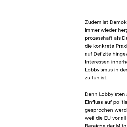
Zudem ist Demokra
immer wieder herg
prozesshaft als D
die konkrete Prax
auf Defizite hing
Interessen innerh
Lobbyismus in der
zu tun ist.
Denn Lobbyisten 
Einfluss auf poli
gesprochen werde
weil die EU vor a
Bereiche der Mitgl