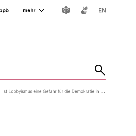
Inhalte
Inhalte
Inhalte
 bpb
mehr
ein oder ausklappen
in
in
in
leichter
Gebärdenspr
Englisch
Sprache
Suche
öffnen
Ist Lobbyismus eine Gefahr für die Demokratie in Europa?
Zu v