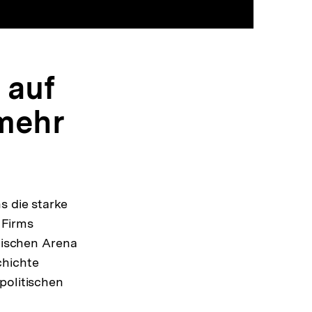
rview
 auf
lf
mehr
th
s die starke
 Firms
itischen Arena
chichte
politischen