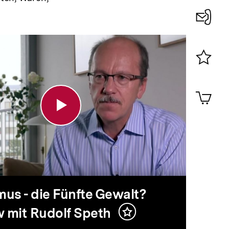
Konta
byismus
0
Merklist
ansehen
0
Artik
im
Shop-
Warenko
ansehen
te
alt?
us - die Fünfte Gewalt?
w mit Rudolf Speth
Inhalt
merken