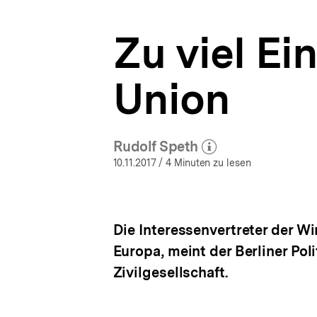
-
a
Im
t
Rausch
Zu viel Ei
i
der
o
Daten
n
|
Union
bpb.de
Rudolf Speth
(Mehr zum Autor)
öffnen
10.11.2017
/ 4 Minuten zu lesen
Die Interessenvertreter der Wi
Europa, meint der Berliner Pol
Zivilgesellschaft.