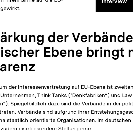
Inte
Interview
gewirkt.
mit
tärkung der Verbände
Rudo
ischer Ebene bringt 
Spe
arenz
kum der Interessenvertretung auf EU-Ebene ist zweiten
r Unternehmen, Think Tanks ("Denkfabriken“) und Law
n“). Spiegelbildlich dazu sind die Verbände in der pol
treten. Verbände sind aufgrund ihrer Entstehungsges
alstaatlich orientierte Organisationen. Im deutschen 
 zudem eine besondere Stellung inne.