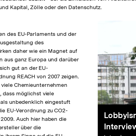
und Kapital, Zölle oder den Datenschutz.
Lob
en des EU-Parlaments und der
usgestaltung des
-
rken daher wie ein Magnet auf
n aus ganz Europa und darüber
die
 sich gut an der EU-
dnung REACH von 2007 zeigen.
 viele Chemieunternehmen
Fünf
 dass möglichst viele
als unbedenklich eingestuft
die EU-Verordnung zu CO2-
Gew
Lobbyism
2009. Auch hier haben die
Intervie
steller über die
n ihrem Sinne auf die EU-