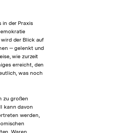
 in der Praxis
Demokratie
wird der Blick auf
onen ‒ gelenkt und
ise, wie zurzeit
iges erreicht, den
eutlich, was noch
n zu großen
ll kann davon
ertreten werden,
onomischen
ften, Waren,