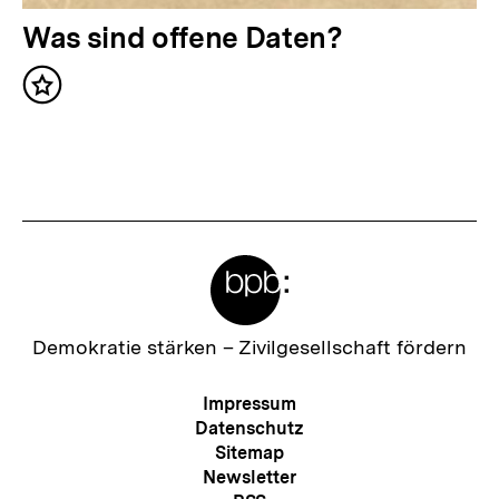
a
N
Was sind offene Daten?
l
ä
t
Inhalt
c
merken
:
h
s
t
e
Meta-
r
Links
I
n
Zur
Demokratie stärken –
Zivilgesellschaft fördern
Startseite
h
der
Meta-
Impressum
a
bpb
Navigation
Datenschutz
l
Sitemap
Newsletter
t