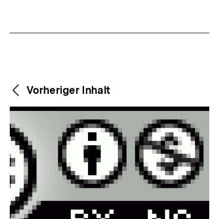
Weitere
Content-
Vorheriger Inhalt
Navigation
Inhalte