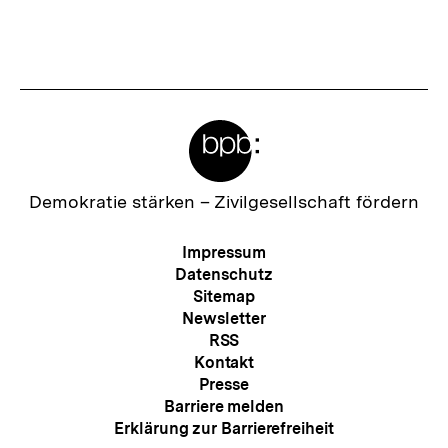
Meta-
Links
Zur
Demokratie stärken –
Zivilgesellschaft fördern
Startseite
der
Meta-
Impressum
bpb
Navigation
Datenschutz
Sitemap
Newsletter
RSS
Kontakt
Presse
Barriere melden
Erklärung zur Barrierefreiheit