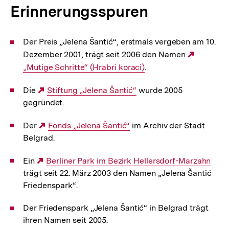
Erinnerungsspuren
Der Preis „Jelena Šantić“, erstmals vergeben am 10.
Dezember 2001, trägt seit 2006 den Namen
Externe
„Mutige Schritte“ (Hrabri koraci)
.
Link:
Die
Externer
Stiftung „Jelena Šantić“
wurde 2005
gegründet.
Link:
Der
Externer
Fonds „Jelena Šantić“
im Archiv der Stadt
Belgrad.
Link:
Ein
Externer
Berliner Park im Bezirk Hellersdorf-Marzahn
trägt seit 22. März 2003 den Namen „Jelena Šantić
Link:
Friedenspark“.
Der Friedenspark „Jelena Šantić“ in Belgrad trägt
ihren Namen seit 2005.