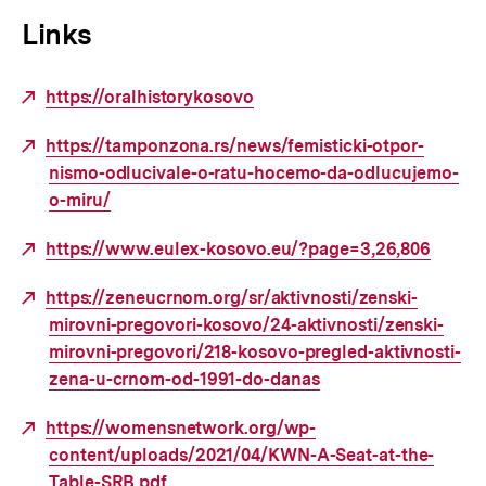
Links
Externer
https://oralhistorykosovo
Link:
Externer
https://tamponzona.rs/news/femisticki-otpor-
Link:
nismo-odlucivale-o-ratu-hocemo-da-odlucujemo-
o-miru/
Externer
https://www.eulex-kosovo.eu/?page=3,26,806
Link:
Externer
https://zeneucrnom.org/sr/aktivnosti/zenski-
Link:
mirovni-pregovori-kosovo/24-aktivnosti/zenski-
mirovni-pregovori/218-kosovo-pregled-aktivnosti-
zena-u-crnom-od-1991-do-danas
Externer
https://womensnetwork.org/wp-
Link:
content/uploads/2021/04/KWN-A-Seat-at-the-
Table-SRB.pdf