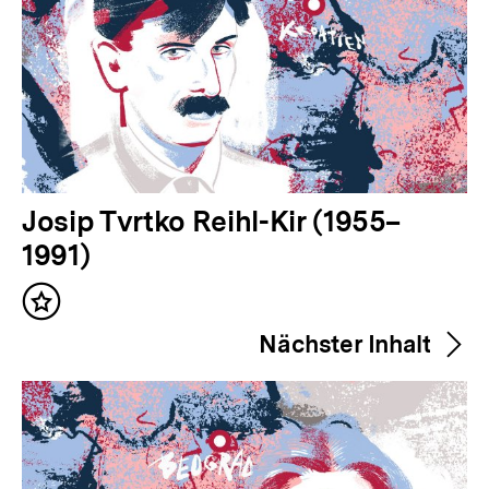
V
Josip Tvrtko Reihl-Kir (1955–
o
1991)
r
Inhalt
h
merken
Nächster Inhalt
e
r
i
g