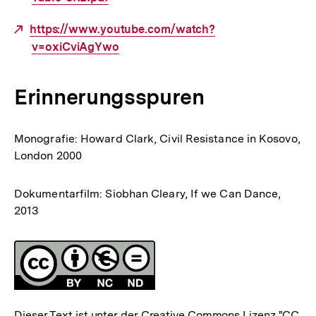
Externer
https://www.youtube.com/watch?
Link:
v=oxiCviAgYwo
Erinnerungsspuren
Monografie: Howard Clark, Civil Resistance in Kosovo,
London 2000
Dokumentarfilm: Siobhan Cleary, If we Can Dance,
2013
Fussnoten
Lizenz
Dieser Text ist unter der Creative Commons Lizenz
"CC