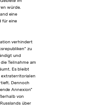
 Gebiete im
ren würde.
land eine
 für eine
ation verhindert
ksrepubliken" zu
ändigt und
r die Teilnahme am
umt. Es bleibt
extraterritorialen
rtieft. Dennoch
chende Annexion"
ßerhalb von
 Russlands über