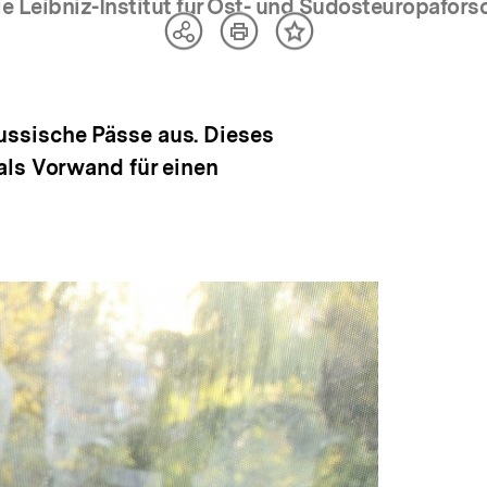
fnen
e Leibniz-Institut für Ost- und Südosteuropafor
Artikel
Teilen
Inhalt
drucken
Optionen
merken
anzeigen
ussische Pässe aus. Dieses
als Vorwand für einen