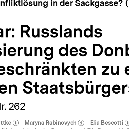
onfliktlösung in der Sackgasse? 
r: Russlands
sierung des Don
eschränkten zu 
gen Staatsbürger
r. 262
ttke
Maryna Rabinovych
Elia Bescotti
(Mehr zum Autor)
(Mehr zum Autor)
(Mehr 