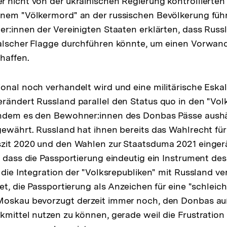
 nicht von der ukrainischen Regierung kontrollierten
inem "Völkermord" an der russischen Bevölkerung füh
er:innen der Vereinigten Staaten erklärten, dass Russ
alscher Flagge durchführen könnte, um einen Vorwand
haffen.
onal noch verhandelt wird und eine militärische Eskal
rändert Russland parallel den Status quo in den "Vol
indem es den Bewohner:innen des Donbas Pässe aush
gewährt. Russland hat ihnen bereits das Wahlrecht fü
zit 2020 und den Wahlen zur Staatsduma 2021 eingerä
 dass die Passportierung eindeutig ein Instrument des 
 die Integration der "Volksrepubliken" mit Russland ve
tet, die Passportierung als Anzeichen für eine "schlei
Moskau bevorzugt derzeit immer noch, den Donbas au
kmittel nutzen zu können, gerade weil die Frustration