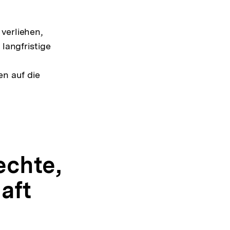
verliehen,
 langfristige
n auf die
echte,
aft