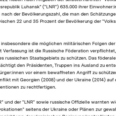
srepublik Luhansk" ("LNR") 635.000 ihrer Einwohner:i
e nach der Bevölkerungszahl, die man den Schätzunge
ischen 22 und 35 Prozent der Bevölkerung der "Volks
insbesondere die möglichen militärischen Folgen der
t Verfassung ist die Russische Föderation verpflichtet,
s russischen Staatsgebiets zu schützen. Das föderale
ächtigt den Präsidenten, Truppen ins Ausland zu ent
ürger:innen vor einem bewaffneten Angriff zu schütze
onflikt mit Georgien (2008) und der Ukraine (2014) auf
ventionen zu rechtfertigen.
R" und der "LNR" sowie russische Offizielle warnten wi
vokationen" seitens der Ukraine oder Plänen zur gew