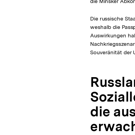
die Minsker Abko
Die russische Sta
weshalb die Passpo
Auswirkungen habe
Nachkriegsszenar
Souveränität der U
Russla
Sozial
die au
erwac