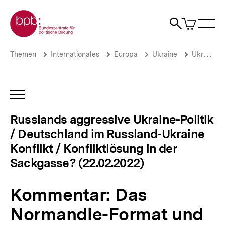
Direkt
Zur Startseite der bpb
zum
0
Artikel
Sho
Seiteninhalt
im
Naviga
Suche
springen
War
öffne
öffnen
öff
Pfadnavigation
Kommentar:
Brotkrümelnavigation
Themen
Internationales
Europa
Ukraine
Ukraine-Analysen: Archiv 2022
Das
Normandie-
Format
und
INHALTSNAVIGATION
die
ÖFFNEN
Minsker
Russlands aggressive Ukraine-Politik
Abkommen:
/ Deutschland im Russland-Ukraine
Können
sie
Konflikt / Konfliktlösung in der
zu
Sackgasse? (22.02.2022)
einer
Deeskalation
im
Kommentar: Das
Konflikt
mit
Normandie-Format und
Russland
beitragen?