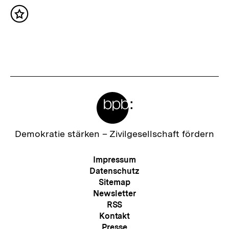
h
Inhalt
s
merken
t
e
r
I
Meta-
n
Links
h
a
Zur
Demokratie stärken –
Zivilgesellschaft fördern
Startseite
l
der
Meta-
Impressum
t
bpb
Navigation
Datenschutz
:
Sitemap
Newsletter
RSS
Kontakt
Presse