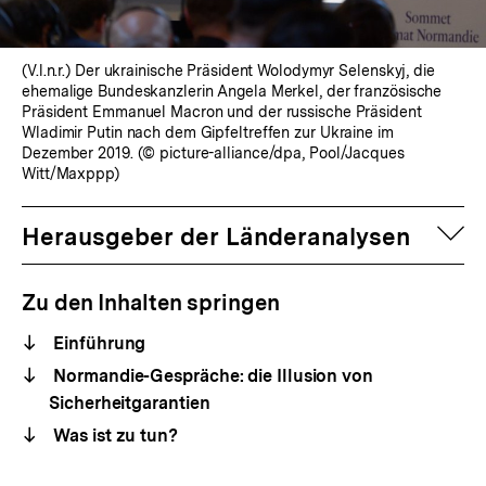
(V.l.n.r.) Der ukrainische Präsident Wolodymyr Selenskyj, die
ehemalige Bundeskanzlerin Angela Merkel, der französische
Präsident Emmanuel Macron und der russische Präsident
Wladimir Putin nach dem Gipfeltreffen zur Ukraine im
Dezember 2019. (© picture-alliance/dpa, Pool/Jacques
Witt/Maxppp)
auf
Herausgeber der Länderanalysen
Zu den Inhalten springen
Einführung
Normandie-Gespräche: die Illusion von
Sicherheitgarantien
Was ist zu tun?