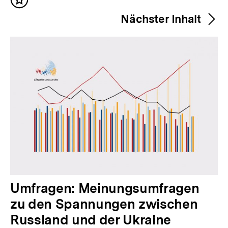
Inhalt
r
merken
Nächster Inhalt
i
g
e
r
I
n
h
a
l
t
:
N
Umfragen: Meinungsumfragen
ä
zu den Spannungen zwischen
c
Russland und der Ukraine