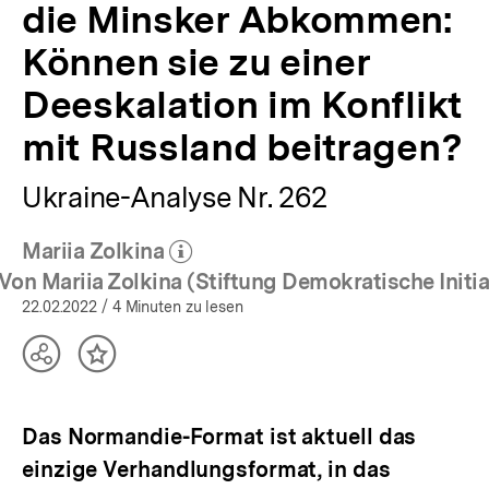
die Minsker Abkommen:
|
Russlands
Können sie zu einer
aggressive
Ukraine-
Deeskalation im Konflikt
Politik
/
mit Russland beitragen?
Deutschland
im
Russland-
Ukraine-Analyse Nr. 262
Ukraine
Konflikt
Mariia Zolkina
/
(Mehr zum Autor)
öffnen
Konfliktlösung
Von Mariia Zolkina (Stiftung Demokratische Initia
in
22.02.2022
/ 4 Minuten zu lesen
der
Sackgasse?
Teilen
Inhalt
|
Optionen
merken
bpb.de
anzeigen
Das Normandie-Format ist aktuell das
einzige Verhandlungsformat, in das