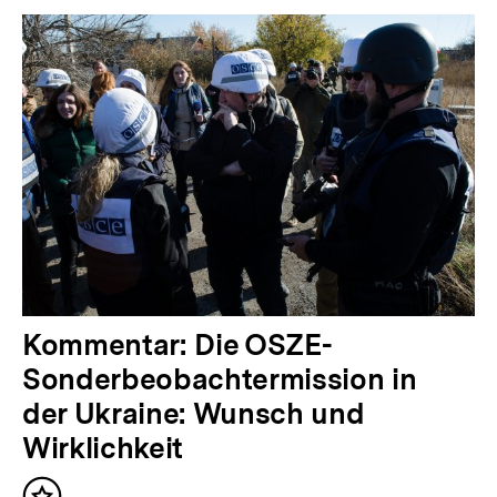
Inhalte
V
Kommentar: Die OSZE-
o
Sonderbeobachtermission in
r
der Ukraine: Wunsch und
h
Wirklichkeit
e