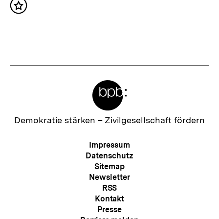
t
Inhalt
c
merken
:
h
s
t
e
Meta-
r
Links
I
n
Zur
Demokratie stärken –
Zivilgesellschaft fördern
Startseite
h
der
Meta-
Impressum
a
bpb
Navigation
Datenschutz
l
Sitemap
Newsletter
t
RSS
:
Kontakt
Presse