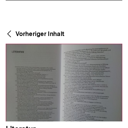
Weitere
Content-
Vorheriger Inhalt
Navigation
Inhalte