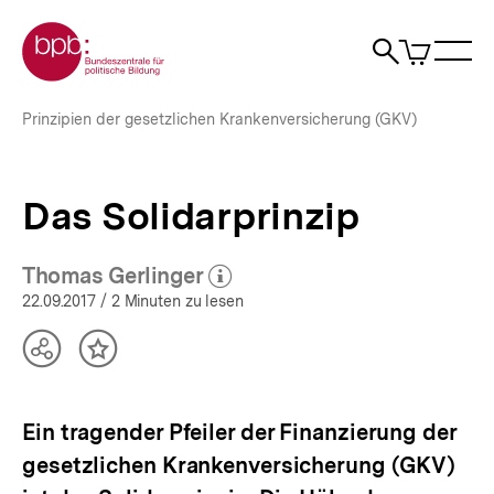
Direkt
Zur Startseite der bpb
zum
0
Artikel
Sho
Seiteninhalt
im
Naviga
Suche
springen
War
öffne
öffnen
öff
Pfadnavigation
Das
Brotkrümelnavigation
Prinzipien der gesetzlichen Krankenversicherung (GKV)
Solidarprinzip
|
bpb.de
Das Solidarprinzip
Thomas Gerlinger
(Mehr zum Autor)
öffnen
22.09.2017
/ 2 Minuten zu lesen
Teilen
Inhalt
Optionen
merken
anzeigen
Ein tragender Pfeiler der Finanzierung der
gesetzlichen Krankenversicherung (GKV)