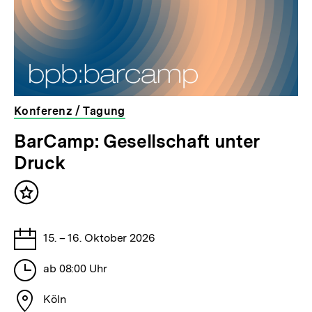
Konferenz / Tagung
veranstaltet
bpb
BarCamp: Gesellschaft unter
von
Druck
Inhalt
merken
Datum
15. – 16. Oktober 2026
der
Uhrzeit
Veranstaltung
ab 08:00 Uhr
der
Ort
Veranstaltung
Köln