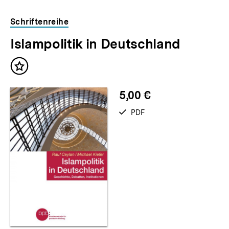
Schriftenreihe
Islampolitik in Deutschland
Inhalt
merken
5,00 €
verfügbar
PDF
als