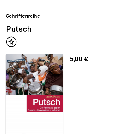
der
Veranstaltung
Schriftenreihe
Putsch
Inhalt
merken
5,00 €