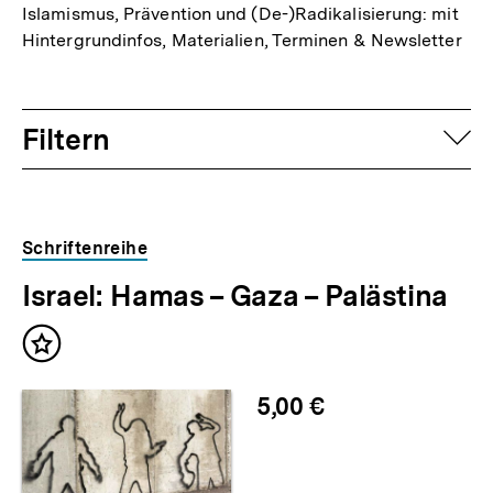
Islamismus, Prävention und (De-)Radikalisierung: mit
Hintergrundinfos, Materialien, Terminen & Newsletter
Filtern
auf
Schriftenreihe
Israel: Hamas – Gaza – Palästina
Inhalt
merken
5,00 €