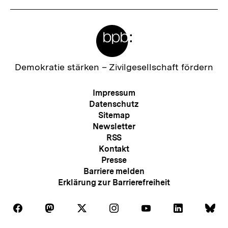
Meta-
Links
Zur
Demokratie stärken –
Zivilgesellschaft fördern
Startseite
der
Meta-
Impressum
bpb
Navigation
Datenschutz
Sitemap
Newsletter
RSS
Kontakt
Presse
Barriere melden
Erklärung zur Barrierefreiheit
Auf
Auf
Auf
Auf
Auf
Auf
Au
Folgen
Folgen
Folgen
Folgen
Folgen
Folgen
Fol
Facebook
Mastodon
X
Instagram
Youtube
LinkedIn
Bl
Sie
Sie
Sie
Sie
Sie
Sie
Sie