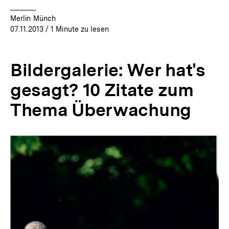
Merlin Münch
07.11.2013
/ 1 Minute zu lesen
Bildergalerie: Wer hat's
gesagt? 10 Zitate zum
Thema Überwachung
Inhaltskarussell
überspringen
Zum
Seite