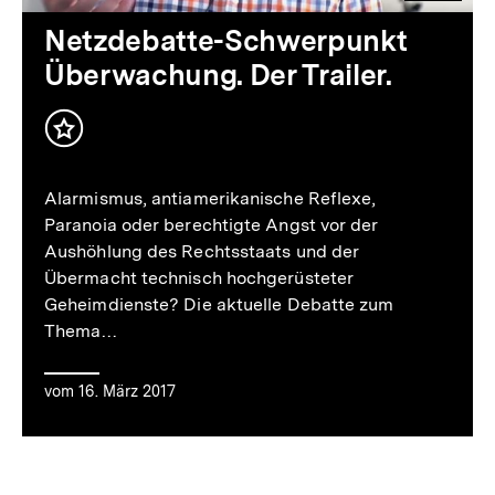
Video
Dauer
Netzdebatte-Schwerpunkt
2
Überwachung. Der Trailer.
Min.
Inhalt
merken
Alarmismus, antiamerikanische Reflexe,
Paranoia oder berechtigte Angst vor der
Aushöhlung des Rechtsstaats und der
Übermacht technisch hochgerüsteter
Geheimdienste? Die aktuelle Debatte zum
Thema…
vom 16. März 2017