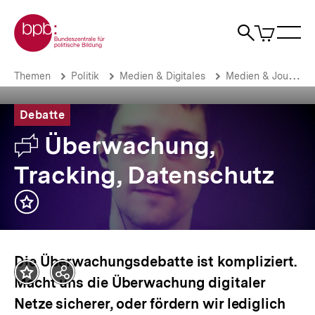
Direkt
Zur Startseite der bpb
zum
0
Artikel
Sho
Seiteninhalt
im
Naviga
Suche
springen
War
öffne
öffnen
öff
Pfadnavigation
Überwachung,
Brotkrümelnavigation
Themen
Politik
Medien & Digitales
Medien & Journalismus
Tracking,
Datenschutz
|
Debatte
bpb.de
Debatte
Überwachung,
Tracking, Datenschutz
Inhalt
merken
Aktualisierungsdatum:
15.07.2013
Die Überwachungsdebatte ist kompliziert.
Teilen
Macht uns die Überwachung digitaler
Optionen
Netze sicherer, oder fördern wir lediglich
anzeigen