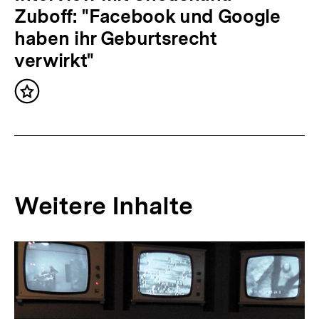
:
ä
Zuboff: "Facebook und Google
c
haben ihr Geburtsrecht
h
verwirkt"
s
Inhalt
t
merken
e
r
I
n
Weitere Inhalte
h
a
Inhaltskarousell
Inhaltskarussell
l
für
überspringen
weitere
t
Inhalte
: