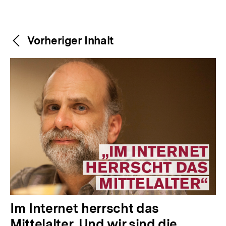
Weitere
Content-
Vorheriger Inhalt
Navigation
Inhalte
V
Im Internet herrscht das
o
Mittelalter. Und wir sind die