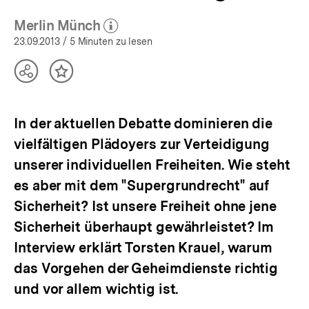
Datenschutz
|
Merlin Münch
(Mehr zum Autor)
bpb.de
öffnen
23.09.2013
/ 5 Minuten zu lesen
Teilen
Inhalt
Optionen
merken
anzeigen
In der aktuellen Debatte dominieren die
vielfältigen Plädoyers zur Verteidigung
unserer individuellen Freiheiten. Wie steht
es aber mit dem "Supergrundrecht" auf
Sicherheit? Ist unsere Freiheit ohne jene
Sicherheit überhaupt gewährleistet? Im
Interview erklärt Torsten Krauel, warum
das Vorgehen der Geheimdienste richtig
und vor allem wichtig ist.