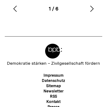
1
/
6
Vorherigen
Nächs
Karussellinhalt
von
Inhalt
Inhalt
anzeigen
anzei
Meta-
Links
Zur
Demokratie stärken –
Zivilgesellschaft fördern
Startseite
der
Meta-
Impressum
bpb
Navigation
Datenschutz
Sitemap
Newsletter
RSS
Kontakt
Presse