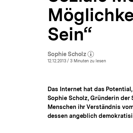
Politische
a
Teilhabe
Möglichke
t
im
i
Netz
o
|
Sein“
n
bpb.de
Sophie Scholz
(Mehr zum Autor)
öffnen
12.12.2013
/ 3 Minuten zu lesen
Das Internet hat das Potential
Sophie Scholz, Gründerin der 
Menschen ihr Verständnis vom 
dessen angeblich demokratisier