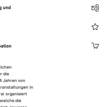
ng und
Konta
0
Merklist
ansehen
0
Artik
pation
im
Shop-
Warenko
ansehen
tlichen
r die
 4 Jahren von
eranstaltungen in
al organisiert
 welche die