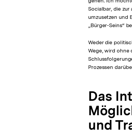
gehen. Ich möchte
Socialbar, die zu
umzusetzen und E
„Bürger-Seins“ be
Weder die politisc
Wege, wird ohne d
Schlussfolgerunge
Prozessen darüber
Das In
Möglic
und Tr