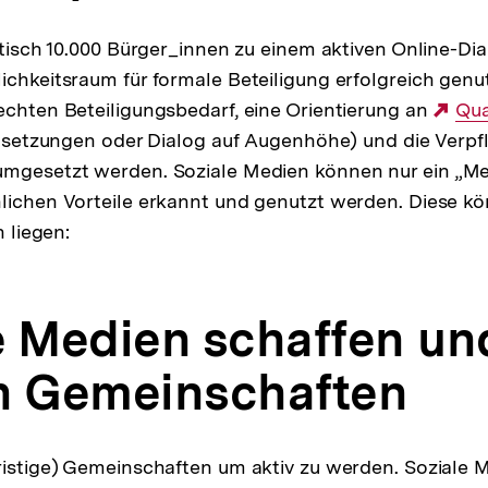
istisch 10.000 Bürger_innen zu einem aktiven Online-Dia
ichkeitsraum für formale Beteiligung erfolgreich gen
echten Beteiligungsbedarf, eine Orientierung an
Ext
Qua
ielsetzungen oder Dialog auf Augenhöhe) und die Verpf
Lin
umgesetzt werden. Soziale Medien können nur ein „Me
lichen Vorteile erkannt und genutzt werden. Diese k
n liegen:
e Medien schaffen un
n Gemeinschaften
ristige) Gemeinschaften um aktiv zu werden. Soziale 