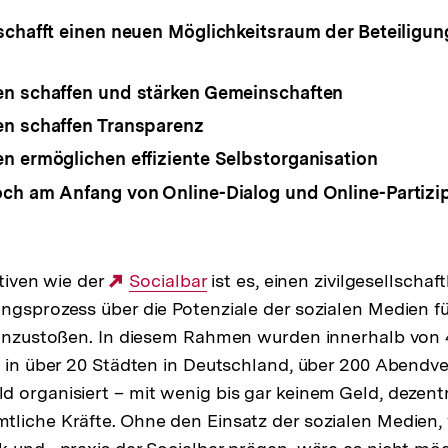
schafft einen neuen Möglichkeitsraum der Beteiligu
en schaffen und stärken Gemeinschaften
n schaffen Transparenz
n ermöglichen effiziente Selbstorganisation
ch am Anfang von Online-Dialog und Online-Partizi
ativen wie der
Externer
Socialbar
ist es, einen zivilgesellschaf
ngsprozess über die Potenziale der sozialen Medien fü
Link:
t anzustoßen. In diesem Rahmen wurden innerhalb von
s in über 20 Städten in Deutschland, über 200 Abendv
 organisiert – mit wenig bis gar keinem Geld, dezentr
liche Kräfte. Ohne den Einsatz der sozialen Medien,