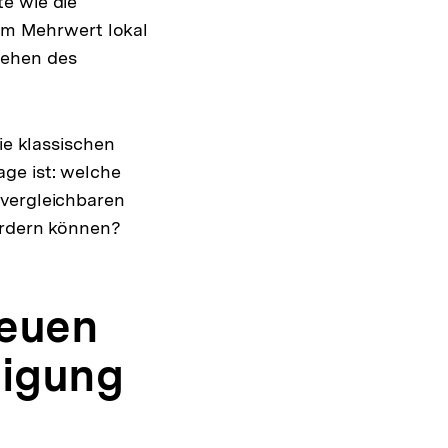
e wie die
hem Mehrwert lokal
tehen des
ie klassischen
ge ist: welche
 vergleichbaren
ördern können?
neuen
ligung