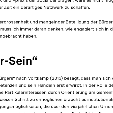
k und –praxis der Socialbar prägen, wäre es nicht mö
er Zeit ein derartiges Netzwerk zu schaffen.
verdrossenheit und mangelnder Beteiligung der Bürge
muss ich immer daran denken, wie engagiert sich in 
ingebracht haben.
r-Sein“
Bürgers“ nach Vortkamp (2013) besagt, dass man sich 
tenzen und sein Handeln erst erwirbt. In der Rolle d
he Partikularinteressen durch Orientierung am Gemei
esen Schritt zu ermöglichen braucht es institutional
ligungsmöglichkeiten, die über den vierjährlichen Urn