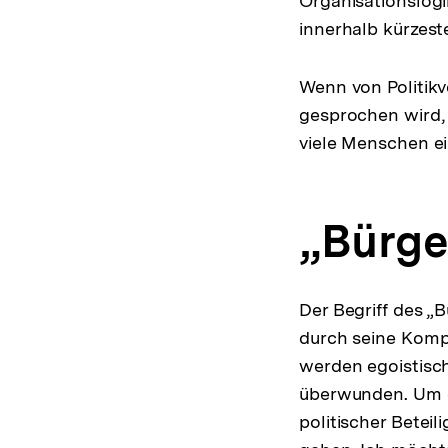
Organisationslogi
innerhalb kürzest
Wenn von Politik
gesprochen wird, 
viele Menschen e
„Bürge
Der Begriff des „
durch seine Kompe
werden egoistisc
überwunden. Um di
politischer Betei