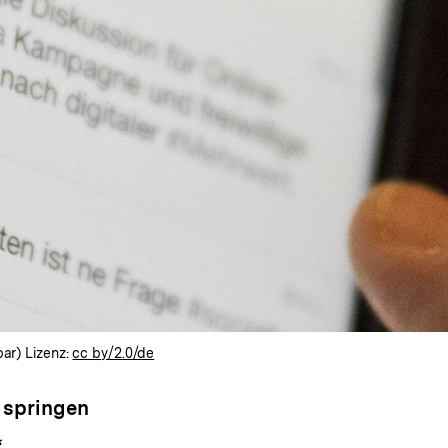
bar) Lizenz:
cc by/2.0/de
 springen
“