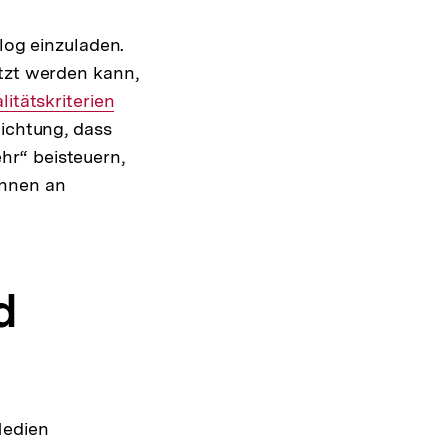
log einzuladen.
utzt werden kann,
erner
litätskriterien
lichtung, dass
k:
hr“ beisteuern,
önnen an
d
Medien