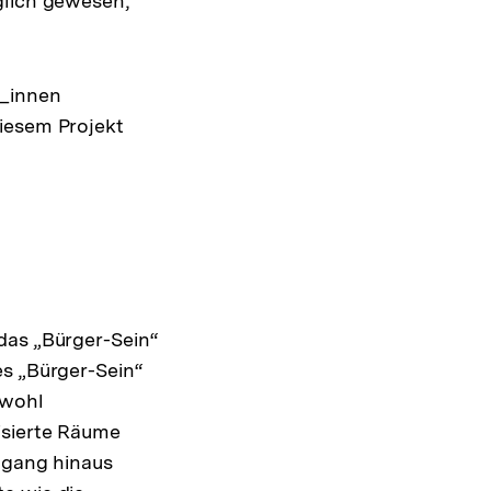
glich gewesen,
r_innen
diesem Projekt
das „Bürger-Sein“
es „Bürger-Sein“
nwohl
isierte Räume
engang hinaus