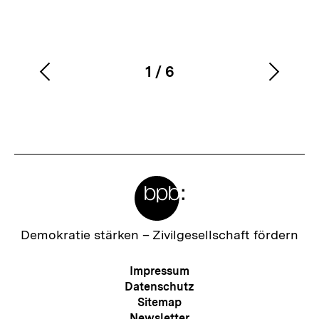
1
/
6
Vorherigen
Nächs
Karussellinhalt
von
Inhalt
Inhalt
anzeigen
anzei
Meta-
Links
Zur
Demokratie stärken –
Zivilgesellschaft fördern
Startseite
der
Meta-
Impressum
bpb
Navigation
Datenschutz
Sitemap
Newsletter