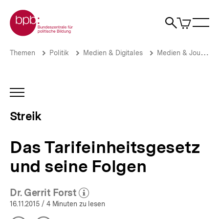
Direkt
Zur Startseite der bpb
zum
0
Artikel
Sho
Seiteninhalt
im
Naviga
Suche
springen
War
öffne
öffnen
öff
Pfadnavigation
Das
Brotkrümelnavigation
Themen
Politik
Medien & Digitales
Medien & Journalismus
Tarifeinheitsgesetz
und
seine
Folgen
INHALTSNAVIGATION
|
ÖFFNEN
Streik
Streik
|
bpb.de
Das Tarifeinheitsgesetz
und seine Folgen
Dr. Gerrit Forst
(Mehr zum Autor)
öffnen
16.11.2015
/ 4 Minuten zu lesen