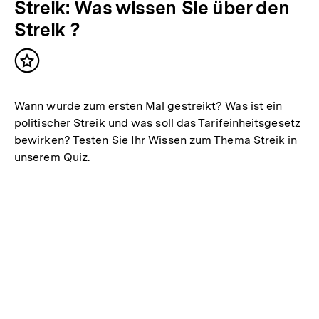
:
Streik: Was wissen Sie über den
weitere
a
Inhalte
Streik ?
l
t
Inhalt
:
merken
Wann wurde zum ersten Mal gestreikt? Was ist ein
politischer Streik und was soll das Tarifeinheitsgesetz
bewirken? Testen Sie Ihr Wissen zum Thema Streik in
unserem Quiz.