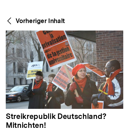
Weitere
Content-
Vorheriger Inhalt
Navigation
Inhalte
V
Streikrepublik Deutschland?
o
Mitnichten!