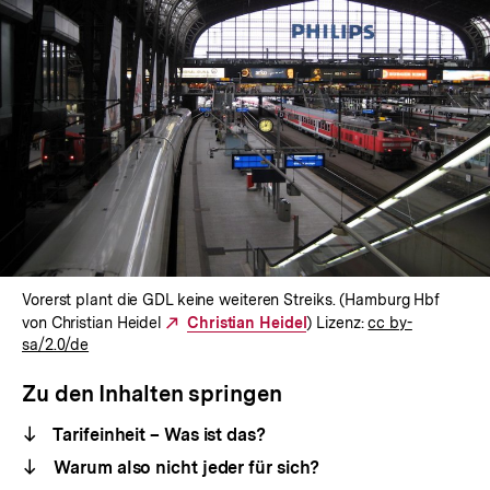
Vorerst plant die GDL keine weiteren Streiks. (Hamburg Hbf
von Christian Heidel
Externer
Christian Heidel
) Lizenz:
cc by-
sa/2.0/de
Link:
Zu den Inhalten springen
Tarifeinheit – Was ist das?
Warum also nicht jeder für sich?