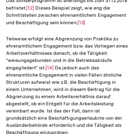
Das Sonderprogramm ist allerdings bis zum 31.12.2018
befristet.
Zur
[12]
Dieses Beispiel zeigt, wie eng die
Schnittstellen zwischen ehrenamtlichem Engagement
Auflösung
und Beschäftigung sein können.
Zur
[13]
der
Auflösung
Fußnote
der
Teilweise erfolgt eine Abgrenzung von Praktika zu
Fußnote
ehrenamtlichem Engagement bzw. das Vorliegen eines
Arbeitsverhältnisses danach, ob die Tätigkeit
"weisungsgebunden und in die Betriebsabläufe
eingegliedert" ist.
Zur
[14]
Da jedoch auch das
ehrenamtliche Engagement in vielen Fällen ähnliche
Auflösung
Strukturen aufweist wie z.B. die Beschäftigung in
der
einem Unternehmen, wird in diesem Beitrag für die
Fußnote
Abgrenzung zu einem Arbeitsverhältnis darauf
abgestellt, ob ein Entgelt für die Arbeitsleistung
vereinbart wurde. Ist das der Fall, dann ist
grundsätzlich eine Beschäftigungserlaubnis von der
Ausländerbehörde erforderlich und die Tätigkeit als
Beschäftigung einzuordnen.