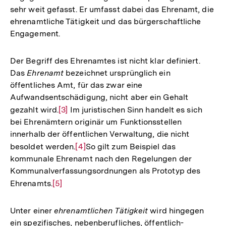
sehr weit gefasst. Er umfasst dabei das Ehrenamt, die
ehrenamtliche Tätigkeit und das bürgerschaftliche
Engagement.
Der Begriff des Ehrenamtes ist nicht klar definiert.
Das
Ehrenamt
bezeichnet ursprünglich ein
öffentliches Amt, für das zwar eine
Aufwandsentschädigung, nicht aber ein Gehalt
gezahlt wird.
Zur
[3]
Im juristischen Sinn handelt es sich
bei Ehrenämtern originär um Funktionsstellen
Auflösung
innerhalb der öffentlichen Verwaltung, die nicht
der
besoldet werden.
Zur
[4]
So gilt zum Beispiel das
Fußnote
kommunale Ehrenamt nach den Regelungen der
Auflösung
Kommunalverfassungsordnungen als Prototyp des
der
Ehrenamts.
Zur
[5]
Fußnote
Auflösung
der
Unter einer
ehrenamtlichen Tätigkeit
wird hingegen
Fußnote
ein spezifisches, nebenberufliches, öffentlich-