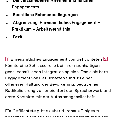
Die verschiedenen Arten ehrenamtlichen
Engagements
Rechtliche Rahmenbedingungen
Abgrenzung: Ehrenamtliches Engagement –
Praktikum – Arbeitsverhältnis
Fazit
Zur
[1]
Ehrenamtliches Engagement von Geflüchteten
Zur
[2]
könnte eine Schlüsselrolle bei ihrer nachhaltigen
Auflösung
Auflös
gesellschaftlichen Integration spielen. Das sichtbare
der
der
Engagement von Geflüchteten führt zu einer
Fußnote
Fußnot
offeneren Haltung der Bevölkerung, beugt einer
Radikalisierung vor, erleichtert den Spracherwerb und
erste Kontakte mit der Aufnahmegesellschaft.
Für Geflüchtete gibt es aber durchaus Einiges zu