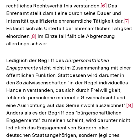
rechtliches Rechtsverhältnis verstanden.
Zur
[6]
Das
Ehrenamt stellt damit eine durch seine Dauer und
Auflösung
Intensität qualifizierte ehrenamtliche Tätigkeit dar.
Zur
[7]
der
Es lässt sich als Unterfall der ehrenamtlichen Tätigkeit
Auflö
Fußnote
einordnen.
Zur
[8]
Im Einzelfall fällt die Abgrenzung
der
allerdings schwer.
Auflösung
Fußno
der
Fußnote
Lediglich der Begriff des
bürgerschaftlichen
Engagements
steht nicht im Zusammenhang mit einer
öffentlichen Funktion. Stattdessen wird darunter in
den Sozialwissenschaften "in der Regel individuelles
Handeln verstanden, das sich durch Freiwilligkeit,
fehlende persönliche materielle Gewinnabsicht und
eine Ausrichtung auf das Gemeinwohl auszeichnet".
Zur
[9]
Anders als es der Begriff des "bürgerschaftlichen
Aufl
Engagements" zu meinen scheint, wird darunter nicht
der
lediglich das Engagement von Bürgern, also
Fußn
deutschen Staatsangehörigen, sondern jegliches