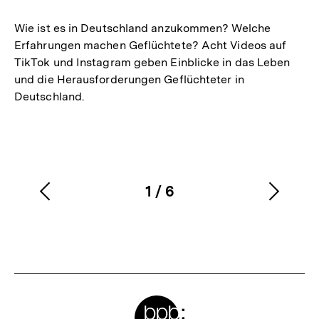
merken
Wie ist es in Deutschland anzukommen? Welche
Erfahrungen machen Geflüchtete? Acht Videos auf
TikTok und Instagram geben Einblicke in das Leben
und die Herausforderungen Geflüchteter in
Deutschland.
1
/
6
Vorherigen
Nächs
Karussellinhalt
von
Inhalt
Inhalt
anzeigen
anzei
Meta-