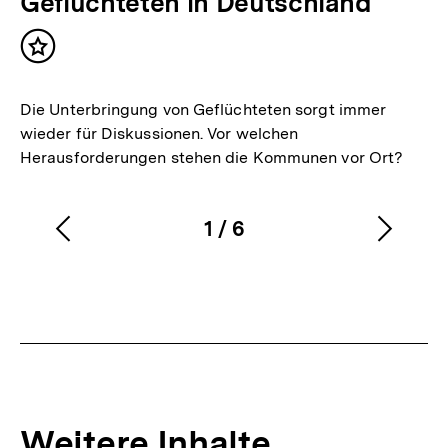
Geflüchteten in Deutschland
Inhalt
merken
Die Unterbringung von Geflüchteten sorgt immer
wieder für Diskussionen. Vor welchen
Herausforderungen stehen die Kommunen vor Ort?
1
/
6
Vorherigen
Nächs
Karussellinhalt
von
Inhalt
Inhalt
anzeigen
anzei
Weitere Inhalte