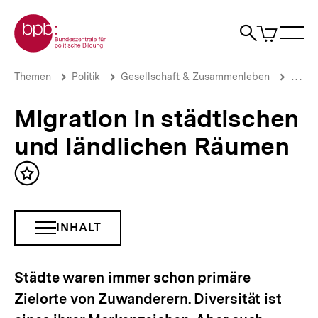
Direkt
Zur Startseite der bpb
zum
0
Artikel
Sho
Seiteninhalt
im
Naviga
Suche
springen
War
öffne
öffnen
öff
Pfadnavigation
Migration
Brotkrümelnavigation
Themen
Politik
Gesellschaft & Zusammenleben
Migrat
in
städtischen
Migration in städtischen
und
ländlichen
und ländlichen Räumen
Räumen
|
bpb.de
Inhalt
merken
INHALT
INHALTSNAVIGATION
ÖFFNEN
Städte waren immer schon primäre
Zielorte von Zuwanderern. Diversität ist