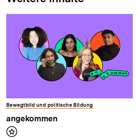
Inhaltskarousell
Inhaltskarussell
für
überspringen
weitere
Inhalte
Bewegtbild und politische Bildung
angekommen
Inhalt