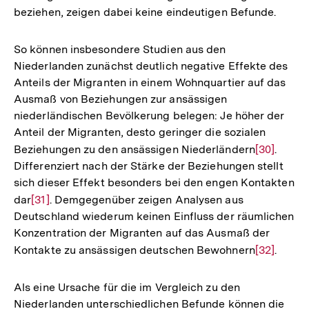
beziehen, zeigen dabei keine eindeutigen Befunde.
So können insbesondere Studien aus den
Niederlanden zunächst deutlich negative Effekte des
Anteils der Migranten in einem Wohnquartier auf das
Ausmaß von Beziehungen zur ansässigen
niederländischen Bevölkerung belegen: Je höher der
Anteil der Migranten, desto geringer die sozialen
Beziehungen zu den ansässigen Niederländern
Zur
[30]
.
Differenziert nach der Stärke der Beziehungen stellt
Auflösung
sich dieser Effekt besonders bei den engen Kontakten
der
dar
Zur
[31]
. Demgegenüber zeigen Analysen aus
Fußnote
Deutschland wiederum keinen Einfluss der räumlichen
Auflösung
Konzentration der Migranten auf das Ausmaß der
der
Kontakte zu ansässigen deutschen Bewohnern
Zur
[32]
.
Fußnote
Auflösung
der
Als eine Ursache für die im Vergleich zu den
Fußnote
Niederlanden unterschiedlichen Befunde können die