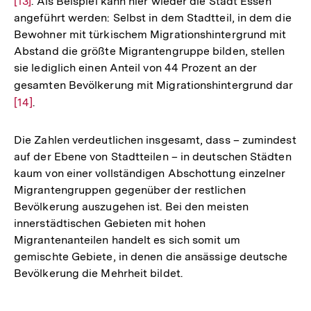
[13]
. Als Beispiel kann hier wieder die Stadt Essen
Auf
angeführt werden: Selbst in dem Stadtteil, in dem die
der
Bewohner mit türkischem Migrationshintergrund mit
Fuß
Abstand die größte Migrantengruppe bilden, stellen
sie lediglich einen Anteil von 44 Prozent an der
gesamten Bevölkerung mit Migrationshintergrund dar
Zur
[14]
.
Au
der
Fu
Die Zahlen verdeutlichen insgesamt, dass – zumindest
auf der Ebene von Stadtteilen – in deutschen Städten
kaum von einer vollständigen Abschottung einzelner
Migrantengruppen gegenüber der restlichen
Bevölkerung auszugehen ist. Bei den meisten
innerstädtischen Gebieten mit hohen
Migrantenanteilen handelt es sich somit um
gemischte Gebiete, in denen die ansässige deutsche
Bevölkerung die Mehrheit bildet.