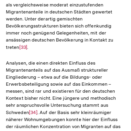
als vergleichsweise moderat einzustufenden
Migrantenanteile in deutschen Städten gewertet
werden. Unter derartig gemischten
Bevölkerungsstrukturen bieten sich offenkundig
immer noch genügend Gelegenheiten, mit der
ansässigen deutschen Bevölkerung in Kontakt zu
treten
Zur
[33]
.
Auflösung
der
Analysen, die einen direkten Einfluss des
Fußnote
Migrantenanteils auf das Ausmaß struktureller
Eingliederung – etwa auf die Bildungs- oder
Erwerbsbeteiligung sowie auf das Einkommen –
messen, sind rar und existieren für den deutschen
Kontext bisher nicht. Eine jüngere und methodisch
sehr anspruchsvolle Untersuchung stammt aus
Schweden
Zur
[34]
. Auf der Basis sehr kleinräumiger
näherer Wohnumgebungen konnte hier der Einfluss
Auflösung
der räumlichen Konzentration von Migranten auf das
der