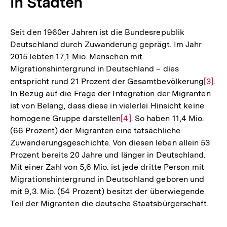
in Städten
Seit den 1960er Jahren ist die Bundesrepublik
Deutschland durch Zuwanderung geprägt. Im Jahr
2015 lebten 17,1 Mio. Menschen mit
Migrationshintergrund in Deutschland – dies
entspricht rund 21 Prozent der Gesamtbevölkerung
Zur
[3]
.
In Bezug auf die Frage der Integration der Migranten
Auflö
ist von Belang, dass diese in vielerlei Hinsicht keine
der
homogene Gruppe darstellen
Zur
[4]
. So haben 11,4 Mio.
Fußno
(66 Prozent) der Migranten eine tatsächliche
Auflösung
Zuwanderungsgeschichte. Von diesen leben allein 53
der
Prozent bereits 20 Jahre und länger in Deutschland.
Fußnote
Mit einer Zahl von 5,6 Mio. ist jede dritte Person mit
Migrationshintergrund in Deutschland geboren und
mit 9,3. Mio. (54 Prozent) besitzt der überwiegende
Teil der Migranten die deutsche Staatsbürgerschaft.