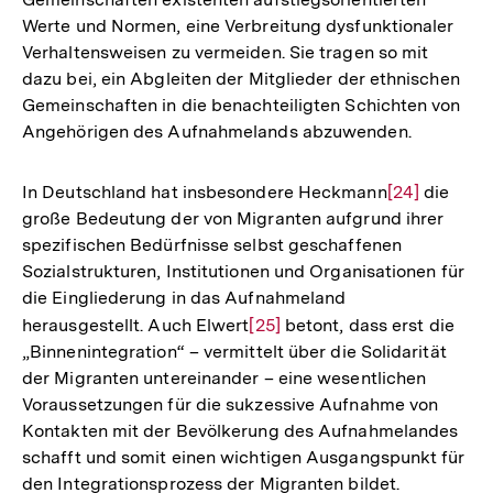
Werte und Normen, eine Verbreitung dysfunktionaler
Verhaltensweisen zu vermeiden. Sie tragen so mit
dazu bei, ein Abgleiten der Mitglieder der ethnischen
Gemeinschaften in die benachteiligten Schichten von
Angehörigen des Aufnahmelands abzuwenden.
In Deutschland hat insbesondere Heckmann
Zur
[24]
die
große Bedeutung der von Migranten aufgrund ihrer
Auflösung
spezifischen Bedürfnisse selbst geschaffenen
der
Sozialstrukturen, Institutionen und Organisationen für
Fußnote
die Eingliederung in das Aufnahmeland
herausgestellt. Auch Elwert
Zur
[25]
betont, dass erst die
„Binnenintegration“ – vermittelt über die Solidarität
Auflösung
der Migranten untereinander – eine wesentlichen
der
Voraussetzungen für die sukzessive Aufnahme von
Fußnote
Kontakten mit der Bevölkerung des Aufnahmelandes
schafft und somit einen wichtigen Ausgangspunkt für
den Integrationsprozess der Migranten bildet.