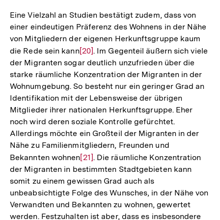
Auflösung
der
Eine Vielzahl an Studien bestätigt zudem, dass von
Fußnote
einer eindeutigen Präferenz des Wohnens in der Nähe
von Mitgliedern der eigenen Herkunftsgruppe kaum
die Rede sein kann
Zur
[20]
. Im Gegenteil äußern sich viele
der Migranten sogar deutlich unzufrieden über die
Auflösung
starke räumliche Konzentration der Migranten in der
der
Wohnumgebung. So besteht nur ein geringer Grad an
Fußnote
Identifikation mit der Lebensweise der übrigen
Mitglieder ihrer nationalen Herkunftsgruppe. Eher
noch wird deren soziale Kontrolle gefürchtet.
Allerdings möchte ein Großteil der Migranten in der
Nähe zu Familienmitgliedern, Freunden und
Bekannten wohnen
Zur
[21]
. Die räumliche Konzentration
der Migranten in bestimmten Stadtgebieten kann
Auflösung
somit zu einem gewissen Grad auch als
der
unbeabsichtigte Folge des Wunsches, in der Nähe von
Fußnote
Verwandten und Bekannten zu wohnen, gewertet
werden. Festzuhalten ist aber, dass es insbesondere