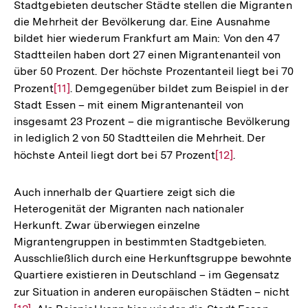
Stadtgebieten deutscher Städte stellen die Migranten
Auflösung
die Mehrheit der Bevölkerung dar. Eine Ausnahme
der
bildet hier wiederum Frankfurt am Main: Von den 47
Fußnote
Stadtteilen haben dort 27 einen Migrantenanteil von
über 50 Prozent. Der höchste Prozentanteil liegt bei 70
Prozent
Zur
[11]
. Demgegenüber bildet zum Beispiel in der
Stadt Essen – mit einem Migrantenanteil von
Auflösung
insgesamt 23 Prozent – die migrantische Bevölkerung
der
in lediglich 2 von 50 Stadtteilen die Mehrheit. Der
Fußnote
höchste Anteil liegt dort bei 57 Prozent
Zur
[12]
.
Auflösung
der
Auch innerhalb der Quartiere zeigt sich die
Fußnote
Heterogenität der Migranten nach nationaler
Herkunft. Zwar überwiegen einzelne
Migrantengruppen in bestimmten Stadtgebieten.
Ausschließlich durch eine Herkunftsgruppe bewohnte
Quartiere existieren in Deutschland – im Gegensatz
zur Situation in anderen europäischen Städten – nicht
Zur