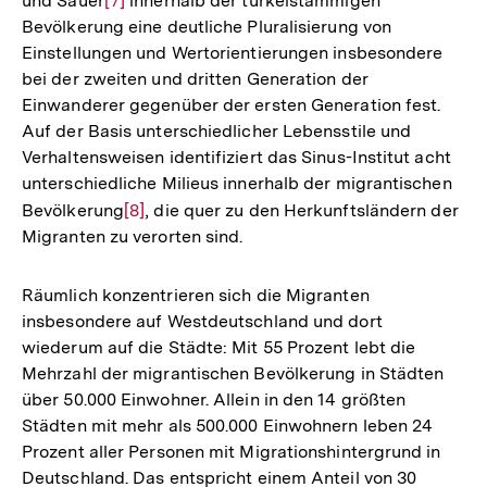
und Sauer
Zur
[7]
innerhalb der türkeistämmigen
Auflösung
Bevölkerung eine deutliche Pluralisierung von
Auflösung
der
Einstellungen und Wertorientierungen insbesondere
der
Fußnote
bei der zweiten und dritten Generation der
Fußnote
Einwanderer gegenüber der ersten Generation fest.
Auf der Basis unterschiedlicher Lebensstile und
Verhaltensweisen identifiziert das Sinus-Institut acht
unterschiedliche Milieus innerhalb der migrantischen
Bevölkerung
Zur
[8]
, die quer zu den Herkunftsländern der
Migranten zu verorten sind.
Auflösung
der
Fußnote
Räumlich konzentrieren sich die Migranten
insbesondere auf Westdeutschland und dort
wiederum auf die Städte: Mit 55 Prozent lebt die
Mehrzahl der migrantischen Bevölkerung in Städten
über 50.000 Einwohner. Allein in den 14 größten
Städten mit mehr als 500.000 Einwohnern leben 24
Prozent aller Personen mit Migrationshintergrund in
Deutschland. Das entspricht einem Anteil von 30