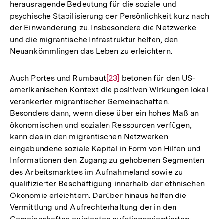
herausragende Bedeutung für die soziale und
Fußnote
psychische Stabilisierung der Persönlichkeit kurz nach
der Einwanderung zu. Insbesondere die Netzwerke
und die migrantische Infrastruktur helfen, den
Neuankömmlingen das Leben zu erleichtern.
Auch Portes und Rumbaut
Zur
[23]
betonen für den US-
amerikanischen Kontext die positiven Wirkungen lokal
Auflösung
verankerter migrantischer Gemeinschaften.
der
Besonders dann, wenn diese über ein hohes Maß an
Fußnote
ökonomischen und sozialen Ressourcen verfügen,
kann das in den migrantischen Netzwerken
eingebundene soziale Kapital in Form von Hilfen und
Informationen den Zugang zu gehobenen Segmenten
des Arbeitsmarktes im Aufnahmeland sowie zu
qualifizierter Beschäftigung innerhalb der ethnischen
Ökonomie erleichtern. Darüber hinaus helfen die
Vermittlung und Aufrechterhaltung der in den
Gemeinschaften existenten aufstiegsorientierten