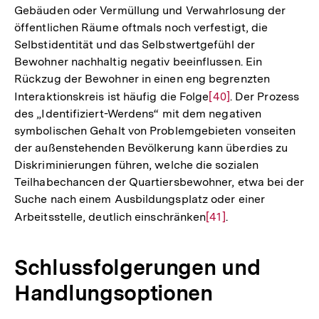
Gebäuden oder Vermüllung und Verwahrlosung der
öffentlichen Räume oftmals noch verfestigt, die
Selbstidentität und das Selbstwertgefühl der
Bewohner nachhaltig negativ beeinflussen. Ein
Rückzug der Bewohner in einen eng begrenzten
Interaktionskreis ist häufig die Folge
Zur
[40]
. Der Prozess
des „Identifiziert-Werdens“ mit dem negativen
Auflösung
symbolischen Gehalt von Problemgebieten vonseiten
der
der außenstehenden Bevölkerung kann überdies zu
Fußnote
Diskriminierungen führen, welche die sozialen
Teilhabechancen der Quartiersbewohner, etwa bei der
Suche nach einem Ausbildungsplatz oder einer
Arbeitsstelle, deutlich einschränken
Zur
[41]
.
Auflösung
der
Schlussfolgerungen und
Fußnote
Handlungsoptionen