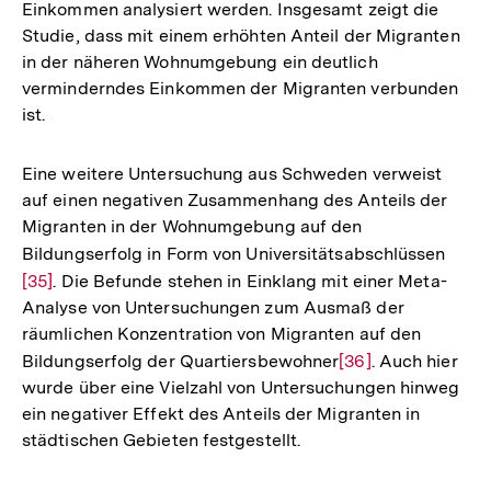
Einkommen analysiert werden. Insgesamt zeigt die
Fußnote
Studie, dass mit einem erhöhten Anteil der Migranten
in der näheren Wohnumgebung ein deutlich
verminderndes Einkommen der Migranten verbunden
ist.
Eine weitere Untersuchung aus Schweden verweist
auf einen negativen Zusammenhang des Anteils der
Migranten in der Wohnumgebung auf den
Bildungserfolg in Form von Universitätsabschlüssen
Zur
[35]
. Die Befunde stehen in Einklang mit einer Meta-
Aufl
Analyse von Untersuchungen zum Ausmaß der
der
räumlichen Konzentration von Migranten auf den
Fußn
Bildungserfolg der Quartiersbewohner
Zur
[36]
. Auch hier
wurde über eine Vielzahl von Untersuchungen hinweg
Auflösung
ein negativer Effekt des Anteils der Migranten in
der
städtischen Gebieten festgestellt.
Fußnote