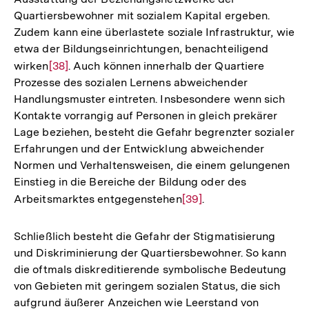
Quartiersbewohner mit sozialem Kapital ergeben.
Zudem kann eine überlastete soziale Infrastruktur, wie
etwa der Bildungseinrichtungen, benachteiligend
wirken
Zur
[38]
. Auch können innerhalb der Quartiere
Prozesse des sozialen Lernens abweichender
Auflösung
Handlungsmuster eintreten. Insbesondere wenn sich
der
Kontakte vorrangig auf Personen in gleich prekärer
Fußnote
Lage beziehen, besteht die Gefahr begrenzter sozialer
Erfahrungen und der Entwicklung abweichender
Normen und Verhaltensweisen, die einem gelungenen
Einstieg in die Bereiche der Bildung oder des
Arbeitsmarktes entgegenstehen
Zur
[39]
.
Auflösung
der
Schließlich besteht die Gefahr der Stigmatisierung
Fußnote
und Diskriminierung der Quartiersbewohner. So kann
die oftmals diskreditierende symbolische Bedeutung
von Gebieten mit geringem sozialen Status, die sich
aufgrund äußerer Anzeichen wie Leerstand von