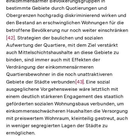
einkommensarmer Bevölkerungsgruppen in
bestimmte Gebiete durch Quotierungen und
Obergrenzen hochgradig diskriminierend wirken und
den Bestand an erschwinglichen Wohnungen für die
betroffene Bevölkerung nur noch weiter einschränken
Zur
[42]
. Strategien der baulichen und sozialen
Au
Aufwertung der Quartiere, mit dem Ziel verstärkt
der
auch Mittelschichtshaushalte an diese Gebiete zu
Fu
binden, sind immer auch mit Effekten der
Verdrängung der einkommensärmeren
Quartiersbewohner in die noch unattraktiveren
Gebiete der Städte verbunden
Zur
[43]
. Eine sozial
ausgeglichene Vorgehensweise wäre letztlich mit
Auflösung
einem deutlich stärkeren Engagement des staatlich
der
geförderten sozialen Wohnungsbaus verbunden, um
Fußnote
einkommensschwächeren Haushalten die Versorgung
mit preiswertem Wohnraum, kleinteilig gestreut, auch
in weniger segregierten Lagen der Städte zu
ermöglichen.