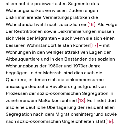
allem auf die preiswertesten Segmente des
Wohnungsmarkes verwiesen. Zudem engen
diskriminierende Vermietungspraktiken die
Wohnstandortwahl noch zusätzlich ein
Zur
[16]
. Als Folge
der Restriktionen sowie Diskriminierungen müssen
Auflösung
sich viele der Migranten – auch wenn sie sich einen
der
besseren Wohnstandort leisten könnten
Zur
[17]
– mit
Fußnote
Wohnungen in den weniger attraktiven Lagen der
Auflösung
Altbauquartiere und in den Beständen des sozialen
der
Wohnungsbaus der 1960er und 1970er Jahre
Fußnote
begnügen. In der Mehrzahl sind dies auch die
Quartiere, in denen sich die einkommensarme
ansässige deutsche Bevölkerung aufgrund von
Prozessen der sozio-ökonomischen Segregation in
zunehmendem Maße konzentriert
Zur
[18]
. Es findet dort
also eine deutliche Überlagerung der residentiellen
Auflösung
Segregation nach dem Migrationshintergrund sowie
der
nach sozio-ökonomischen Ungleichheiten statt
Zur
[19]
.
Fußnote