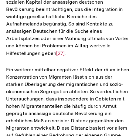
sozialen Kapital der ansässigen deutschen
Bevölkerung beeinträchtigen, das die Integration in
wichtige gesellschaftliche Bereiche des
Aufnahmelands begünstig. So sind Kontakte zu
ansässigen Deutschen für die Suche eines
Arbeitsplatzes oder einer Wohnung oftmals von Vorteil
und können bei Problemen im Alltag wertvolle
Hilfestellungen geben
Zur
[27]
.
Auflösung
der
Ein weiterer mittelbar negativer Effekt der räumlichen
Fußnote
Konzentration von Migranten lässt sich aus der
starken Überlagerung der migrantischen und sozio-
ökonomischen Segregation ableiten. So verdeutlichen
Untersuchungen, dass insbesondere in Gebieten mit
hohen Migrantenanteilen die häufig durch Armut
geprägte ansässige deutsche Bevölkerung ein
erhebliches Maß an sozialer Distanz gegenüber den
Migranten entwickelt. Diese Distanz basiert vor allem
auf Gefühlen einer Bedrohung der eigenen Gruppe