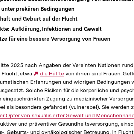
 unter prekären Bedingungen
ft und Geburt auf der Flucht
te: Aufklärung, Infektionen und Gewalt
e für eine bessere Versorgung von Frauen
itte 2025 nach Angaben der Vereinten Nationen run
 Flucht, etwa
Externer
die Hälfte
von ihnen sind Frauen. Gefl
raumatischen Erfahrungen und widrigen Bedingungen 
Link:
usgesetzt. Solche Risiken für die körperliche und psy
 eingeschränkten Zugang zu medizinischer Versorgun
ei als besonders gefährdet (vulnerabel). Sie werden 
ner Opfer von sexualisierter Gewalt und Menschenhan
ktiver und präventiver Gesundheitsversorgung, einsch
-, Geburts- und gynäkologischer Betreuung, in Fluch