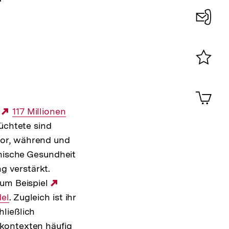
Konta
0
Merklist
ansehen
0
Artik
im
d
Externer
117 Millionen
Shop-
Warenko
üchtete sind
Link:
ansehen
vor, während und
chische Gesundheit
g verstärkt.
zum Beispiel
Externer
del
. Zugleich ist ihr
Link:
ließlich
tkontexten häufig