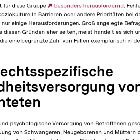
t für diese Gruppe
Externer
besonders herausfordernd
: Feh
soziokulturelle Barrieren oder andere Prioritäten bei 
Link:
 nur einige Herausforderungen. Groß angelegte Befra
 diesen Gründen eher selten, meist handelt es sich 
ie eine begrenzte Zahl von Fällen exemplarisch in d
echtsspezifische
heitsversorgung vo
hteten
 und psychologische Versorgung von Betroffenen gesc
euung von Schwangeren, Neugeborenen und Müttern od