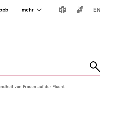
Inhalte
Inhalte
Inhalte
 bpb
mehr
ein oder ausklappen
in
in
in
leichter
Gebärdenspr
Englisch
Sprache
Suche
öffnen
ndheit von Frauen auf der Flucht