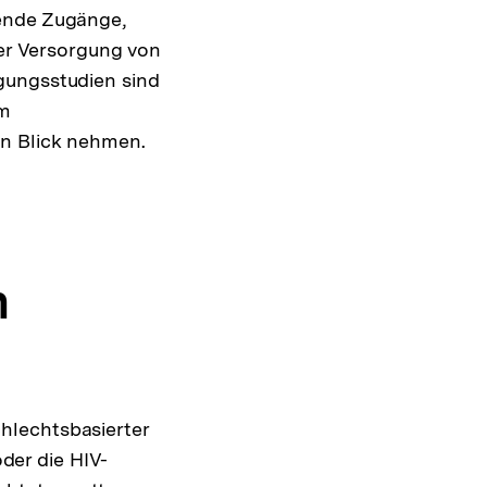
lende Zugänge,
der Versorgung von
gungsstudien sind
um
en Blick nehmen.
n
hlechtsbasierter
er die HIV-