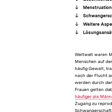
Menstruation
Schwangerscha
Weitere Aspek
Lösungsansätz
Weltweit waren M
Menschen auf der
häufig Gewalt, t
nach der Flucht a
werden durch den
Frauen gelten dab
häufiger als Män
Zugang zu reprodu
Schwangerschafts