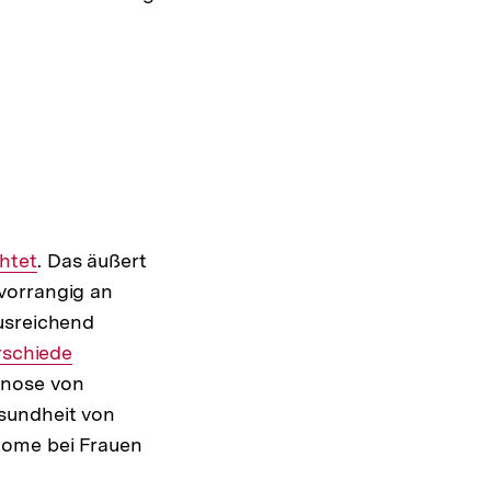
htet
. Das äußert
vorrangig an
usreichend
rschiede
gnose von
sundheit von
tome bei Frauen