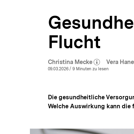
Fokus
a
|
t
bpb.de
Gesundhei
i
o
n
Flucht
Christina Mecke
Vera Hane
(Mehr zum Autor)
öffnen
09.03.2026
/ 9 Minuten zu lesen
Die gesundheitliche Versorgun
Welche Auswirkung kann die 