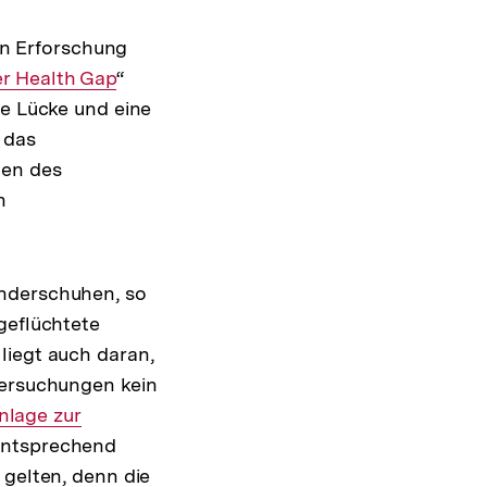
n Erforschung
ner
r Health Gap
“
se Lücke und eine
 das
men des
n
inderschuhen, so
geflüchtete
liegt auch daran,
tersuchungen kein
rner
nlage zur
Entsprechend
 gelten, denn die