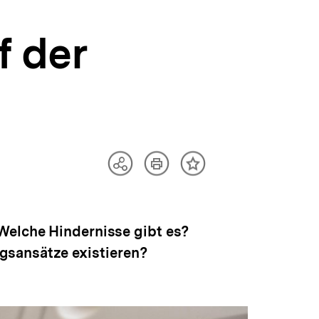
f der
Artikel
Teilen
Inhalt
drucken
Optionen
merken
anzeigen
 Welche Hindernisse gibt es?
sansätze existieren?