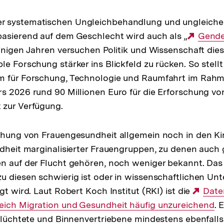
 systematischen Ungleichbehandlung und ungleiche
asierend auf dem Geschlecht wird auch als „
Exter
Gende
einigen Jahren versuchen Politik und Wissenschaft die
Link:
le Forschung stärker ins Blickfeld zu rücken. So stellt
m für Forschung, Technologie und Raumfahrt im Rah
s 2026 rund 90 Millionen Euro für die Erforschung vo
 zur Verfügung.
schung von Frauengesundheit allgemein noch in den K
ndheit marginalisierter Frauengruppen, zu denen auch 
n auf der Flucht gehören, noch weniger bekannt. Das 
u diesen schwierig ist oder in wissenschaftlichen Un
gt wird. Laut Robert Koch Institut (RKI) ist die
Exte
Date
eich Migration und Gesundheit häufig unzureichend
Link:
. 
eflüchtete und Binnenvertriebene mindestens ebenfalls