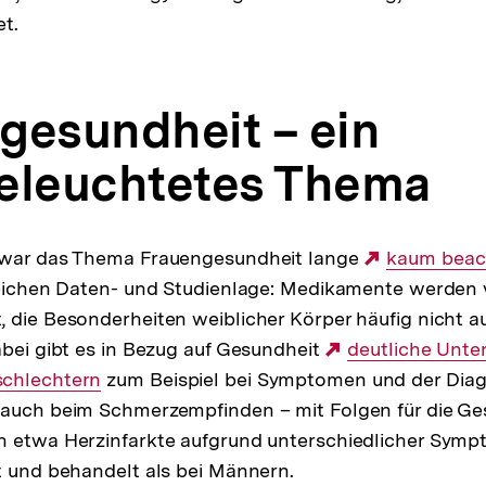
et.
gesundheit – ein
eleuchtetes Thema
 war das Thema Frauengesundheit lange
Externer
kaum beac
leichen Daten- und Studienlage: Medikamente werden 
Link:
 die Besonderheiten weiblicher Körper häufig nicht a
abei gibt es in Bezug auf Gesundheit
Externer
deutliche Unte
schlechtern
zum Beispiel bei Symptomen und der Dia
Link:
 auch beim Schmerzempfinden – mit Folgen für die Ge
n etwa Herzinfarkte aufgrund unterschiedlicher Symp
t und behandelt als bei Männern.