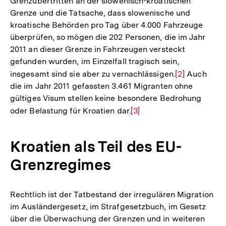
Grenzübertritten an der slowenisch-kroatischen
Grenze und die Tatsache, dass slowenische und
kroatische Behörden pro Tag über 4.000 Fahrzeuge
überprüfen, so mögen die 202 Personen, die im Jahr
2011 an dieser Grenze in Fahrzeugen versteckt
gefunden wurden, im Einzelfall tragisch sein,
insgesamt sind sie aber zu vernachlässigen.
Zur
[2]
Auch
die im Jahr 2011 gefassten 3.461 Migranten ohne
Auflösung
gültiges Visum stellen keine besondere Bedrohung
der
oder Belastung für Kroatien dar.
Zur
[3]
Fußnote
Auflösung
der
Kroatien als Teil des EU-
Fußnote
Grenzregimes
Rechtlich ist der Tatbestand der irregulären Migration
im Ausländergesetz, im Strafgesetzbuch, im Gesetz
über die Überwachung der Grenzen und in weiteren