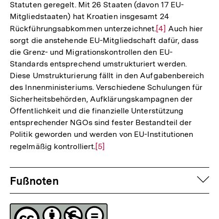
Statuten geregelt. Mit 26 Staaten (davon 17 EU-
Mitgliedstaaten) hat Kroatien insgesamt 24
Rückführungsabkommen unterzeichnet.
Zur
[4]
Auch hier
sorgt die anstehende EU-Mitgliedschaft dafür, dass
Auflösung
die Grenz- und Migrationskontrollen den EU-
der
Standards entsprechend umstrukturiert werden.
Fußnote
Diese Umstrukturierung fällt in den Aufgabenbereich
des Innenministeriums. Verschiedene Schulungen für
Sicherheitsbehörden, Aufklärungskampagnen der
Öffentlichkeit und die finanzielle Unterstützung
entsprechender NGOs sind fester Bestandteil der
Politik geworden und werden von EU-Institutionen
regelmäßig kontrolliert.
Zur
[5]
Auflösung
Fussnoten
der
auf
Fußnoten
Fußnote
Lizenz