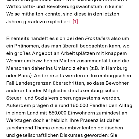
Wirtschafts- und Bevölkerungswachstum in keiner
Weise mithalten konnte, sind diese in den letzten
Jahren geradezu explodiert.
Zur
[1]
Auflösung
der
Einerseits handelt es sich bei den
Frontaliers
also um
Fußnote
ein Phänomen, das man überall beobachten kann, wo
ein großes Angebot an Arbeitsplätzen mit knappem
Wohnraum bzw. hohen Mieten zusammenfällt und die
Menschen daher ins Umland ziehen (z.B. in Hamburg
oder Paris). Andererseits werden im luxemburgischen
Fall Landesgrenzen überschritten, so dass Bewohner
anderer Länder Mitglieder des luxemburgischen
Steuer- und Sozialversicherungssystems werden.
Außerdem prägen die rund 160.000 Pendler den Alltag
in einem Land mit 550.000 Einwohnern zumindest an
Werktagen doch erheblich. Ihre Präsenz ist daher
zunehmend Thema eines ambivalenten politischen
und gesellschaftlichen Diskurses geworden: Sie