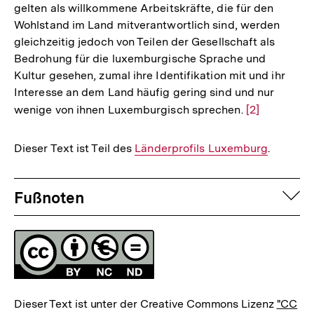
gelten als willkommene Arbeitskräfte, die für den
Wohlstand im Land mitverantwortlich sind, werden
gleichzeitig jedoch von Teilen der Gesellschaft als
Bedrohung für die luxemburgische Sprache und
Kultur gesehen, zumal ihre Identifikation mit und ihr
Interesse an dem Land häufig gering sind und nur
wenige von ihnen Luxemburgisch sprechen.
Zur
[2]
Auflösung
der
Dieser Text ist Teil des
Interner
Länderprofils Luxemburg
.
Fußnote
Link:
Fussnoten
auf
Fußnoten
Lizenz
Dieser Text ist unter der Creative Commons Lizenz
"CC