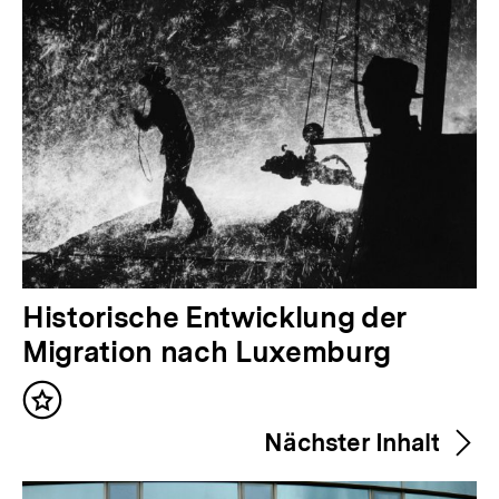
V
Historische Entwicklung der
o
Migration nach Luxemburg
r
Inhalt
h
merken
Nächster Inhalt
e
r