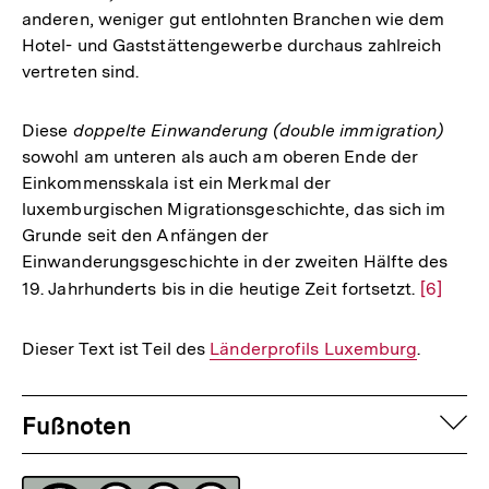
anderen, weniger gut entlohnten Branchen wie dem
Hotel- und Gaststättengewerbe durchaus zahlreich
vertreten sind.
Diese
doppelte Einwanderung (double immigration)
sowohl am unteren als auch am oberen Ende der
Einkommensskala ist ein Merkmal der
luxemburgischen Migrationsgeschichte, das sich im
Grunde seit den Anfängen der
Einwanderungsgeschichte in der zweiten Hälfte des
19. Jahrhunderts bis in die heutige Zeit fortsetzt.
Zur
[6]
Auflösu
der
Dieser Text ist Teil des
Interner
Länderprofils Luxemburg
.
Fußnote
Link:
Fussnoten
auf
Fußnoten