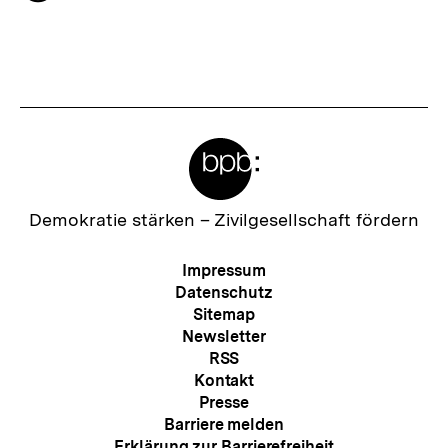
h
merken
s
t
e
r
Meta-
I
Links
n
h
Zur
Demokratie stärken –
Zivilgesellschaft fördern
Startseite
a
der
Meta-
Impressum
l
bpb
Navigation
Datenschutz
t
Sitemap
Newsletter
:
RSS
Kontakt
Presse
Barriere melden
Erklärung zur Barrierefreiheit