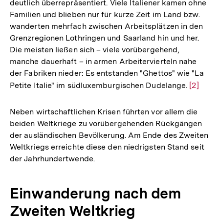
deutlich überrepräsentiert. Viele Italiener kamen ohne
Auflösung
Familien und blieben nur für kurze Zeit im Land bzw.
der
wanderten mehrfach zwischen Arbeitsplätzen in den
Fußnote
Grenzregionen Lothringen und Saarland hin und her.
Die meisten ließen sich – viele vorübergehend,
manche dauerhaft – in armen Arbeitervierteln nahe
der Fabriken nieder: Es entstanden "Ghettos" wie "La
Petite Italie" im südluxemburgischen Dudelange.
Zur
[2]
Auflösu
der
Neben wirtschaftlichen Krisen führten vor allem die
Fußnot
beiden Weltkriege zu vorübergehenden Rückgängen
der ausländischen Bevölkerung. Am Ende des Zweiten
Weltkriegs erreichte diese den niedrigsten Stand seit
der Jahrhundertwende.
Einwanderung nach dem
Zweiten Weltkrieg