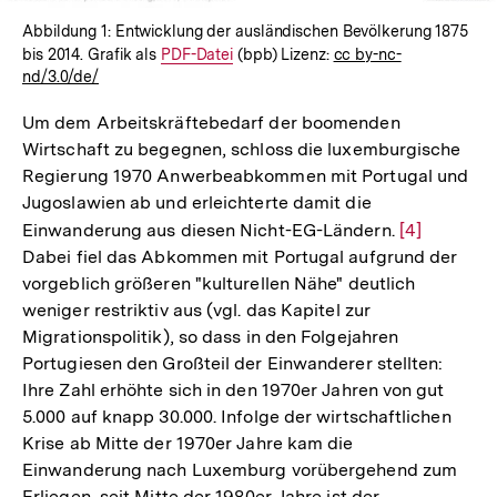
Abbildung 1: Entwicklung der ausländischen Bevölkerung 1875
bis 2014. Grafik als
Interner
PDF-Datei
(bpb) Lizenz:
cc by-nc-
nd/3.0/de/
Link:
Um dem Arbeitskräftebedarf der boomenden
Wirtschaft zu begegnen, schloss die luxemburgische
Regierung 1970 Anwerbeabkommen mit Portugal und
Jugoslawien ab und erleichterte damit die
Einwanderung aus diesen Nicht-EG-Ländern.
Zur
[4]
Dabei fiel das Abkommen mit Portugal aufgrund der
Auflösung
vorgeblich größeren "kulturellen Nähe" deutlich
der
weniger restriktiv aus (vgl. das Kapitel zur
Fußnote
Migrationspolitik), so dass in den Folgejahren
Portugiesen den Großteil der Einwanderer stellten:
Ihre Zahl erhöhte sich in den 1970er Jahren von gut
5.000 auf knapp 30.000. Infolge der wirtschaftlichen
Krise ab Mitte der 1970er Jahre kam die
Einwanderung nach Luxemburg vorübergehend zum
Erliegen, seit Mitte der 1980er Jahre ist der