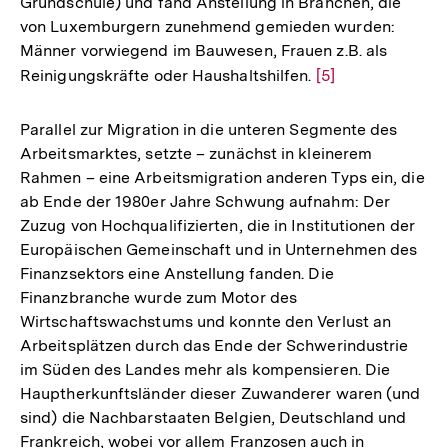
Grundschule) und fand Anstellung in Branchen, die
von Luxemburgern zunehmend gemieden wurden:
Männer vorwiegend im Bauwesen, Frauen z.B. als
Reinigungskräfte oder Haushaltshilfen.
Zur
[5]
Auflösung
der
Parallel zur Migration in die unteren Segmente des
Fußnote
Arbeitsmarktes, setzte – zunächst in kleinerem
Rahmen – eine Arbeitsmigration anderen Typs ein, die
ab Ende der 1980er Jahre Schwung aufnahm: Der
Zuzug von Hochqualifizierten, die in Institutionen der
Europäischen Gemeinschaft und in Unternehmen des
Finanzsektors eine Anstellung fanden. Die
Finanzbranche wurde zum Motor des
Wirtschaftswachstums und konnte den Verlust an
Arbeitsplätzen durch das Ende der Schwerindustrie
im Süden des Landes mehr als kompensieren. Die
Hauptherkunftsländer dieser Zuwanderer waren (und
sind) die Nachbarstaaten Belgien, Deutschland und
Frankreich, wobei vor allem Franzosen auch in