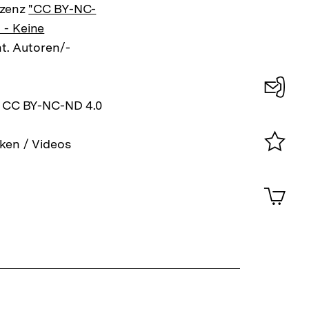
izenz
"CC BY-NC-
 - Keine
ht. Autoren/-
z CC BY-NC-ND 4.0
Konta
0
ken / Videos
Merklist
ansehen
0
Artik
im
Shop-
Warenko
ansehen