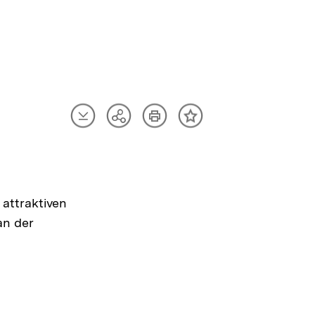
Artikel
Artikel
Teilen
Inhalt
herunterladen
drucken
Optionen
merken
anzeigen
attraktiven
an der