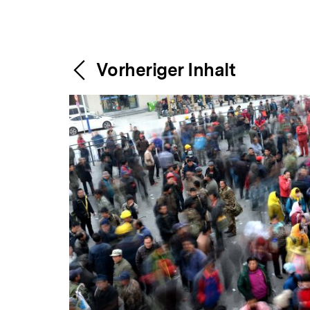
Content-
Weitere
Vorheriger Inhalt
Navigation
Inhalte