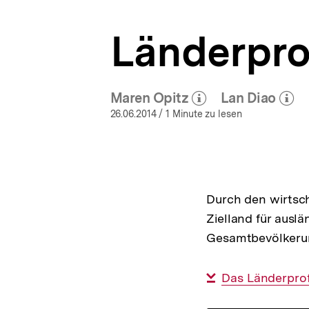
a
t
Länderprof
i
o
n
Maren Opitz
Lan Diao
(Mehr zum Autor)
(Mehr z
öffnen
öffn
26.06.2014
/ 1 Minute zu lesen
Durch den wirtsc
Zielland für ausl
Gesamtbevölkerun
Interner
Das Länderprof
Link: