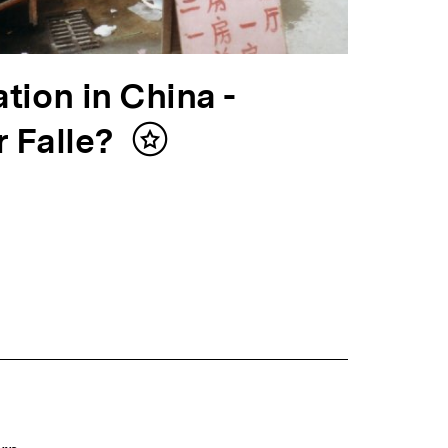
tion in China -
 Falle?
Inhalt
merken