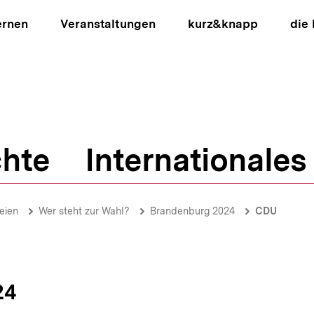
ernen
Veranstaltungen
kurz&knapp
die
hte
Internationales
ion
eien
Wer steht zur Wahl?
Brandenburg 2024
CDU
24