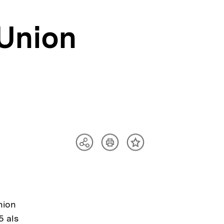
 Union
Artikel
Teilen
Inhalt
drucken
Optionen
merken
anzeigen
nion
5 als