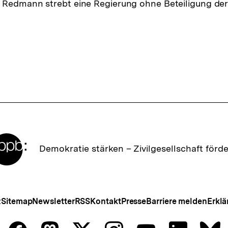
 Redmann strebt eine Regierung ohne Beteiligung de
Zur
Demokratie stärken –
Zivilgesellschaft förd
Startseite
der
bpb
Meta-
z
Sitemap
Newsletter
RSS
Kontakt
Presse
Barriere melden
Erklä
Navigation