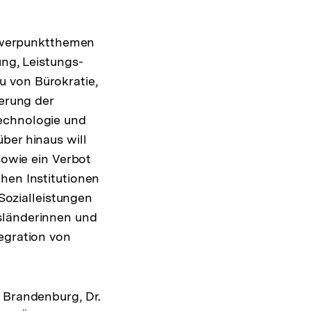
hwerpunktthemen
ung, Leistungs-
u von Bürokratie,
derung der
technologie und
ber hinaus will
sowie ein Verbot
hen Institutionen
 Sozialleistungen
sländerinnen und
egration von
U Brandenburg, Dr.