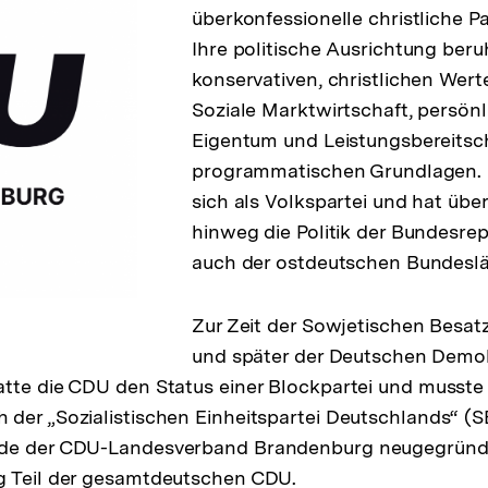
überkonfessionelle christliche P
Ihre politische Ausrichtung beruh
konservativen, christlichen Werte
Soziale Marktwirtschaft, persönli
Eigentum und Leistungsbereitsch
programmatischen Grundlagen. 
sich als Volkspartei und hat übe
hinweg die Politik der Bundesrep
auch der ostdeutschen Bundeslä
Zur Zeit der Sowjetischen Besa
und später der Deutschen Demo
tte die CDU den Status einer Blockpartei und musste
der „Sozialistischen Einheitspartei Deutschlands“ (
rde der CDU-Landesverband Brandenburg neugegründ
g Teil der gesamtdeutschen CDU.