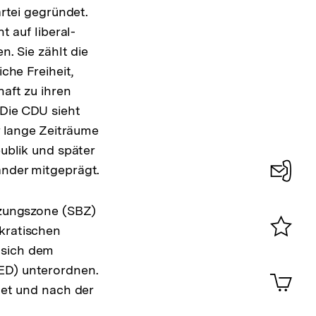
artei gegründet.
t auf liberal-
n. Sie zählt die
che Freiheit,
aft zu ihren
Die CDU sieht
r lange Zeiträume
ublik und später
nder mitgeprägt.
Konta
tzungszone (SBZ)
0
kratischen
 sich dem
Merklist
ansehen
SED) unterordnen.
0
Artik
im
et und nach der
Shop-