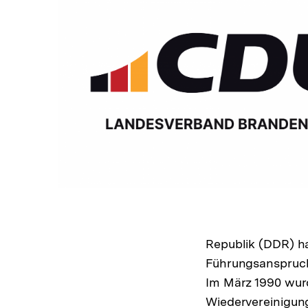
In
Lightbox
öffnen
Republik (DDR) ha
Führungsanspruch 
Im März 1990 wu
Wiedervereinigun