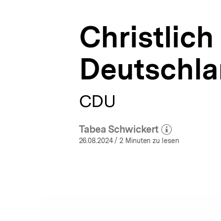
bpb.de
a
t
Christlic
i
o
n
Deutschl
CDU
Tabea Schwickert
(Mehr zum Autor)
öffnen
26.08.2024
/ 2 Minuten zu lesen