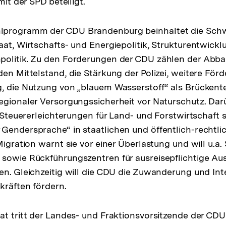
mit der SPD beteiligt.
lprogramm der CDU Brandenburg beinhaltet die Sc
aat, Wirtschafts- und Energiepolitik, Strukturentwickl
politik. Zu den Forderungen der CDU zählen der Abba
den Mittelstand, die Stärkung der Polizei, weitere För
g, die Nutzung von „blauem Wasserstoff“ als Brücken
egionaler Versorgungssicherheit vor Naturschutz. Darü
r Steuererleichterungen für Land- und Forstwirtschaft 
Gendersprache“ in staatlichen und öffentlich-rechtlic
Migration warnt sie vor einer Überlastung und will u.a.
 sowie Rückführungszentren für ausreisepflichtige Au
en. Gleichzeitig will die CDU die Zuwanderung und Int
kräften fördern.
at tritt der Landes- und Fraktionsvorsitzende der CD