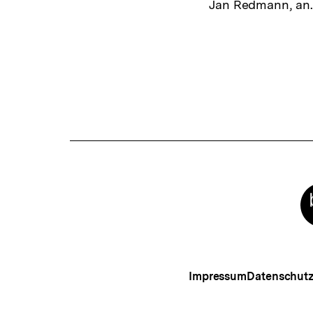
Jan Redmann, an.
Fussnoten
Meta-
Links
Impressum
Datenschut