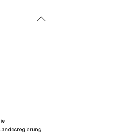
Warenko
ansehen
zuklappen
ie
 Landesregierung