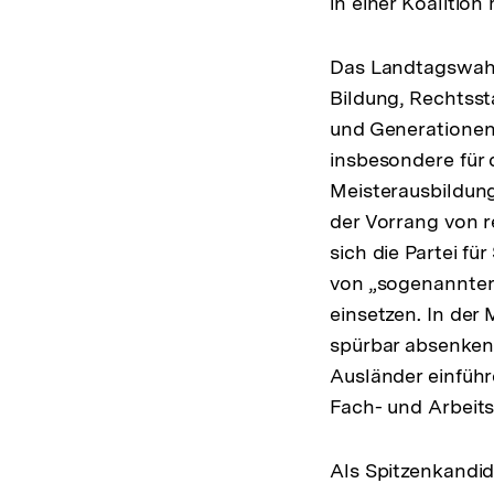
in einer Koalition 
Das Landtagswah
Bildung, Rechtsst
und Generationen
insbesondere für 
Meisterausbildun
der Vorrang von r
sich die Partei fü
von „sogenannter 
einsetzen. In der 
spürbar absenken
Ausländer einführ
Fach- und Arbeits
Als Spitzenkandid