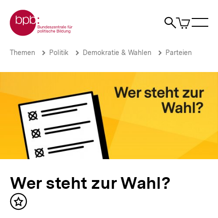
Direkt
Zur Startseite der bpb
zum
0
Artikel
Sho
Seiteninhalt
im
Naviga
Suche
springen
War
öffne
öffnen
öff
Pfadnavigation
Wer
Brotkrümelnavigation
Themen
Politik
Demokratie & Wahlen
Parteien
steht
zur
Wahl?
|
bpb.de
Wer steht zur Wahl?
Inhalt
merken