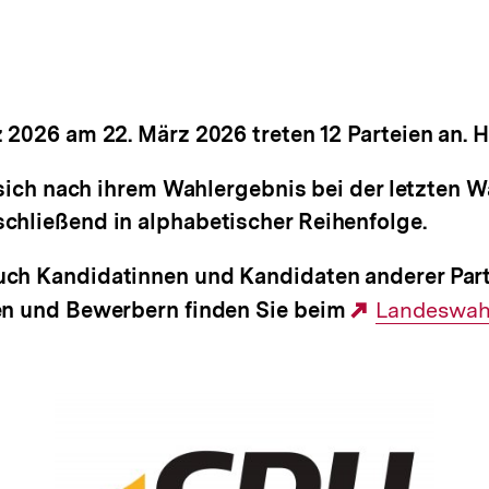
026 am 22. März 2026 treten 12 Parteien an. Hie
sich nach ihrem Wahlergebnis bei der letzten Wa
chließend in alphabetischer Reihenfolge.
ch Kandidatinnen und Kandidaten anderer Parte
en und Bewerbern finden Sie beim
Externer
Landeswahl
Link: