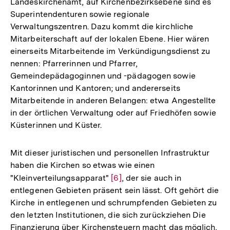
Landeskirchenamt, auf Kirchenbezirksebene sind es
Superintendenturen sowie regionale
Verwaltungszentren. Dazu kommt die kirchliche
Mitarbeiterschaft auf der lokalen Ebene. Hier wären
einerseits Mitarbeitende im Verkündigungsdienst zu
nennen: Pfarrerinnen und Pfarrer,
Gemeindepädagoginnen und -pädagogen sowie
Kantorinnen und Kantoren; und andererseits
Mitarbeitende in anderen Belangen: etwa Angestellte
in der örtlichen Verwaltung oder auf Friedhöfen sowie
Küsterinnen und Küster.
Mit dieser juristischen und personellen Infrastruktur
haben die Kirchen so etwas wie einen
"Kleinverteilungsapparat"
Zur
[6]
, der sie auch in
entlegenen Gebieten präsent sein lässt. Oft gehört die
Auflösung
Kirche in entlegenen und schrumpfenden Gebieten zu
der
den letzten Institutionen, die sich zurückziehen Die
Fußnote
Finanzierung über Kirchensteuern macht das möglich,