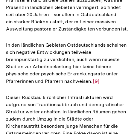
Pfarrstellen und andere Stellen abzubauen, was ihre
Präsenz in ländlichen Gebieten verringert. So findet
seit über 20 Jahren – vor allem in Ostdeutschland –
ein starker Rückbau statt, der mit einer massiven
Ausweitung pastoraler Zuständigkeiten verbunden ist.
In den ländlichen Gebieten Ostdeutschlands scheinen
sich negative Entwicklungen teilweise
brennpunktartig zu verdichten, auch wenn neueste
Studien zur Arbeitsbelastung hier keine höhere
physische oder psychische Erkrankungsrate unter
Pfarrerinnen und Pfarrern nachweisen.
Zur
[9]
Auflösung
der
Dieser Rückbau kirchlicher Infrastrukturen wird
Fußnote
aufgrund von Traditionsabbruch und demografischer
Struktur weiter anhalten. In ländlichen Räumen gehen
zudem durch Umzug in die Städte oder
Kirchenaustritt besonders junge Menschen für die
Ortsgemeinden verloren. Eine Folge davon ist eine