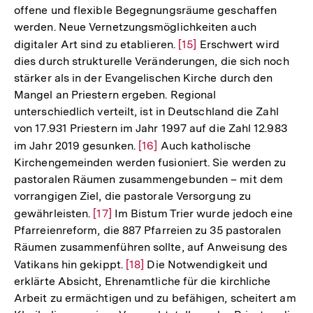
offene und flexible Begegnungsräume geschaffen
Fußnote
werden. Neue Vernetzungsmöglichkeiten auch
digitaler Art sind zu etablieren.
Zur
[15]
Erschwert wird
dies durch strukturelle Veränderungen, die sich noch
Auflösung
stärker als in der Evangelischen Kirche durch den
der
Mangel an Priestern ergeben. Regional
Fußnote
unterschiedlich verteilt, ist in Deutschland die Zahl
von 17.931 Priestern im Jahr 1997 auf die Zahl 12.983
im Jahr 2019 gesunken.
Zur
[16]
Auch katholische
Kirchengemeinden werden fusioniert. Sie werden zu
Auflösung
pastoralen Räumen zusammengebunden – mit dem
der
vorrangigen Ziel, die pastorale Versorgung zu
Fußnote
gewährleisten.
Zur
[17]
Im Bistum Trier wurde jedoch eine
Pfarreienreform, die 887 Pfarreien zu 35 pastoralen
Auflösung
Räumen zusammenführen sollte, auf Anweisung des
der
Vatikans hin gekippt.
Zur
[18]
Die Notwendigkeit und
Fußnote
erklärte Absicht, Ehrenamtliche für die kirchliche
Auflösung
Arbeit zu ermächtigen und zu befähigen, scheitert am
der