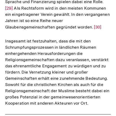
Sprache und Finanzierung spielen dabei eine Rolle.
Zur
Fußnote
[29]
Als Rechtsform wird in den meisten Kommunen
Auflö
ein eingetragener Verein gewählt. In den vergangenen
der
Jahren ist so eine Reihe neuer
Fußno
Glaubensgemeinschaften gegründet worden.
Zur
[30]
Auflösung
der
Insgesamt ist festzuhalten, dass die mit den
Fußnote
Schrumpfungsprozessen in ländlichen Räumen
einhergehenden Herausforderungen die
Religionsgemeinschaften dazu veranlassen, verstärkt
das ehrenamtliche Engagement zu würdigen und zu
fördern. Die Vernetzung kleiner und großer
Gemeinschaften erhält eine zunehmende Bedeutung.
Sowohl für die christlichen Kirchen als auch für die
Religionsgemeinschaft der Muslime besteht dabei ein
großes Potenzial in der gemeinwesenorientierten
Kooperation mit anderen Akteuren vor Ort.