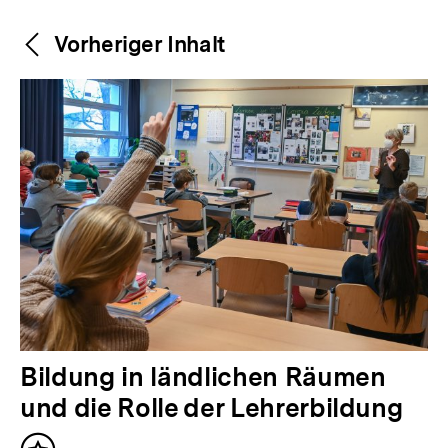
Weitere
Content-
Vorheriger Inhalt
Navigation
Inhalte
V
Bildung in ländlichen Räumen
o
und die Rolle der Lehrerbildung
r