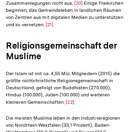
Zusammenlegungen nicht aus.
Zur
[20]
Einige Freikirchen
beginnen, das Gemeindeleben in ländlichen Räumen
Auflösung
von Zentren aus mit digitalen Medien zu unterstützen
der
und zu vernetzen.
Zur
[21]
Fußnote
Auflösung
der
Religionsgemeinschaft der
Fußnote
Muslime
Der Islam ist mit ca. 4,55 Mio. Mitgliedern (2015) die
größte nichtchristliche Religionsgemeinschaft in
Deutschland, gefolgt von Buddhisten (270.000),
Hindus (100.000), Juden (100.000) und weiteren
kleineren Gemeinschaften.
Zur
[22]
Auflösung
der
Die meisten Muslime leben in den Industrieregionen
Fußnote
von Nordrhein-Westfalen (33,1 Prozent), Baden-