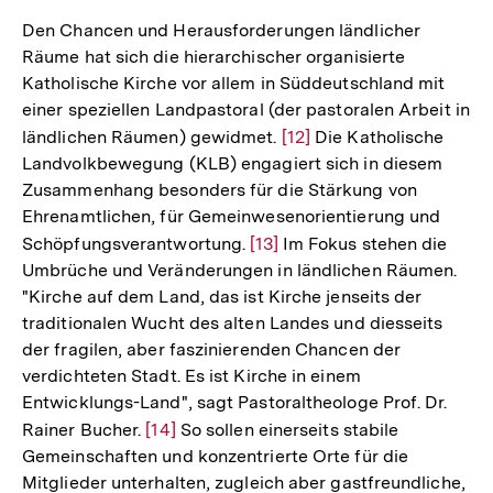
Den Chancen und Herausforderungen ländlicher
Räume hat sich die hierarchischer organisierte
Katholische Kirche vor allem in Süddeutschland mit
einer speziellen Landpastoral (der pastoralen Arbeit in
ländlichen Räumen) gewidmet.
Zur
[12]
Die Katholische
Landvolkbewegung (KLB) engagiert sich in diesem
Auflösung
Zusammenhang besonders für die Stärkung von
der
Ehrenamtlichen, für Gemeinwesenorientierung und
Fußnote
Schöpfungsverantwortung.
Zur
[13]
Im Fokus stehen die
Umbrüche und Veränderungen in ländlichen Räumen.
Auflösung
"Kirche auf dem Land, das ist Kirche jenseits der
der
traditionalen Wucht des alten Landes und diesseits
Fußnote
der fragilen, aber faszinierenden Chancen der
verdichteten Stadt. Es ist Kirche in einem
Entwicklungs-Land", sagt Pastoraltheologe Prof. Dr.
Rainer Bucher.
Zur
[14]
So sollen einerseits stabile
Gemeinschaften und konzentrierte Orte für die
Auflösung
Mitglieder unterhalten, zugleich aber gastfreundliche,
der