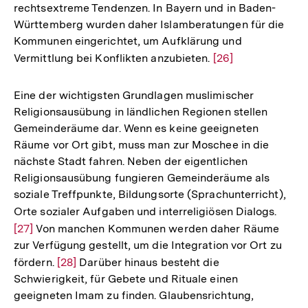
rechtsextreme Tendenzen. In Bayern und in Baden-
Württemberg wurden daher Islamberatungen für die
Kommunen eingerichtet, um Aufklärung und
Vermittlung bei Konflikten anzubieten.
Zur
[26]
Auflösung
der
Eine der wichtigsten Grundlagen muslimischer
Fußnote
Religionsausübung in ländlichen Regionen stellen
Gemeinderäume dar. Wenn es keine geeigneten
Räume vor Ort gibt, muss man zur Moschee in die
nächste Stadt fahren. Neben der eigentlichen
Religionsausübung fungieren Gemeinderäume als
soziale Treffpunkte, Bildungsorte (Sprachunterricht),
Orte sozialer Aufgaben und interreligiösen Dialogs.
Zur
[27]
Von manchen Kommunen werden daher Räume
Auflö
zur Verfügung gestellt, um die Integration vor Ort zu
der
fördern.
Zur
[28]
Darüber hinaus besteht die
Fußno
Schwierigkeit, für Gebete und Rituale einen
Auflösung
geeigneten Imam zu finden. Glaubensrichtung,
der