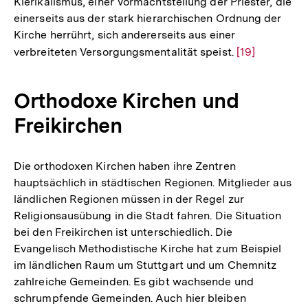
Klerikalismus, einer Vormachtstellung der Priester, die
Fußnote
einerseits aus der stark hierarchischen Ordnung der
Kirche herrührt, sich andererseits aus einer
verbreiteten Versorgungsmentalität speist.
Zur
[19]
Auflösung
der
Orthodoxe Kirchen und
Fußnote
Freikirchen
Die orthodoxen Kirchen haben ihre Zentren
hauptsächlich in städtischen Regionen. Mitglieder aus
ländlichen Regionen müssen in der Regel zur
Religionsausübung in die Stadt fahren. Die Situation
bei den Freikirchen ist unterschiedlich. Die
Evangelisch Methodistische Kirche hat zum Beispiel
im ländlichen Raum um Stuttgart und um Chemnitz
zahlreiche Gemeinden. Es gibt wachsende und
schrumpfende Gemeinden. Auch hier bleiben