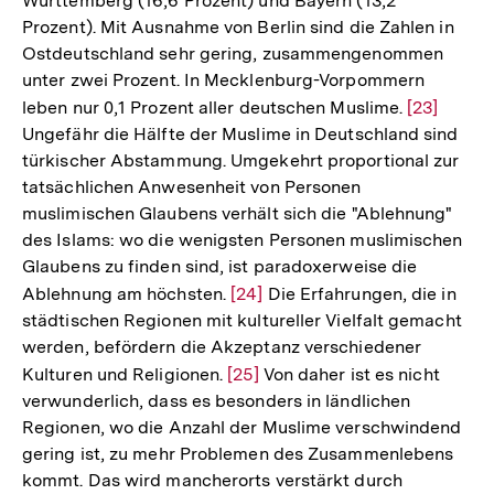
Württemberg (16,6 Prozent) und Bayern (13,2
Prozent). Mit Ausnahme von Berlin sind die Zahlen in
Ostdeutschland sehr gering, zusammengenommen
unter zwei Prozent. In Mecklenburg-Vorpommern
leben nur 0,1 Prozent aller deutschen Muslime.
Zur
[23]
Ungefähr die Hälfte der Muslime in Deutschland sind
Auflösung
türkischer Abstammung. Umgekehrt proportional zur
der
tatsächlichen Anwesenheit von Personen
Fußnote
muslimischen Glaubens verhält sich die "Ablehnung"
des Islams: wo die wenigsten Personen muslimischen
Glaubens zu finden sind, ist paradoxerweise die
Ablehnung am höchsten.
Zur
[24]
Die Erfahrungen, die in
städtischen Regionen mit kultureller Vielfalt gemacht
Auflösung
werden, befördern die Akzeptanz verschiedener
der
Kulturen und Religionen.
Zur
[25]
Von daher ist es nicht
Fußnote
verwunderlich, dass es besonders in ländlichen
Auflösung
Regionen, wo die Anzahl der Muslime verschwindend
der
gering ist, zu mehr Problemen des Zusammenlebens
Fußnote
kommt. Das wird mancherorts verstärkt durch