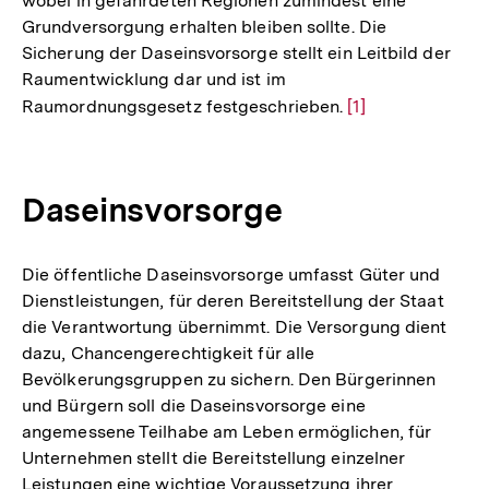
wobei in gefährdeten Regionen zumindest eine
Grundversorgung erhalten bleiben sollte. Die
Sicherung der Daseinsvorsorge stellt ein Leitbild der
Raumentwicklung dar und ist im
Raumordnungsgesetz festgeschrieben.
Zur
[1]
Auflösung
der
Fußnote
Daseinsvorsorge
Die öffentliche Daseinsvorsorge umfasst Güter und
Dienstleistungen, für deren Bereitstellung der Staat
die Verantwortung übernimmt. Die Versorgung dient
dazu, Chancengerechtigkeit für alle
Bevölkerungsgruppen zu sichern. Den Bürgerinnen
und Bürgern soll die Daseinsvorsorge eine
angemessene Teilhabe am Leben ermöglichen, für
Unternehmen stellt die Bereitstellung einzelner
Leistungen eine wichtige Voraussetzung ihrer