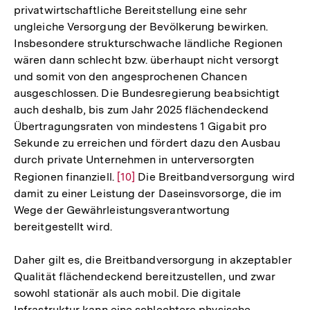
privatwirtschaftliche Bereitstellung eine sehr
ungleiche Versorgung der Bevölkerung bewirken.
Insbesondere strukturschwache ländliche Regionen
wären dann schlecht bzw. überhaupt nicht versorgt
und somit von den angesprochenen Chancen
ausgeschlossen. Die Bundesregierung beabsichtigt
auch deshalb, bis zum Jahr 2025 flächendeckend
Übertragungsraten von mindestens 1 Gigabit pro
Sekunde zu erreichen und fördert dazu den Ausbau
durch private Unternehmen in unterversorgten
Regionen finanziell.
Zur
[10]
Die Breitbandversorgung wird
damit zu einer Leistung der Daseinsvorsorge, die im
Auflösung
Wege der Gewährleistungsverantwortung
der
bereitgestellt wird.
Fußnote
Daher gilt es, die Breitbandversorgung in akzeptabler
Qualität flächendeckend bereitzustellen, und zwar
sowohl stationär als auch mobil. Die digitale
Infrastruktur kann eine schlechtere physische