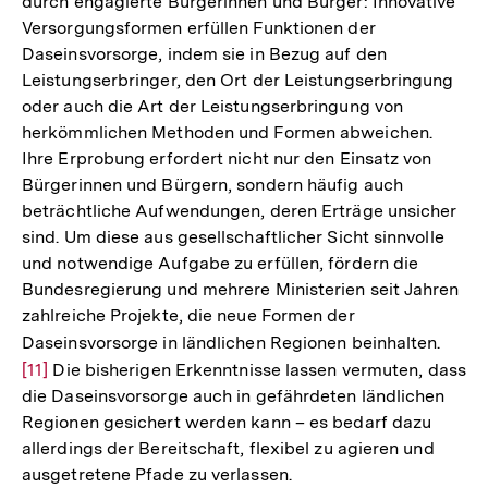
durch engagierte Bürgerinnen und Bürger: Innovative
Versorgungsformen erfüllen Funktionen der
Daseinsvorsorge, indem sie in Bezug auf den
Leistungserbringer, den Ort der Leistungserbringung
oder auch die Art der Leistungserbringung von
herkömmlichen Methoden und Formen abweichen.
Ihre Erprobung erfordert nicht nur den Einsatz von
Bürgerinnen und Bürgern, sondern häufig auch
beträchtliche Aufwendungen, deren Erträge unsicher
sind. Um diese aus gesellschaftlicher Sicht sinnvolle
und notwendige Aufgabe zu erfüllen, fördern die
Bundesregierung und mehrere Ministerien seit Jahren
zahlreiche Projekte, die neue Formen der
Daseinsvorsorge in ländlichen Regionen beinhalten.
Zur
[11]
Die bisherigen Erkenntnisse lassen vermuten, dass
Auflö
die Daseinsvorsorge auch in gefährdeten ländlichen
der
Regionen gesichert werden kann – es bedarf dazu
Fußn
allerdings der Bereitschaft, flexibel zu agieren und
ausgetretene Pfade zu verlassen.