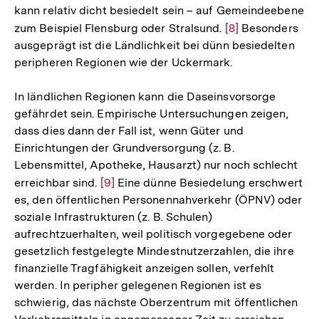
kann relativ dicht besiedelt sein – auf Gemeindeebene
Fußnote
zum Beispiel Flensburg oder Stralsund.
Zur
[8]
Besonders
ausgeprägt ist die Ländlichkeit bei dünn besiedelten
Auflösung
peripheren Regionen wie der Uckermark.
der
Fußnote
In ländlichen Regionen kann die Daseinsvorsorge
gefährdet sein. Empirische Untersuchungen zeigen,
dass dies dann der Fall ist, wenn Güter und
Einrichtungen der Grundversorgung (z. B.
Lebensmittel, Apotheke, Hausarzt) nur noch schlecht
erreichbar sind.
Zur
[9]
Eine dünne Besiedelung erschwert
es, den öffentlichen Personennahverkehr (ÖPNV) oder
Auflösung
soziale Infrastrukturen (z. B. Schulen)
der
aufrechtzuerhalten, weil politisch vorgegebene oder
Fußnote
gesetzlich festgelegte Mindestnutzerzahlen, die ihre
finanzielle Tragfähigkeit anzeigen sollen, verfehlt
werden. In peripher gelegenen Regionen ist es
schwierig, das nächste Oberzentrum mit öffentlichen