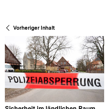
Weitere
Content-
Vorheriger Inhalt
Navigation
Inhalte