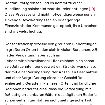
in ländlichen Räumen unter
Schrumpfungsbedingungen rasch an Nutzungs- und
Rentabilitätsgrenzen und es kommt zu einer
Ausdünnung solcher Infrastruktureinrichtungen.
Zur
[19]
Diese Prozesse sind nicht notwendigerweise nur an
Auflösun
sinkende Bevölkerungszahlen oder geringe
der
Finanzkraft der Kommunen gekoppelt, ihre Ursachen
Fußnote
sind oft vielschichtig.
Konzentrationsprozesse von größeren Einrichtungen
in größeren Orten finden sich in vielen Bereichen, z.B.
in der Verwaltung, aber auch im
Lebensmitteleinzelhandel. Hier zeichnet sich schon
seit Jahrzehnten bundesweit ein Strukturwandel ab,
der mit einer Verringerung der Anzahl an Geschäften
und einer Vergrößerung einzelner Geschäfte
einhergeht. Gerade in kleineren Orten und ländlichen
Regionen bedeutet dies, dass die Versorgung mit