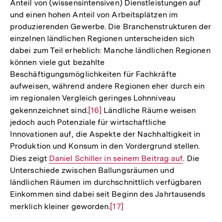
ländliche Regionen allerdings häufig einen geringeren
de
Anteil von (wissensintensiven) Dienstleistungen auf
Fu
und einen hohen Anteil von Arbeitsplätzen im
produzierenden Gewerbe. Die Branchenstrukturen der
einzelnen ländlichen Regionen unterscheiden sich
dabei zum Teil erheblich: Manche ländlichen Regionen
können viele gut bezahlte
Beschäftigungsmöglichkeiten für Fachkräfte
aufweisen, während andere Regionen eher durch ein
im regionalen Vergleich geringes Lohnniveau
gekennzeichnet sind.
Zur
[16]
Ländliche Räume weisen
jedoch auch Potenziale für wirtschaftliche
Auflösung
Innovationen auf, die Aspekte der Nachhaltigkeit in
der
Produktion und Konsum in den Vordergrund stellen.
Fußnote
Dies zeigt
Interner
Daniel Schiller in seinem Beitrag auf
. Die
Unterschiede zwischen Ballungsräumen und
Link:
ländlichen Räumen im durchschnittlich verfügbaren
Einkommen sind dabei seit Beginn des Jahrtausends