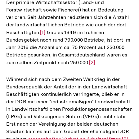
Der primäre Wirtschaftssektor (Land- und
Forstwirtschaft sowie Fischerei) hat an Bedeutung
verloren. Seit Jahrzehnten reduzieren sich die Anzahl
der landwirtschaftlichen Betriebe wie auch der dort
Beschäftigten.
Zur
[1]
Gab es 1949 im früheren
Bundesgebiet noch rund 790.000 Betriebe, ist dort im
Auflösung
Jahr 2016 die Anzahl um ca. 70 Prozent auf 230.000
der
Betriebe gesunken, in Gesamtdeutschland waren es
Fußnote
zum selben Zeitpunkt noch 250.000.
Zur
[2]
Auflösung
der
Während sich nach dem Zweiten Weltkrieg in der
Fußnote
Bundesrepublik der Anteil der in der Landwirtschaft
Beschäftigten kontinuierlich verringerte, blieb er in
der DDR mit einer "industriemäßigen" Landwirtschaft
in Landwirtschaftlichen Produktionsgenossenschaften
(LPGs) und Volkseigenen Gütern (VEGs) recht stabil.
Erst nach der Vereinigung der beiden deutschen
Staaten kam es auf dem Gebiet der ehemaligen DDR