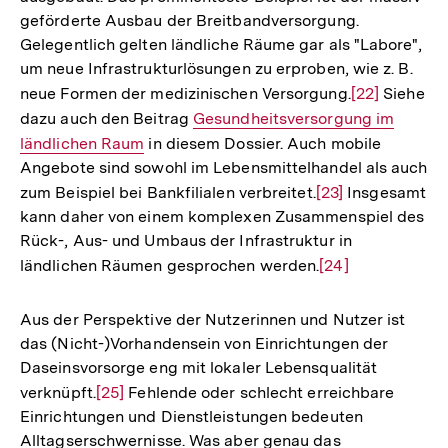
Fußnote
Beispiel der Lebensmittelversorgung gezeigt, jedoch
nicht nur einem Rückgang, sie wird auch schrittweise
ausgebaut. Das prominenteste Beispiel ist der massiv
geförderte Ausbau der Breitbandversorgung.
Gelegentlich gelten ländliche Räume gar als "Labore",
um neue Infrastrukturlösungen zu erproben, wie z. B.
neue Formen der medizinischen Versorgung.
Zur
[22]
Siehe
dazu auch den Beitrag
Interner
Gesundheitsversorgung im
Auflösung
ländlichen Raum
in diesem Dossier. Auch mobile
Link:
der
Angebote sind sowohl im Lebensmittelhandel als auch
Fußnote
zum Beispiel bei Bankfilialen verbreitet.
Zur
[23]
Insgesamt
kann daher von einem komplexen Zusammenspiel des
Auflösung
Rück-, Aus- und Umbaus der Infrastruktur in
der
ländlichen Räumen gesprochen werden.
Zur
[24]
Fußnote
Auflösung
der
Aus der Perspektive der Nutzerinnen und Nutzer ist
Fußnote
das (Nicht-)Vorhandensein von Einrichtungen der
Daseinsvorsorge eng mit lokaler Lebensqualität