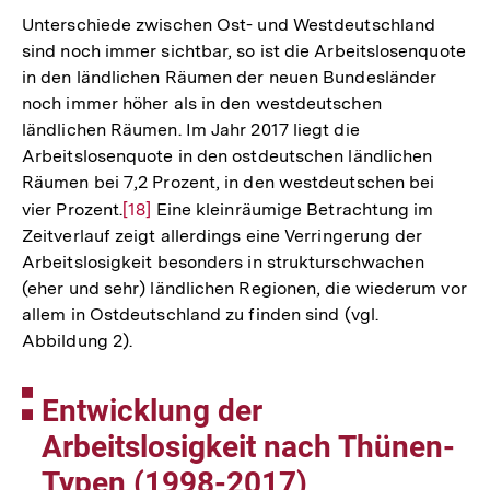
merklich kleiner geworden.
Zur
[17]
Auflösung
der
Unterschiede zwischen Ost- und Westdeutschland
Fußnote
sind noch immer sichtbar, so ist die Arbeitslosenquote
in den ländlichen Räumen der neuen Bundesländer
noch immer höher als in den westdeutschen
ländlichen Räumen. Im Jahr 2017 liegt die
Arbeitslosenquote in den ostdeutschen ländlichen
Räumen bei 7,2 Prozent, in den westdeutschen bei
vier Prozent.
Zur
[18]
Eine kleinräumige Betrachtung im
Zeitverlauf zeigt allerdings eine Verringerung der
Auflösung
Arbeitslosigkeit besonders in strukturschwachen
der
(eher und sehr) ländlichen Regionen, die wiederum vor
Fußnote
allem in Ostdeutschland zu finden sind (vgl.
Abbildung 2).