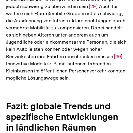
Bewohnerinnen und Bewohner ländlicher Räume, die
Auflösung
nicht mehr (auto)mobil sind, können größere
der
Distanzen zu Einrichtungen der Daseinsvorsorge
Fußnote
jedoch schwierig zu überwinden sein.
Zur
[29]
Auch für
weitere nicht-(auto)mobile Gruppen ist es schwierig,
Auflösung
die Ausdünnung von Infrastruktureinrichtungen durch
der
vermehrte Mobilität zu kompensieren. Dabei handelt
Fußnote
es sich neben Älteren unter anderem auch um
Jugendliche oder einkommensarme Personen, die sich
kein Auto leisten können oder wegen hoher
Benzinkosten ihre Fahrten einschränken müssen.
Zur
[30]
Innovative Modelle z. B. mit autonom fahrenden
Auflösu
Kleinbussen im öffentlichen Personenverkehr könnten
der
mögliche Lösungswege sein.
Fußnote
Fazit: globale Trends und