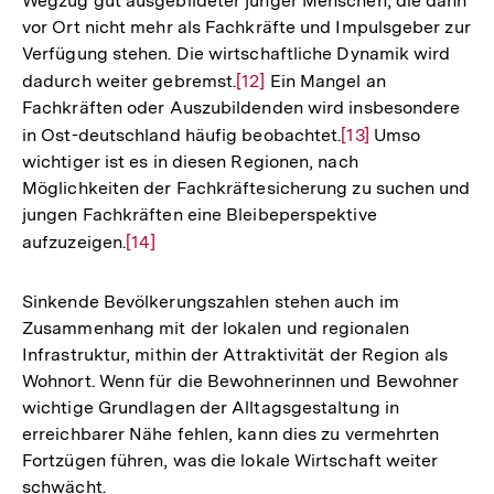
Niedriglohnbereich zur Verfügung, führt dies zum
Wegzug gut ausgebildeter junger Menschen, die dann
vor Ort nicht mehr als Fachkräfte und Impulsgeber zur
Verfügung stehen. Die wirtschaftliche Dynamik wird
dadurch weiter gebremst.
Zur
[12]
Ein Mangel an
Fachkräften oder Auszubildenden wird insbesondere
Auflösung
in Ost-deutschland häufig beobachtet.
Zur
[13]
Umso
der
wichtiger ist es in diesen Regionen, nach
Auflösung
Fußnote
Möglichkeiten der Fachkräftesicherung zu suchen und
der
jungen Fachkräften eine Bleibeperspektive
Fußnote
aufzuzeigen.
Zur
[14]
Auflösung
der
Sinkende Bevölkerungszahlen stehen auch im
Fußnote
Zusammenhang mit der lokalen und regionalen
Infrastruktur, mithin der Attraktivität der Region als
Wohnort. Wenn für die Bewohnerinnen und Bewohner
wichtige Grundlagen der Alltagsgestaltung in
erreichbarer Nähe fehlen, kann dies zu vermehrten