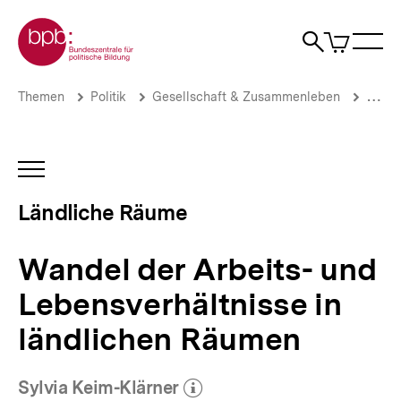
Direkt
Zur Startseite der bpb
zum
0
Artikel
Sho
Seiteninhalt
im
Naviga
Suche
springen
War
öffne
öffnen
öff
Pfadnavigation
Wandel
Brotkrümelnavigation
Themen
Politik
Gesellschaft & Zusammenleben
Stadt
der
Arbeits-
und
Lebensverhältnisse
INHALTSNAVIGATION
in
ÖFFNEN
ländlichen
Ländliche Räume
Räumen
|
Ländliche
Wandel der Arbeits- und
Räume
|
Lebensverhältnisse in
bpb.de
ländlichen Räumen
Sylvia Keim-Klärner
(Mehr zum Autor)