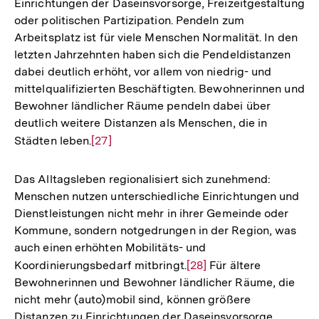
Interner
Mobilität
– sei es eine Pendelmobilität zum
Arbeitsplatz, oder Mobilität zum Erreichen von
Link:
Einrichtungen der Daseinsvorsorge, Freizeitgestaltung
oder politischen Partizipation. Pendeln zum
Arbeitsplatz ist für viele Menschen Normalität. In den
letzten Jahrzehnten haben sich die Pendeldistanzen
dabei deutlich erhöht, vor allem von niedrig- und
mittelqualifizierten Beschäftigten. Bewohnerinnen und
Bewohner ländlicher Räume pendeln dabei über
deutlich weitere Distanzen als Menschen, die in
Städten leben.
Zur
[27]
Auflösung
der
Das Alltagsleben regionalisiert sich zunehmend:
Fußnote
Menschen nutzen unterschiedliche Einrichtungen und
Dienstleistungen nicht mehr in ihrer Gemeinde oder
Kommune, sondern notgedrungen in der Region, was
auch einen erhöhten Mobilitäts- und
Koordinierungsbedarf mitbringt.
Zur
[28]
Für ältere