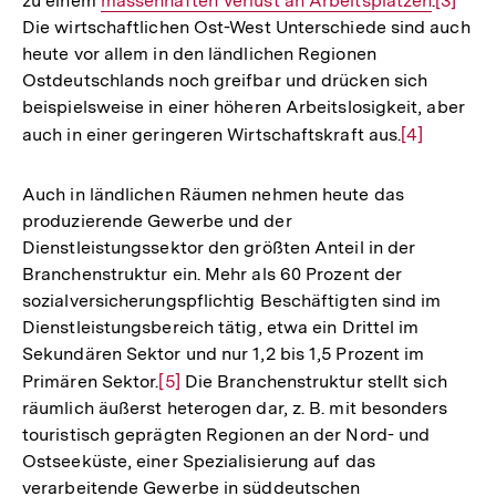
zu einem
Interner
massenhaften Verlust an Arbeitsplätzen
.
Zur
[3]
Die wirtschaftlichen Ost-West Unterschiede sind auch
Link:
Auflös
heute vor allem in den ländlichen Regionen
der
Ostdeutschlands noch greifbar und drücken sich
Fußnot
beispielsweise in einer höheren Arbeitslosigkeit, aber
auch in einer geringeren Wirtschaftskraft aus.
Zur
[4]
Auflösung
der
Auch in ländlichen Räumen nehmen heute das
Fußnote
produzierende Gewerbe und der
Dienstleistungssektor den größten Anteil in der
Branchenstruktur ein. Mehr als 60 Prozent der
sozialversicherungspflichtig Beschäftigten sind im
Dienstleistungsbereich tätig, etwa ein Drittel im
Sekundären Sektor und nur 1,2 bis 1,5 Prozent im
Primären Sektor.
Zur
[5]
Die Branchenstruktur stellt sich
räumlich äußerst heterogen dar, z. B. mit besonders
Auflösung
touristisch geprägten Regionen an der Nord- und
der
Ostseeküste, einer Spezialisierung auf das
Fußnote
verarbeitende Gewerbe in süddeutschen