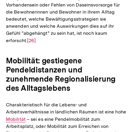
verknüpft.
Zur
[25]
Fehlende oder schlecht erreichbare
Einrichtungen und Dienstleistungen bedeuten
Auflösung
Alltagserschwernisse. Was aber genau das
der
Vorhandensein oder Fehlen von Daseinsvorsorge für
Fußnote
die Bewohnerinnen und Bewohner in ihrem Alltag
bedeutet, welche Bewältigungsstrategien sie
anwenden und welche Auswirkungen dies auf ihr
Gefühl "abgehängt" zu sein hat, ist noch kaum
erforscht.
Zur
[26]
Auflösung
der
Mobilität: gestiegene
Fußnote
Pendeldistanzen und
zunehmende Regionalisierung
des Alltagslebens
Charakteristisch für die Lebens- und
Arbeitsverhältnisse in ländlichen Räumen ist eine hohe