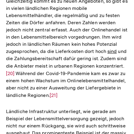
fußläufig erreichbaren Gütern des täglichen Bedarfs
schon seit einigen Jahren nicht mehr gesichert ist.
Gleichzeitig kommt es zu neuen Angeboten, so gibt es
in vielen ländlichen Regionen mobile
Lebensmittelhändler, die regelmäßig und zu festen
Zeiten die Dörfer anfahren. Deren Zahlen werden
jedoch nicht zentral erfasst. Auch der Onlinehandel ist
in den Lebensmittelbereich vorgedrungen. Ihm wird
jedoch in ländlichen Räumen kein hohes Potenzial
zugesprochen, da die Lieferkosten dort hoch
sind
und
die Zahlungsbereitschaft dafür gering ist. Zudem sind
die Anbieter meist in urbanen Regionen konzentriert.
Zur
[20]
Während der Covid-19-Pandemie kam es zwar zu
Auf
einem hohen Wachstum im Onlinelebensmittelhandel,
der
aber nicht zu einer Ausweitung der Liefergebiete in
Fuß
ländliche Regionen.
Zur
[21]
Auflösung
der
Ländliche Infrastruktur unterliegt, wie gerade am